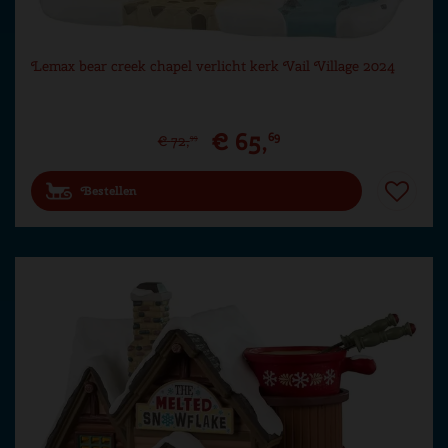
Lemax bear creek chapel verlicht kerk Vail Village 2024
€
65
,
69
€
72
,
99
Bestellen