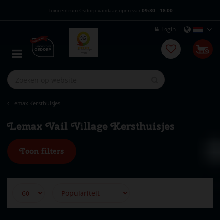
G
Tuincentrum Osdorp vandaag open van
09:30
-
18:00
a
n
Login
a
a
r
c
o
n
t
e
Lemax Kersthuisjes
n
t
Lemax Vail Village Kersthuisjes
Toon filters