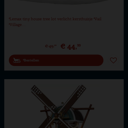
Lemax tiny house tree lot verlicht kersthuisje Vail
Village…
€
44
,
99
€
49
,
99
Bestellen