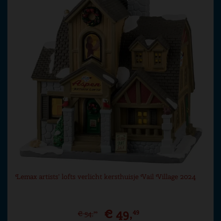
Lemax artists' lofts verlicht kersthuisje Vail Village 2024
€
49
,
49
€
54
,
99