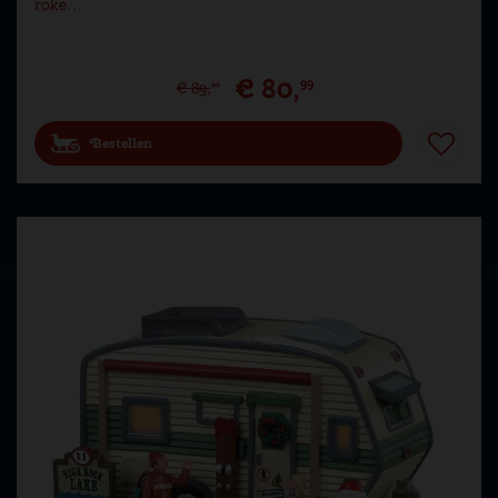
roke…
€
80
,
99
€
89
,
99
Bestellen