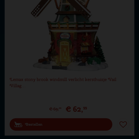
Lemax stony brook windmill verlicht kersthuisje Vail
Villag…
€
62
,
99
€
69
,
99
Bestellen