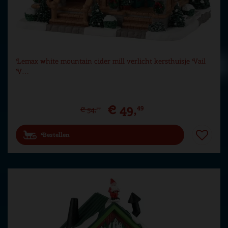
Lemax white mountain cider mill verlicht kersthuisje Vail
V…
€
49
,
49
€
54
,
99
Bestellen