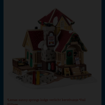
Lemax sunny springs lodge verlicht kersthuisje Vail
Village…