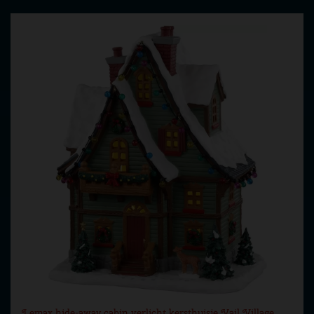
Lemax hide-away cabin verlicht kersthuisje Vail Village