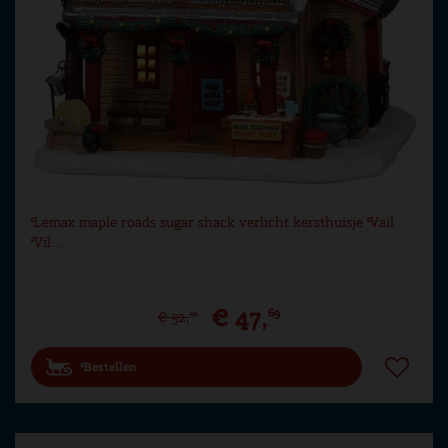
Lemax maple roads sugar shack verlicht kersthuisje Vail
Vil…
€
47
,
69
€
52
,
99
Bestellen