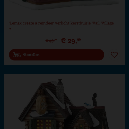
Lemax create a reindeer verlicht kersthuisje Vail Village
2…
€
29
,
99
€
49
,
99
Bestellen