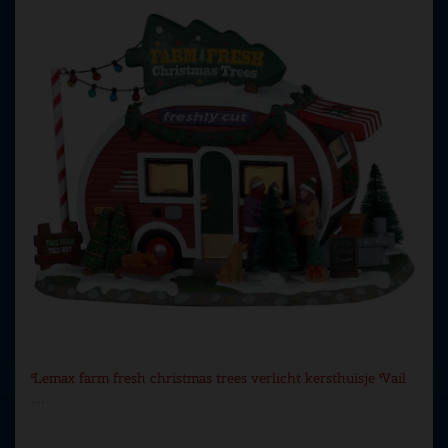
Lemax farm fresh christmas trees verlicht kersthuisje Vail
…