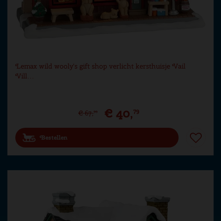
Lemax wild wooly's gift shop verlicht kersthuisje Vail
Vill…
€
40
,
79
€
67
,
99
Bestellen