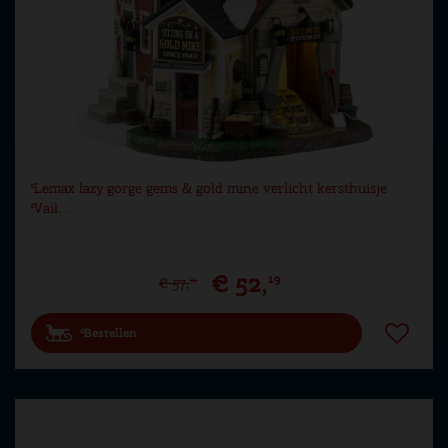
Lemax lazy gorge gems & gold mine verlicht kersthuisje
Vail…
€
52
,
19
€
57
,
99
Bestellen