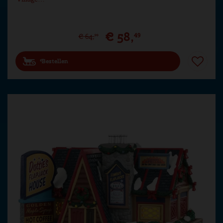
€
58
,
49
€
64
,
99
Bestellen