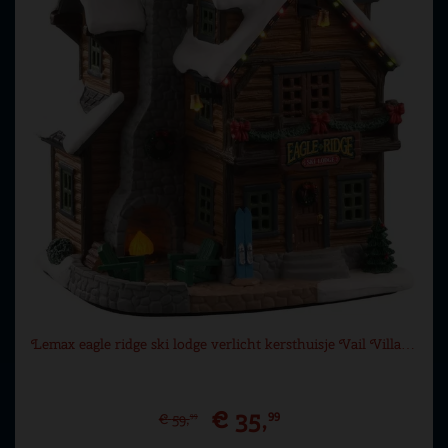
Lemax eagle ridge ski lodge verlicht kersthuisje Vail Villa…
€
35
,
99
€
59
,
99