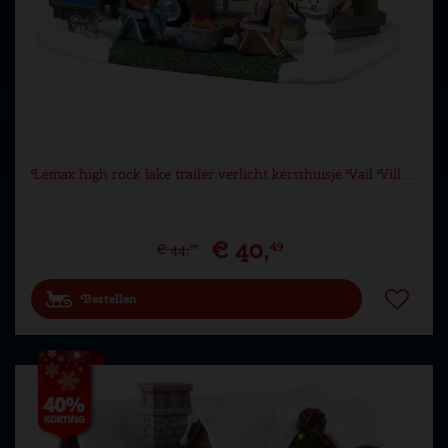
Lemax high rock lake trailer verlicht kersthuisje Vail Vill…
€
40
,
49
€
44
,
99
Bestellen