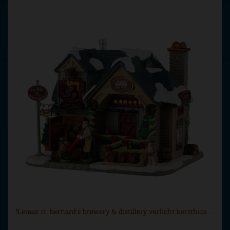
Lemax st. bernard's brewery & distillery verlicht kersthuis…