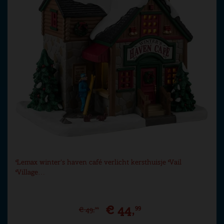
Lemax winter's haven café verlicht kersthuisje Vail
Village…
€
44
,
99
€
49
,
99