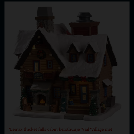
Lemax thicket falls cabin kersthuisje Vail Village met