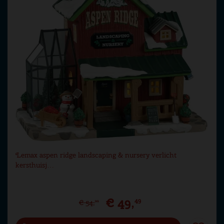
Lemax aspen ridge landscaping & nursery verlicht
kersthuisj…
€
49
,
49
€
54
,
99