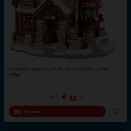
Lemax the melted snowflake verlicht kersthuisje Vail
Villag…
€
49
,
49
€
54
,
99
Bestellen