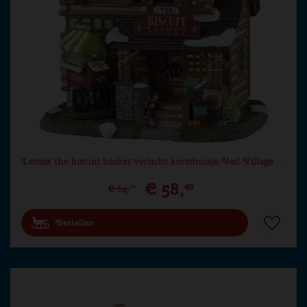
Lemax the biscuit basket verlicht kersthuisje Vail Village …
€
58
,
49
€
64
,
99
Bestellen