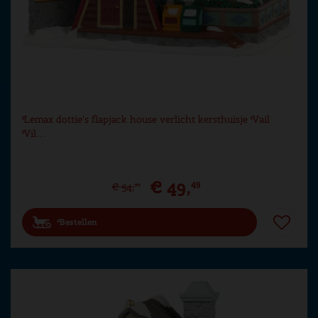
Lemax dottie's flapjack house verlicht kersthuisje Vail
Vil…
€
49
,
49
€
54
,
99
Bestellen