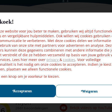
koek!
 je in en win een cadeaubon t.w.v
e website voor jou beter te maken, gebruiken wij altijd functionel
ngeveer wekelijks verwachten. Wij slaan uw gegevens secuur op c
s en vergelijkbare hulpmiddelen. Ook willen wij cookies gebruiken
ommunicatie te verbeteren. Met deze cookies delen we informatie
ebruik van onze site met partners voor adverteren en analyse. De
rs kunnen deze gegevens combineren met andere informatie die j
t verstrekt of die ze hebben verzameld op basis van jouw gebruik 
rvices. Lees hier meer over
privacy
&
cookies
. Voor volledige
onaliteit is het nodig om onze cookies te accepteren. Indien je kiest
en, plaatsen we alleen functionele cookies.
af € 75,- in NL
Binnen 2 werkdagen geleverd.
p een knop om je voorkeur te kiezen.
varingen
Blijf op de hoogte
Accepteren
Weigeren
Volg ons op Facebook
Bekijk video’s op YouTub