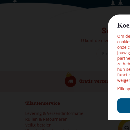
Koe
Schrijf
Om dez
U kunt de nieuwsbrief o
cookie
onze c
jouw g
partne
ze heb
hun se
functi
weiger
Gratis verzending van
Klik o
Klantenservice
Klanter
Levering & Verzendinformatie
Ruilen & Retourneren
Veilig betalen