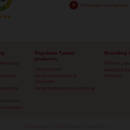
Prikborden vol inspiratie
rp
Populaire Lemax
Kerstdorp 
producten
 kerstdorp
Officiele Le
Lemax treinen
Kerstdorp ins
erstdorp
Lemax draaimolens &
Pinterest
carrousels
kerstdorp
Lemax lantaarns en verlichting
dorp maken
orp bouwen
© Kersthuisje.nu
Green Solutions
Privacy Policy