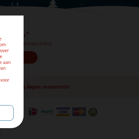
. € 25,-
e
onform onze
privacy policy.
 om
 over
ze
e aan
van
 voor
14 dagen retourrecht
e