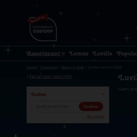
Ga
naar
content
Assortiment
Lemax
Luville
Popula
Home
Producten
Nieuw in 2026
Luville nieuw in 2026
Luvil
Terug naar overzicht
Geen pr
Zoeken
Wis selectie