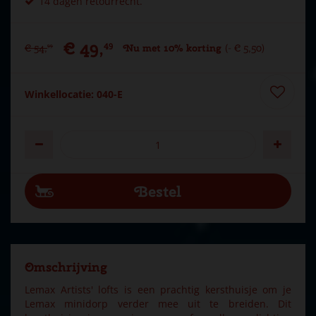
14 dagen retourrecht.
€
49
,
49
€
54
,
Nu met 10% korting
-
€
5
,
50
99
Winkellocatie: 040-E
Omschrijving
Lemax Artists' lofts is een prachtig kersthuisje om je
Lemax minidorp verder mee uit te breiden. Dit