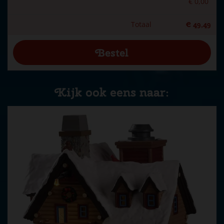
€
0
,
00
Totaal
€
49
,
49
Kijk ook eens naar: