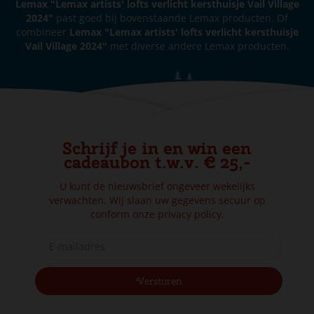
Lemax "Lemax artists' lofts verlicht kersthuisje Vail Village
2024"
past goed bij bovenstaande Lemax producten. Of
combineer
Lemax "Lemax artists' lofts verlicht kersthuisje
Vail Village 2024"
met diverse andere Lemax producten.
Schrijf je in en win een
cadeaubon t.w.v. € 25,-
U kunt de nieuwsbrief ongeveer wekelijks
verwachten. Wij slaan uw gegevens secuur op
conform onze
privacy policy.