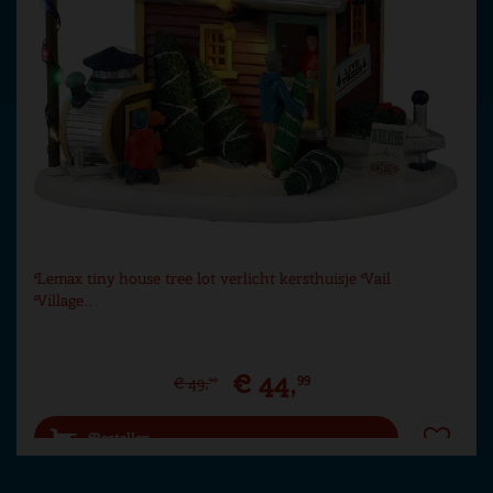
Lemax tiny house tree lot verlicht kersthuisje Vail
Village…
€
44
,
99
€
49
,
99
Bestellen