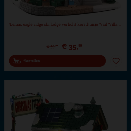
Lemax eagle ridge ski lodge verlicht kersthuisje Vail Villa…
€
35
,
99
€
59
,
99
Bestellen