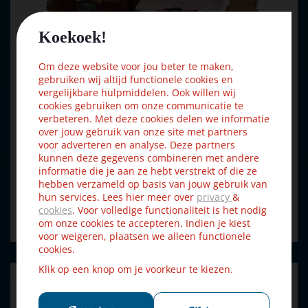
Koekoek!
Om deze website voor jou beter te maken,
gebruiken wij altijd functionele cookies en
vergelijkbare hulpmiddelen. Ook willen wij
cookies gebruiken om onze communicatie te
verbeteren. Met deze cookies delen we informatie
Lemax thicket falls cabin kersthuisje Vail Village met
over jouw gebruik van onze site met partners
voor adverteren en analyse. Deze partners
roke…
kunnen deze gegevens combineren met andere
informatie die je aan ze hebt verstrekt of die ze
hebben verzameld op basis van jouw gebruik van
€
80
,
99
hun services. Lees hier meer over
€
89
,
privacy
&
99
cookies
. Voor volledige functionaliteit is het nodig
om onze cookies te accepteren. Indien je kiest
Bestellen
voor weigeren, plaatsen we alleen functionele
cookies.
Klik op een knop om je voorkeur te kiezen.