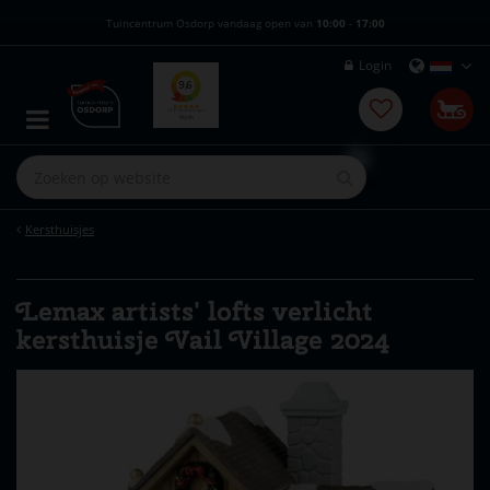
G
Tuincentrum Osdorp vandaag open van
10:00
-
17:00
a
n
Login
a
a
r
c
o
n
t
e
Kersthuisjes
n
t
Lemax artists' lofts verlicht
kersthuisje Vail Village 2024