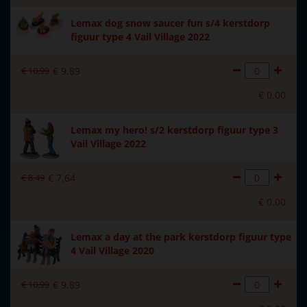
Formaat
(B x D x H) 18x15x19 cm
Lemax dog snow saucer fun s/4 kerstdorp
figuur type 4 Vail Village 2022
Hoogte in cm
19
Aantal lampjes
4
€
10
,
99
€
9
,
89
€
0
,
00
Lemax my hero! s/2 kerstdorp figuur type 3
Vail Village 2022
€
8
,
49
€
7
,
64
€
0
,
00
Lemax a day at the park kerstdorp figuur type
4 Vail Village 2020
€
10
,
99
€
9
,
89