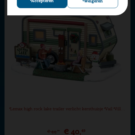
Accepteren
Weigeren
Lemax high rock lake trailer verlicht kersthuisje Vail Vill…
€
40
,
49
€
44
,
99