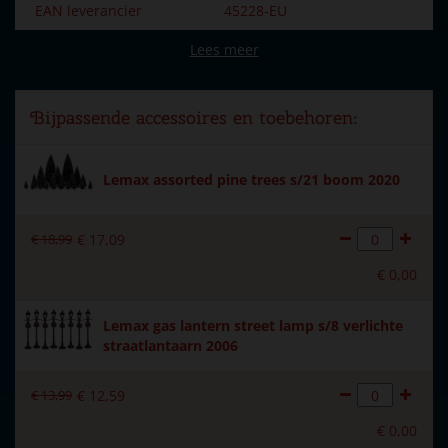
EAN leverancier
45228-EU
Lees meer
Merk
Lemax
Dorpsnaam
Vail Village
Bijpassende accessoires en toebehoren:
Soort
Bebouwing
Introductiejaar
2024
Lemax assorted pine trees s/21 boom 2020
Met verlichting
Ja
€
18
,
99
€
17
,
09
Met beweging
Nee
€
0
,
00
Met muziek
Nee
Lemax gas lantern street lamp s/8 verlichte
Inside scene
Ja
straatlantaarn 2006
Voeding
Lemax Adapter 4.5V (100mA
type-U) wordt meegeleverd.
€
13
,
99
€
12
,
59
Materiaal
Keramiek
€
0
,
00