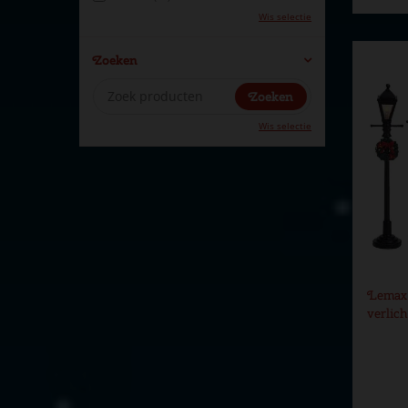
Wis selectie
Zoeken
Wis selectie
Lemax 
verlic