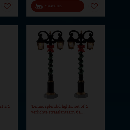
Bestellen
t s/2
Lemax splendid lights, set of 2
verlichte straatlantaarn Ca…