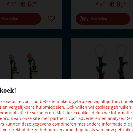
€
6
,
€
8
,
29
99
€
6
,
€
9
,
99
99
Bestellen
Bestellen
koek!
e website voor jou beter te maken, gebruiken wij altijd functionel
s en vergelijkbare hulpmiddelen. Ook willen wij cookies gebruiken
ommunicatie te verbeteren. Met deze cookies delen we informatie
ebruik van onze site met partners voor adverteren en analyse. De
witch pumpkin patch s/2
Lemax red globe street lamp s
rs kunnen deze gegevens combineren met andere informatie die j
hte straatlantaarn Spoo…
verlichte straatlantaarn Ca…
t verstrekt of die ze hebben verzameld op basis van jouw gebruik 