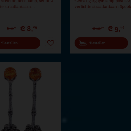
skeleton deco lamp, set of 2
Lemax gargoyle lamp post s/2
hte straatlantaarn…
verlichte straatlantaarn Spo
€
8
,
€
9
,
09
89
€
8
,
€
10
,
99
99
Bestellen
Bestellen