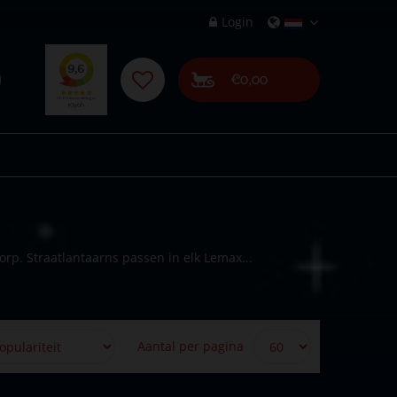
Login
€0,00
rp. Straatlantaarns passen in elk Lemax...
Aantal per pagina