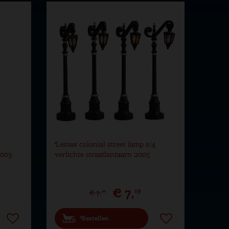
Lemax colonial street lamp s/4
2003
verlichte straatlantaarn 2005
€
7
,
19
€
7
,
99
Bestellen