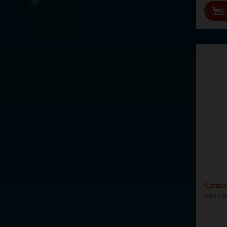
Lemax 
verlic