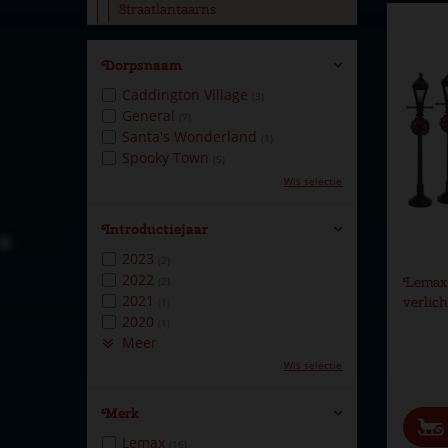
Straatlantaarns
Dorpsnaam
Caddington Village
(3)
General
(7)
Santa's Wonderland
(1)
Spooky Town
(5)
Wis selectie
Introductiejaar
2023
(2)
2022
Lemax 
(2)
2021
verlic
(1)
2020
(1)
Meer
Wis selectie
Merk
Lemax
(16)