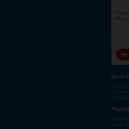
Lemax 
of 2, v
Sinds 
Sinds be
straatla
de start
Verlic
Creëer m
mooie ke