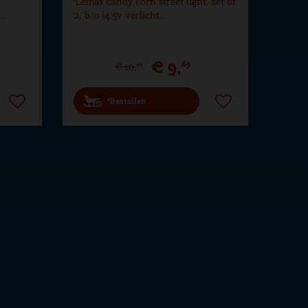
Lemax candy corn street light, set of
ok…
2, b/o (4.5v verlicht…
€
9
,
89
€
10
,
99
Bestellen