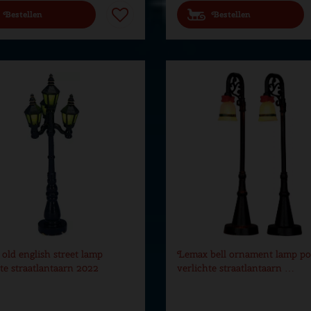
Bestellen
Bestellen
old english street lamp
Lemax bell ornament lamp pos
hte straatlantaarn 2022
verlichte straatlantaarn …