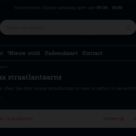
Tuincentrum Osdorp vandaag open van
09:30
-
18:00
ir
Nieuw 2026
Cadeaukaart
Contact
aarns
x straatlantaarns
r sfeer toe door Lemax straatlantaarns neer te zetten in uw kerstdo
er
van 16 producten
Sorteer op