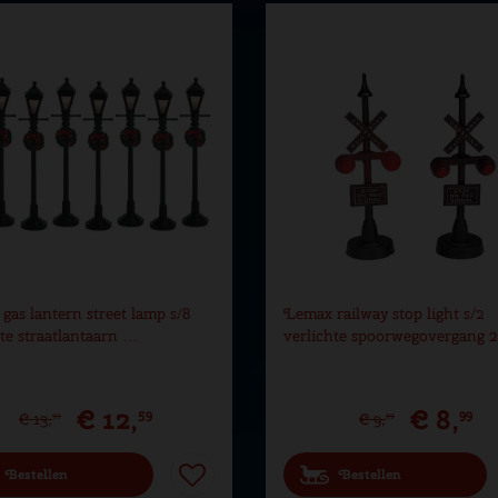
gas lantern street lamp s/8
Lemax railway stop light s/2
hte straatlantaarn …
verlichte spoorwegovergang 
€
12
,
€
8
,
59
99
€
13
,
€
9
,
99
99
Bestellen
Bestellen