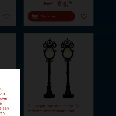
€
9
,
89
€
10
,
99
Bestellen
e
 om
 over
ze
/2
Lemax parisian street lamp s/2
e aan
verlichte straatlantaarn Cad…
van