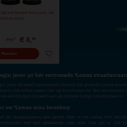
lighted lantern bone post, set
erlichte straat…
€
8
,
99
€
9
,
99
Bestellen
begin jaren 90 hét vertrouwde Lemax straatlantaa
gin jaren 90 levert tuincentrum Osdorp het grootste Lemax asso
ntaarns ook online kopen hier op Kersthuisje.nu! Met ons aanbod
ende kerstdorpen bouwers van de mooiste Lemax straatlantaarns!
ht uw Lemax mini kerstdorp
et de straatlantaarns een zachte sfeer in het Lemax mini kerstdo
rstkransen met een opvallende rode strik. Ook zijn er Old Eng