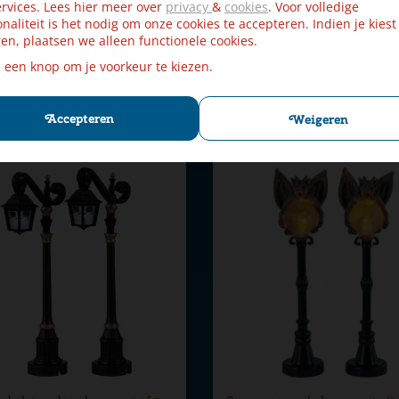
rvices. Lees hier meer over
privacy
&
cookies
. Voor volledige
onaliteit is het nodig om onze cookies te accepteren. Indien je kiest
en, plaatsen we alleen functionele cookies.
€
9
,
€
9
,
89
89
€
10
,
€
10
,
99
99
p een knop om je voorkeur te kiezen.
Bestellen
Bestellen
Accepteren
Weigeren