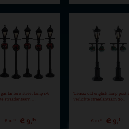
gas lantern street lamp s/6
Lemax old english lamp post 
hte straatlantaarn …
verlichte straatlantaarn 20…
€
9
,
€
9
,
89
89
€
10
,
€
10
,
99
99