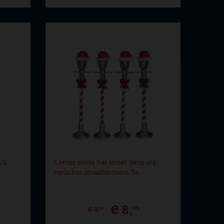
s/2
Lemax santa hat street lamp s/4
verlichte straatlantaarn Sa…
€
8
,
09
€
8
,
99