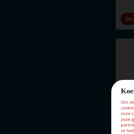
Koe
Om dez
cookie
onze c
jouw g
Lemax 
partne
verlic
ze heb