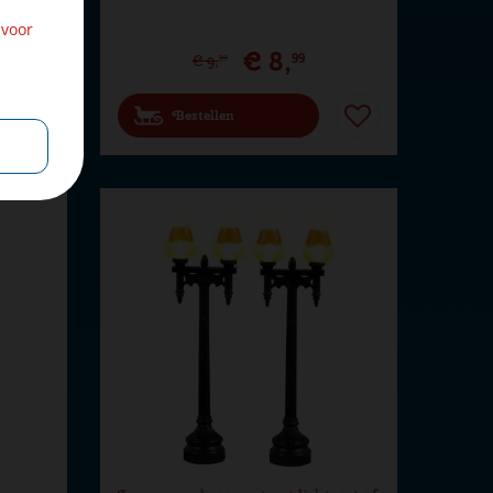
 voor
€
8
,
99
€
9
,
99
Bestellen