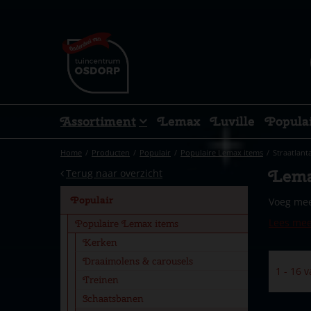
Ga
naar
content
Assortiment
Lemax
Luville
Popula
Home
Producten
Populair
Populaire Lemax items
Straatlant
Lema
Terug naar overzicht
Populair
Voeg mee
Lees me
Populaire Lemax items
Kerken
Draaimolens & carousels
1 - 16 
Treinen
Schaatsbanen