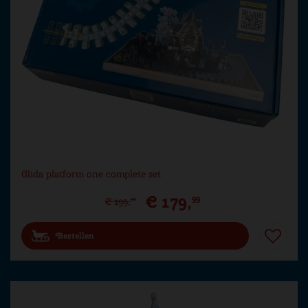
Glida platform one complete set
€
179
,
99
€
199
,
00
Bestellen