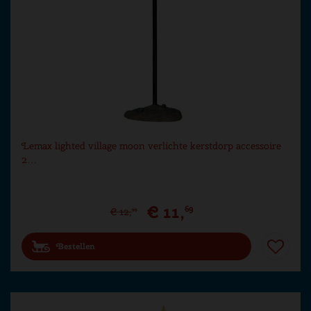
Lemax lighted village moon verlichte kerstdorp accessoire
2…
€
11
,
69
€
12
,
99
Bestellen