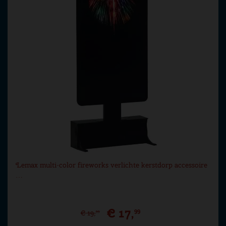
Lemax multi-color fireworks verlichte kerstdorp accessoire
…
€
17
,
99
€
19
,
99