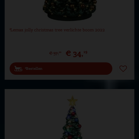
Lemax jolly christmas tree verlichte boom 2022
€
34
,
19
€
37
,
99
Bestellen