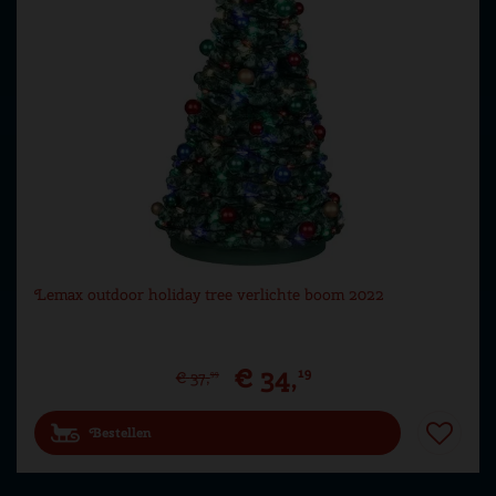
Lemax outdoor holiday tree verlichte boom 2022
€
34
,
19
€
37
,
99
Bestellen