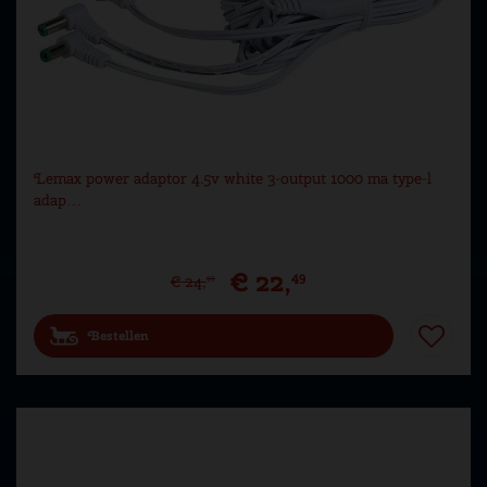
Lemax power adaptor 4.5v white 3-output 1000 ma type-l
adap…
€
22
,
49
€
24
,
99
Bestellen