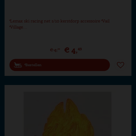
Lemax ski racing net s/10 kerstdorp accessoire Vail
Village…
€
4
,
49
€
4
,
99
Bestellen