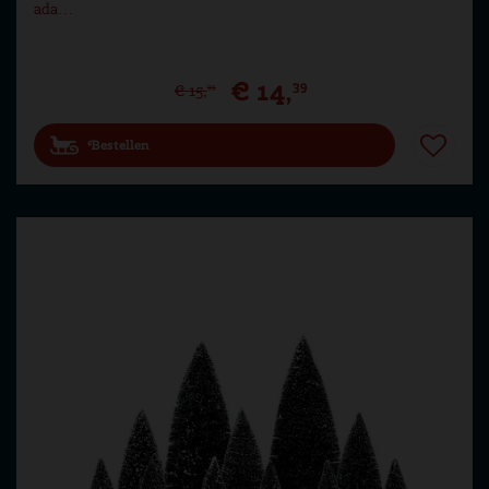
ada…
€
14
,
39
€
15
,
99
Bestellen