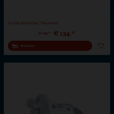
Luville Sinterklaas, Pakjesboot
€
134
,
99
€
149
,
99
Bestellen