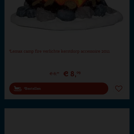
Lemax camp fire verlichte kerstdorp accessoire 2011
€
8
,
09
€
8
,
99
Bestellen