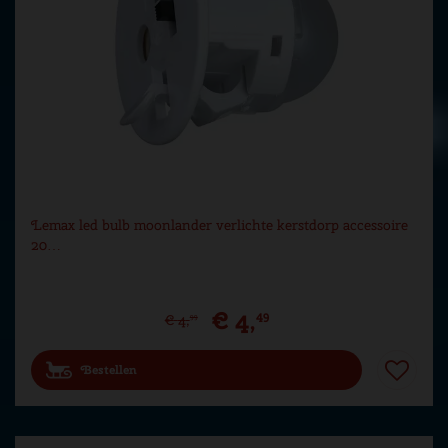
Lemax led bulb moonlander verlichte kerstdorp accessoire
20…
€
4
,
49
€
4
,
99
Bestellen