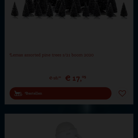
Lemax assorted pine trees s/21 boom 2020
€
17
,
09
€
18
,
99
Bestellen