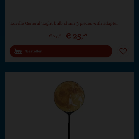
Luville General Light bulb chain 3 pieces with adapter
€
25
,
19
€
27
,
99
Bestellen