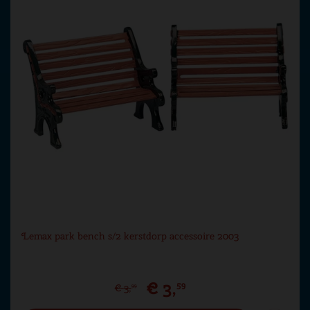
Lemax park bench s/2 kerstdorp accessoire 2003
€
3
,
59
€
3
,
99