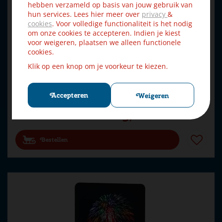
hebben verzameld op basis van jouw gebruik van
hun services. Lees hier meer over
privacy
&
cookies
. Voor volledige functionaliteit is het nodig
om onze cookies te accepteren. Indien je kiest
voor weigeren, plaatsen we alleen functionele
cookies.
Klik op een knop om je voorkeur te kiezen.
Lemax plaza system (grey, variety) - 32 pcs kerstdorp
acces…
Accepteren
Weigeren
€
15
,
29
€
16
,
99
Bestellen