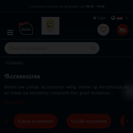
G
Tuincentrum Osdorp vandaag open van
09:30
-
18:00
a
n
Login
a
a
r
c
o
n
t
e
Producten
n
t
Accessoires
Bestel uw Lemax accessoires veilig online op Kersthuisje.nu
en maak uw kerstdorp compleet! Een goed miniatuur...
Lees meer
Lemax accessoires
Luville accessoires
My V