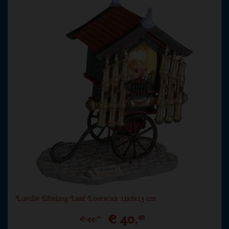
Luville Efteling Laaf Loetwiek 11x8x13 cm
€
40
,
49
€
44
,
99