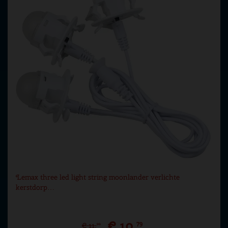
Lemax three led light string moonlander verlichte
kerstdorp…
€
10
,
79
€
11
,
99