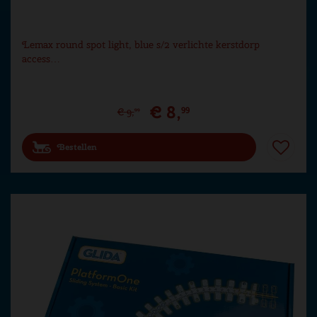
Lemax round spot light, blue s/2 verlichte kerstdorp
access…
€
8
,
99
€
9
,
99
Bestellen