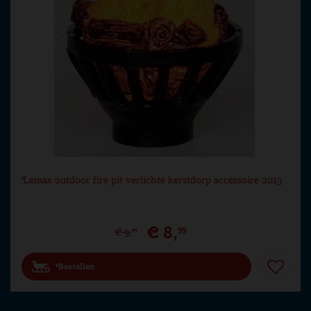
Lemax outdoor fire pit verlichte kerstdorp accessoire 2013
€
8
,
99
€
9
,
99
Bestellen