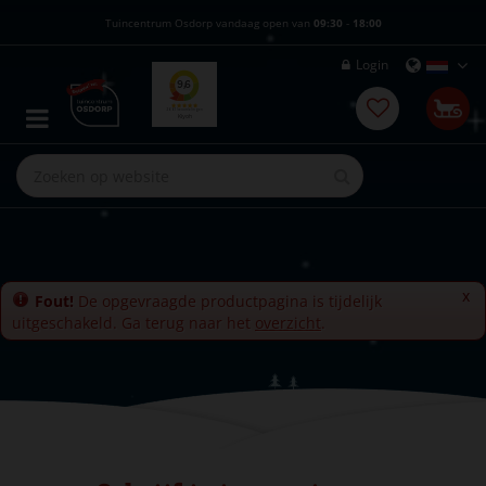
G
Tuincentrum Osdorp vandaag open van
09:30
-
18:00
a
n
Login
a
a
r
c
o
n
t
e
n
t
x
Fout!
De opgevraagde productpagina is tijdelijk
uitgeschakeld. Ga terug naar het
overzicht
.