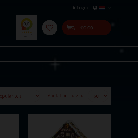
Login
€0,00
Aantal per pagina