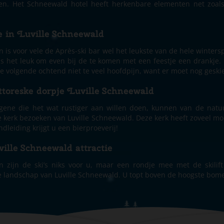
en. Het Schneewald hotel heeft herkenbare elementen net zoals 
e in Luville Schneewald
 is voor vele de Après-ski bar wel het leukste van de hele winters
is het leuk om even bij de te komen met een feestje een drankje. D
de volgende ochtend niet te veel hoofdpijn, want er moet nog geski
ttoreske dorpje Luville Schneewald
gene die het wat rustiger aan willen doen, kunnen van de natuu
 kerk bezoeken van Luville Schneewald. Deze kerk heeft zoveel mooi
dleiding krijgt u een bierproeverij!
ille Schneewald attractie
n zijn de ski’s niks voor u, maar een rondje mee met de skilift i
e landschap van Luville Schneewald. U topt boven de hoogste bome