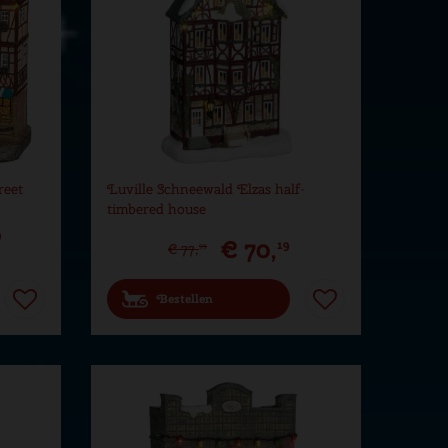
reet
Luville Schneewald Elzas half-
timbered house
9
€
70
,
19
€
77
,
99
Bestellen