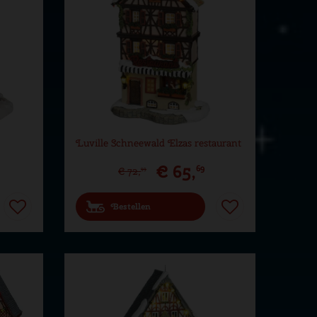
Luville Schneewald Elzas restaurant
€
65
,
69
€
72
,
99
Bestellen