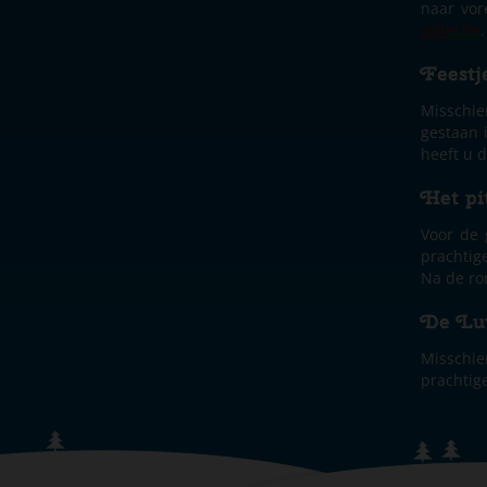
naar vor
collectie
.
Feestj
Misschien
gestaan 
heeft u 
Het pi
Voor de 
prachtige
Na de ron
De Luv
Misschie
prachtig