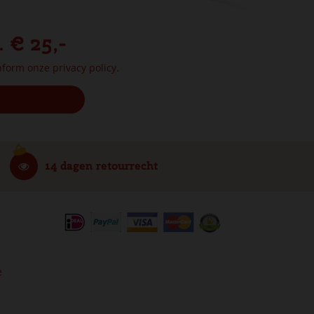
. € 25,-
onform onze
privacy policy.
14 dagen retourrecht
e