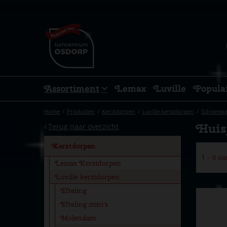
Ga
naar
content
Assortiment
Lemax
Luville
Popula
Home
Producten
Kerstdorpen
Luville kerstdorpen
Schneewa
Huis
Terug naar overzicht
Kerstdorpen
1 - 9 v
Lemax Kerstdorpen
Luville kerstdorpen
Efteling
Efteling mini's
Molendam