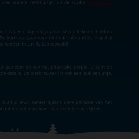
vele andere kersthuisjes uit de Luville
Schneewald
port. Na een lange dag op de ski’s in de kou te hebben
e Après-ski gaat door tot in de late uurtjes. Hopelijk
ed worden in Luville Schneewald!
r genieten en van het pittoreske dorpje. U kunt de
e details. De bierbrouwerij is ook een leuk een uitje.
s altijd leuk. Geniet tijdens deze attractie van het
n uit en met mooi weer kunt u meters ver kijken.