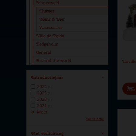
Schneewald
Huisjes
Mens & Dier
Accessoires
Ville de Reidy
Sledgeholm
General
Around the world
Luvill
Introductiejaar
2024
(5)
2025
(1)
2023
(1)
2021
(1)
Meer
Wis selectie
Met verlichting