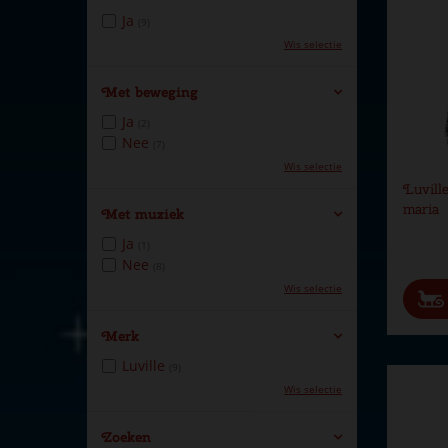
Ja
(9)
Wis selectie
Met beweging
Ja
(2)
Nee
(7)
Wis selectie
Luvill
maria
Met muziek
Ja
(1)
Nee
(8)
Wis selectie
Merk
Luville
(9)
Wis selectie
Zoeken