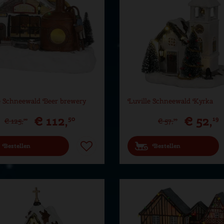
e Schneewald Beer brewery
Luville Schneewald Kyrka
€
112
,
€
52
,
50
19
€
125
,
€
57
,
00
99
Bestellen
Bestellen