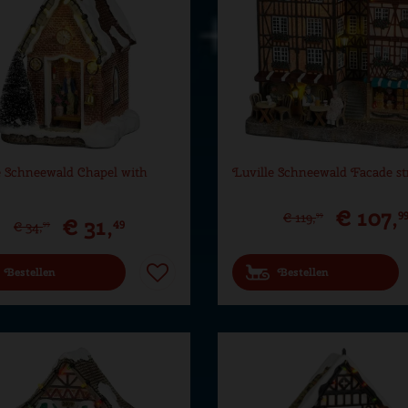
e Schneewald Chapel with
Luville Schneewald Facade st
€
107
,
9
€
119
,
99
€
31
,
49
€
34
,
99
Bestellen
Bestellen