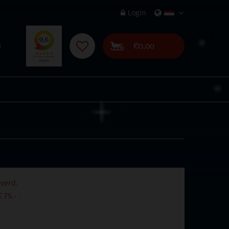
Login
€0,00
verd.
 75,- .