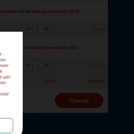
ertje s/4 kerstdorp accessoire 2016
€
0
,
00
edgerow s/2 kerstdorp accessoire 2022
e
 om
 over
€
0
,
00
ze
e aan
Totaal
€
11
,
69
van
 voor