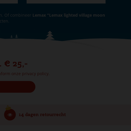
n. Of combineer
Lemax "Lemax lighted village moon
cten.
. € 25,-
onform onze
privacy policy.
14 dagen retourrecht