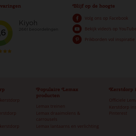
varingen
Blijf op de hoogte
Volg ons op Facebook
Bekijk video’s op YouTub
Prikborden vol inspiratie
rp
Populaire Lemax
Kerstdorp 
producten
 kerstdorp
Officiele Le
Lemax treinen
Kerstdorp ins
erstdorp
Lemax draaimolens &
Pinterest
carrousels
kerstdorp
Lemax lantaarns en verlichting