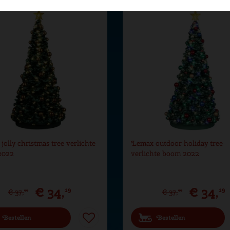
olly christmas tree verlichte
Lemax outdoor holiday tree
2022
verlichte boom 2022
€
34
,
€
34
,
19
19
€
37
,
€
37
,
99
99
Bestellen
Bestellen