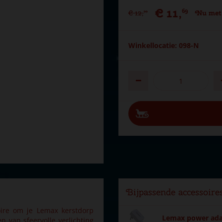
€
11
,
69
€
12
,
Nu met
99
Winkellocatie: 098-N
Bijpassende accessoire
oire om je Lemax kerstdorp
Lemax power adap
n van sfeervolle verlichting