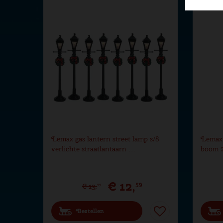
Hoogte in cm
30
Aantal lampjes
1
Lemax gas lantern street lamp s/8
Lemax j
verlichte straatlantaarn …
boom 
€
12
,
59
€
13
,
99
Bestellen