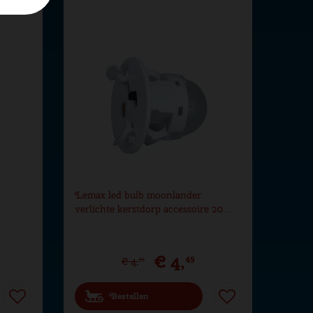
Lemax led bulb moonlander
verlichte kerstdorp accessoire 20…
€
4
,
49
€
4
,
99
Bestellen