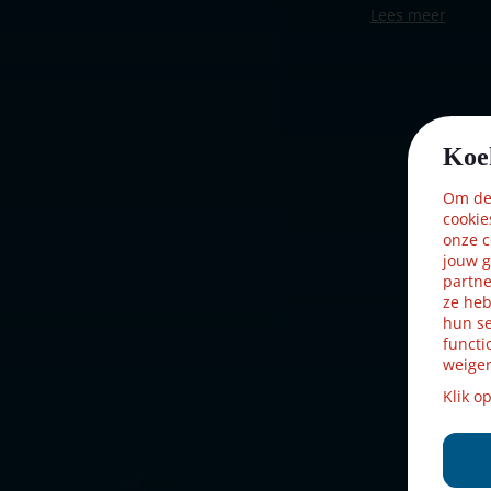
Lees meer
Merk
Lemax
Dorpsnaam
General
Locatie
098-N
Soort
Accessoire
Koe
Introductiejaar
2004
Om dez
cookie
Met verlichting
Ja
onze c
jouw g
Met beweging
Nee
partne
ze heb
hun se
Met muziek
Nee
functi
weiger
Voeding
batterijen 3
Klik o
Materiaal
Kunststof
Formaat
(B x D x H)