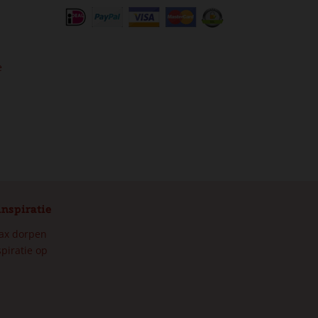
e
inspiratie
max dorpen
piratie op