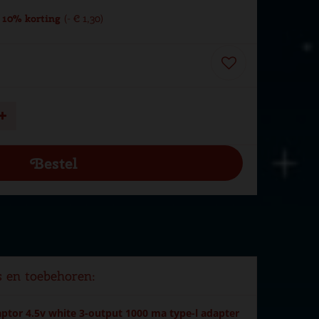
 10% korting
-
€
1
,
30
s en toebehoren:
tor 4.5v white 3-output 1000 ma type-l adapter