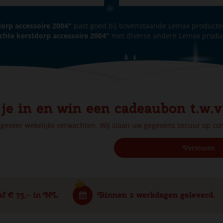
dorp accessoire 2004"
past goed bij bovenstaande Lemax producte
ichte kerstdorp accessoire 2004"
met diverse andere Lemax produ
 je in en win een cadeaubon t.w.v
ngeveer wekelijks verwachten. Wij slaan uw gegevens secuur op c
af € 75,- in NL
Binnen 2 werkdagen geleverd.