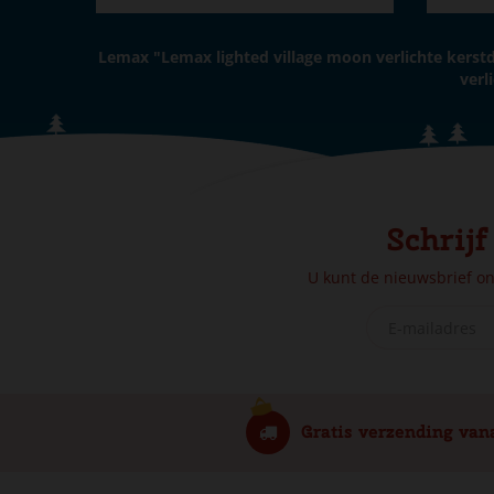
Lemax "Lemax lighted village moon verlichte kerst
verl
Schrijf
U kunt de nieuwsbrief o
Gratis verzending van