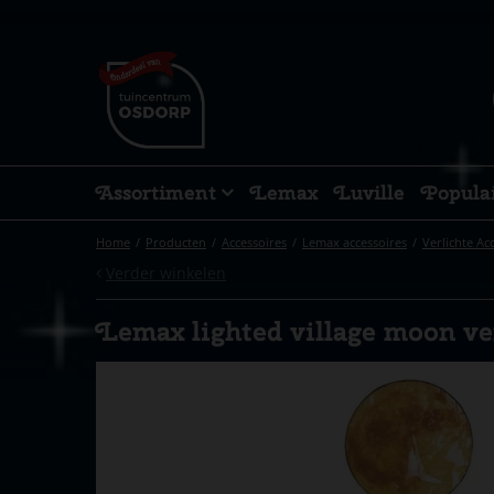
Ga
naar
content
Assortiment
Lemax
Luville
Popula
Home
Producten
Accessoires
Lemax accessoires
Verlichte Ac
Verder winkelen
Lemax lighted village moon ver