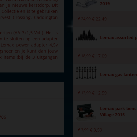
2019
n je nieuwe kerstdorp. Dit
 Collectie en is te gebruiken
arvest Crossing, Caddington
€
24
,
99
€
22
,
49
ijen (AA 3x1,5 Volt). Het is
Lemax assorted p
n te sluiten op een adapter
ze Lemax power adapter 4,5v
ngsnoer en je kunt dan jouw
€
18
,
99
€
17
,
09
 items (bij de 3 uitgangen
Lemax gas lantern
€
13
,
99
€
12
,
59
Lemax park bench
Village 2015
706
€
3
,
99
€
3
,
59