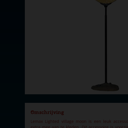
Omschrijving
Lemax Lighted village moon is een leuk access
extra mee aan te kleden. Dit accessoire is voorzie