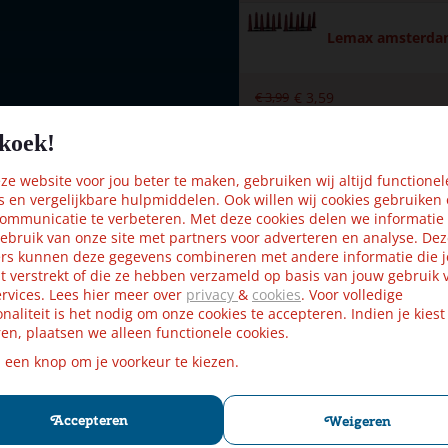
Lemax amsterdamm
€
3
,
99
€
3
,
59
s
koek!
Lemax flexible h
e website voor jou beter te maken, gebruiken wij altijd functionel
s en vergelijkbare hulpmiddelen. Ook willen wij cookies gebruiken
ommunicatie te verbeteren. Met deze cookies delen we informatie
€
4
,
99
€
4
,
49
ebruik van onze site met partners voor adverteren en analyse. De
rs kunnen deze gegevens combineren met andere informatie die j
t verstrekt of die ze hebben verzameld op basis van jouw gebruik 
rvices. Lees hier meer over
privacy
&
cookies
. Voor volledige
onaliteit is het nodig om onze cookies te accepteren. Indien je kiest
en, plaatsen we alleen functionele cookies.
xAA (excl.)
p een knop om je voorkeur te kiezen.
Kijk ook eens naar:
 6,3x4x30 cm
Accepteren
Weigeren