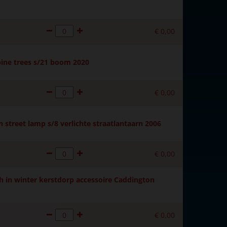
€
0
,
00
ine trees s/21 boom 2020
€
0
,
00
 street lamp s/8 verlichte straatlantaarn 2006
€
0
,
00
 in winter kerstdorp accessoire Caddington
€
0
,
00