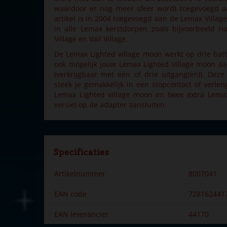
waardoor er nog meer sfeer wordt toegevoegd aa
artikel is in 2004 toegevoegd aan de Lemax Village
in alle Lemax kerstdorpen zoals bijvoorbeeld H
Village en Vail Village.
De Lemax Lighted village moon werkt op drie batter
ook mogelijk jouw Lemax Lighted village moon aa
(verkrijgbaar met één of drie uitgang(en)). De
steek je gemakkelijk in een stopcontact of verle
Lemax Lighted village moon en twee extra Lemax
versie) op de adapter aansluiten.
Specificaties
Artikelnummer
8007041
EAN code
728162441
EAN leverancier
44170