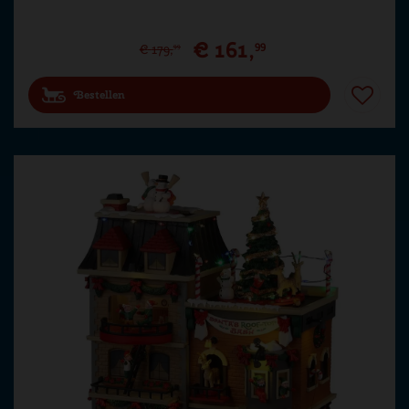
€
161
,
99
€
179
,
99
Bestellen