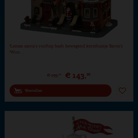
Lemax santa's rooftop bash bewegend kersthuisje Santa's
Won…
€
143
,
99
€
159
,
99
Bestellen