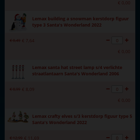
Incl. (EU)
€
0
,
00
Materiaal
Polystone
Lemax building a snowman kerstdorp figuur
type 3 Santa's Wonderland 2022
Formaat
(B x D x H) 30x18x26,5 cm
Hoogte in cm
26.5
€
8
,
49
€
7
,
64
€
0
,
00
Aantal lampjes
8
Lemax santa hat street lamp s/4 verlichte
straatlantaarn Santa's Wonderland 2006
€
8
,
99
€
8
,
09
€
0
,
00
Lemax crafty elves s/3 kerstdorp figuur type 5
Santa's Wonderland 2022
€
12
,
99
€
11
,
69