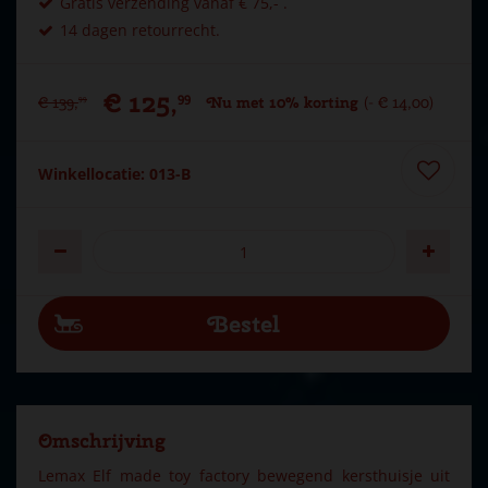
Gratis verzending vanaf € 75,- .
14 dagen retourrecht.
€
125
,
99
€
139
,
Nu met 10% korting
-
€
14
,
00
99
Winkellocatie: 013-B
Omschrijving
Lemax Elf made toy factory bewegend kersthuisje uit