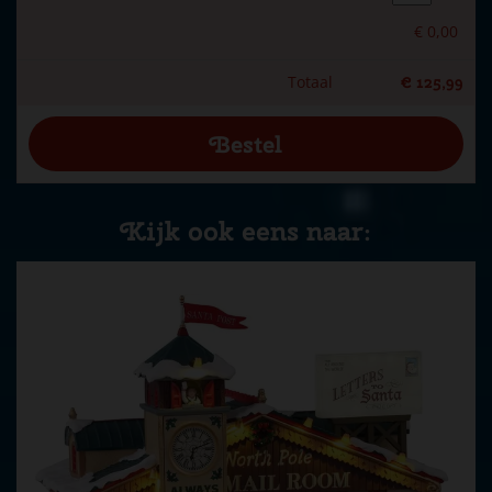
€
0
,
00
Totaal
€
125
,
99
Kijk ook eens naar: