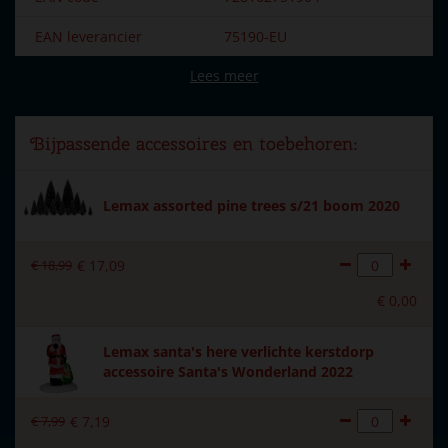
EAN leverancier
75190-EU
Lees meer
Merk
Lemax
Dorpsnaam
Santa's Wonderland
Bijpassende accessoires en toebehoren:
Locatie
013-B
Soort
Animaties (met beweging)
Lemax assorted pine trees s/21 boom 2020
Introductiejaar
2018
€
18
,
99
€
17
,
09
Met verlichting
Ja
€
0
,
00
Met beweging
Ja
Lemax santa's here verlichte kerstdorp
Met muziek
Ja
accessoire Santa's Wonderland 2022
Inside scene
Ja
€
7
,
99
€
7
,
19
Voeding
4.5V Adapter 550mA type-L