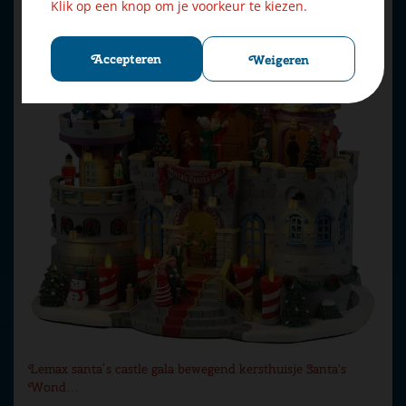
Klik op een knop om je voorkeur te kiezen.
Accepteren
Weigeren
Lemax santa‘s castle gala bewegend kersthuisje Santa's
Wond…