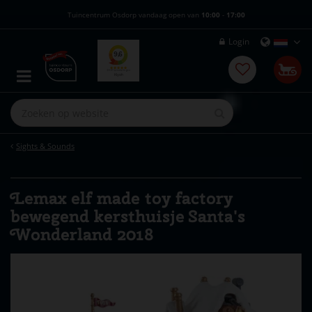
G
Tuincentrum Osdorp vandaag open van
10:00
-
17:00
a
n
Login
a
a
r
c
o
n
t
e
Sights & Sounds
n
t
Lemax elf made toy factory
bewegend kersthuisje Santa's
Wonderland 2018