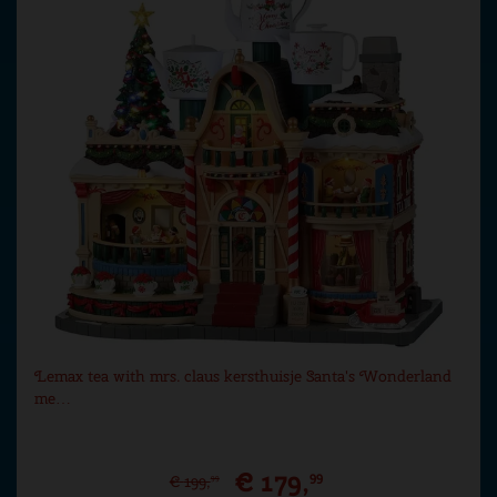
Lemax tea with mrs. claus kersthuisje Santa's Wonderland
me…
€
179
,
99
€
199
,
99