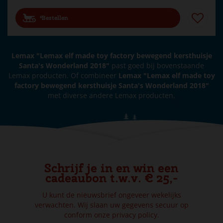
Bestellen
Lemax "Lemax elf made toy factory bewegend kersthuisje
Santa's Wonderland 2018"
past goed bij bovenstaande
Lemax producten. Of combineer
Lemax "Lemax elf made toy
factory bewegend kersthuisje Santa's Wonderland 2018"
met diverse andere Lemax producten.
Schrijf je in en win een
cadeaubon t.w.v. € 25,-
U kunt de nieuwsbrief ongeveer wekelijks
verwachten. Wij slaan uw gegevens secuur op
conform onze
privacy policy.