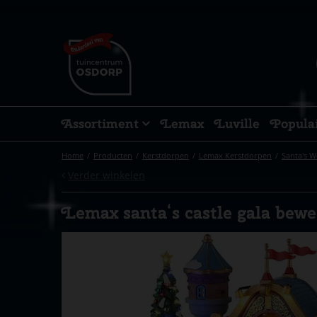
Ga
naar
content
Assortiment
Lemax
Luville
Popula
Home
Producten
Kerstdorpen
Lemax Kerstdorpen
Santa's 
Verder winkelen
Lemax santa‘s castle gala bew