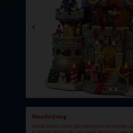
Omschrijving
Lemax Santa‘s castle gala bewegend kersthuisje uit
& Sounds huisje om uw Lemax kerstdorp mee aan