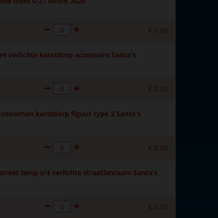
ine trees s/21 boom 2020
€
0
,
00
e verlichte kerstdorp accessoire Santa's
€
0
,
00
 snowman kerstdorp figuur type 3 Santa's
€
0
,
00
treet lamp s/4 verlichte straatlantaarn Santa's
€
0
,
00