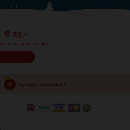
. € 25,-
onform onze
privacy policy.
14 dagen retourrecht
e