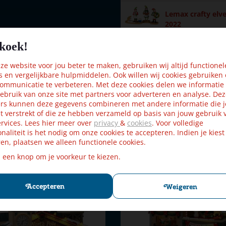
Lemax crafty elv
2022
koek!
€
12
,
99
€
11
,
69
nderland
e website voor jou beter te maken, gebruiken wij altijd functionel
s en vergelijkbare hulpmiddelen. Ook willen wij cookies gebruiken
ommunicatie te verbeteren. Met deze cookies delen we informatie
(met beweging)
ebruik van onze site met partners voor adverteren en analyse. De
rs kunnen deze gegevens combineren met andere informatie die j
t verstrekt of die ze hebben verzameld op basis van jouw gebruik 
rvices. Lees hier meer over
privacy
&
cookies
. Voor volledige
onaliteit is het nodig om onze cookies te accepteren. Indien je kiest
en, plaatsen we alleen functionele cookies.
Kijk ook eens naar:
p een knop om je voorkeur te kiezen.
Accepteren
Weigeren
r 550mA type-L Incl. (EU)