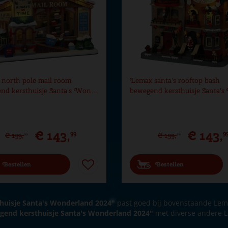
 27,5x17x24,5 cm
north pole mail room
Lemax santa's rooftop bash
nd kersthuisje Santa's Won…
bewegend kersthuisje Santa
€
143
,
€
143
,
99
9
€
159
,
€
159
,
99
99
Bestellen
Bestellen
huisje Santa's Wonderland 2024"
past goed bij bovenstaande Lem
egend kersthuisje Santa's Wonderland 2024"
met diverse andere 