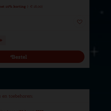
et 10% korting
-
€
18
,
00
s en toebehoren: