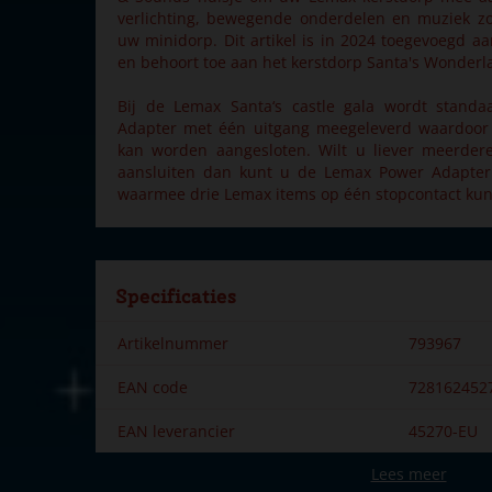
verlichting, bewegende onderdelen en muziek zo
uw minidorp. Dit artikel is in 2024 toegevoegd aa
en behoort toe aan het kerstdorp Santa's Wonderl
Bij de Lemax Santa‘s castle gala wordt stand
Adapter met één uitgang meegeleverd waardoor d
kan worden aangesloten. Wilt u liever meerder
aansluiten dan kunt u de Lemax Power Adapter
waarmee drie Lemax items op één stopcontact ku
Specificaties
Artikelnummer
793967
EAN code
728162452
EAN leverancier
45270-EU
Lees meer
Merk
Lemax