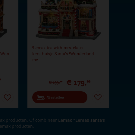
Lemax tea with mrs. claus
's Won…
kersthuisje Santa's Wonderland
me…
9
€
179
,
99
€
199
,
99
Bestellen
ax producten. Of combineer
Lemax "Lemax santa‘s
Lemax producten.