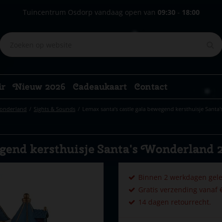
Tuincentrum Osdorp vandaag open van
09:30
-
18:00
ir
Nieuw 2026
Cadeaukaart
Contact
Wonderland
Sights & Sounds
Lemax santa‘s castle gala bewegend kersthuisje Santa
egend kersthuisje Santa's Wonderland 
Binnen 2 werkdagen gele
Gratis verzending vanaf €
14 dagen retourrecht.