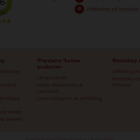
Prikborden vol inspiratie
rp
Populaire Lemax
Kerstdorp 
producten
 kerstdorp
Officiele Le
Lemax treinen
Kerstdorp ins
erstdorp
Lemax draaimolens &
Pinterest
carrousels
kerstdorp
Lemax lantaarns en verlichting
dorp maken
orp bouwen
 gala bewegend kersthuisje Santa's Wonderland 2024
© Kersthuisje.nu
Green Solutions
Privacy Policy