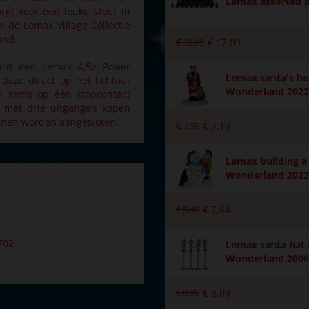
Lemax assorted p
rgt voor een leuke sfeer in
n de Lemax Village Collectie
and.
€
18
,
99
€
17
,
09
aard een Lemax 4,5v Power
Lemax santa's her
eze direct op het lichtnet
Wonderland 2022
e items op één stopcontact
 met drie uitgangen kopen
nnen worden aangesloten.
€
7
,
99
€
7
,
19
Lemax building a
Wonderland 2022
€
8
,
49
€
7
,
64
702
Lemax santa hat s
Wonderland 2006
€
8
,
99
€
8
,
09