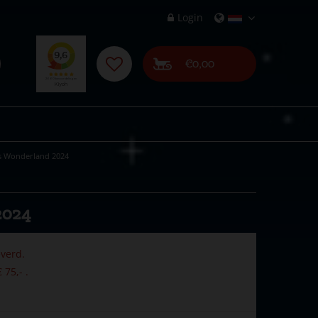
Login
€0,00
's Wonderland 2024
2024
verd.
 75,- .