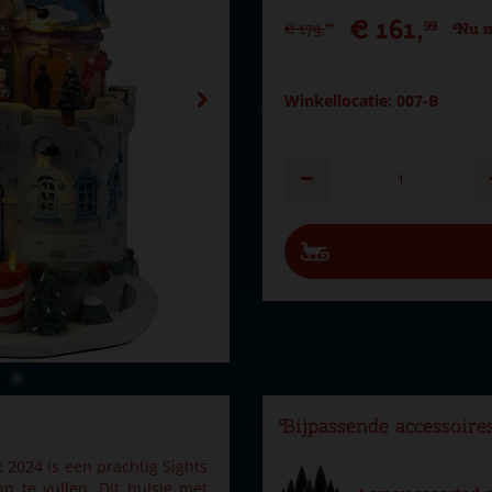
€
161
,
99
€
179
,
Nu m
99
Winkellocatie: 007-B
Bijpassende accessoire
 2024 is een prachtig Sights
 te vullen. Dit huisje met