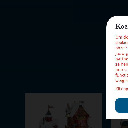
Black Friday
Ja
aanbieding
Lemax
Koe
Dorpsnaam
Santa's Wo
Om dez
Locatie
007-B
cookie
onze c
Soort
Animaties 
jouw g
partne
Introductiejaar
2024
ze heb
hun se
functi
Met verlichting
Ja
weiger
Met beweging
Ja
Klik o
Met muziek
Ja
Inside scene
Ja
Voeding
4.5V Adapte