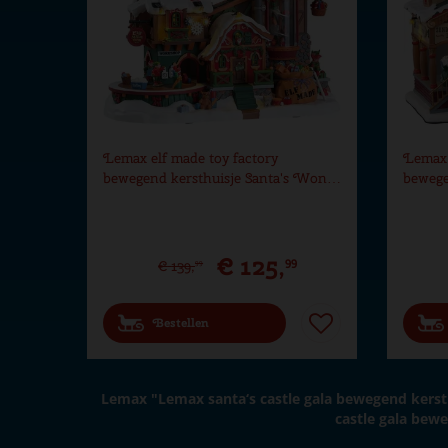
Materiaal
Kunststof
Formaat
(B x D x H)
Hoogte in cm
24.5
Aantal lampjes
58
Lemax elf made toy factory
Lemax 
bewegend kersthuisje Santa's Won…
bewege
€
125
,
99
€
139
,
99
Bestellen
Lemax "Lemax santa‘s castle gala bewegend kerst
castle gala bew