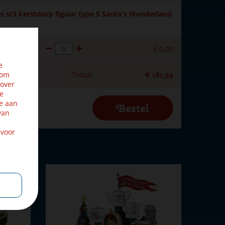
es s/3 kerstdorp figuur type 5 Santa's Wonderland
€
0
,
00
e
 om
Totaal
€
161
,
99
 over
ze
e aan
van
 voor