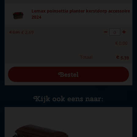
Lemax poinsettia planter kerstdorp accessoire
2024
€
2
,
99
€
2
,
69
€
0
,
00
Totaal
€
5
,
39
Kijk ook eens naar: