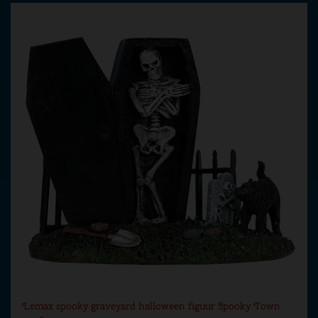
Lemax spooky graveyard halloween figuur Spooky Town