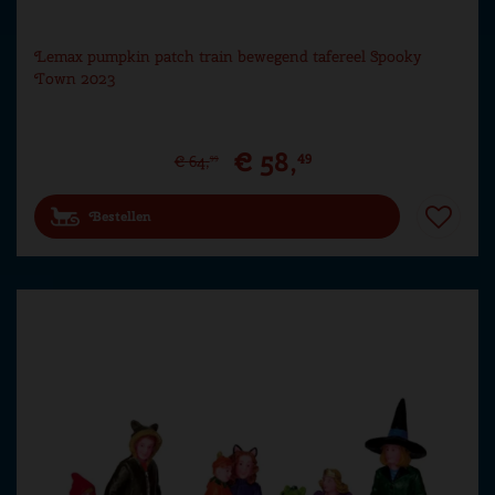
Lemax pumpkin patch train bewegend tafereel Spooky
Town 2023
€
58
,
49
€
64
,
99
Bestellen