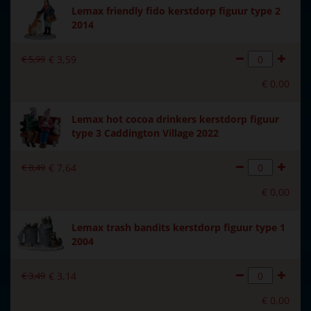
Lemax friendly fido kerstdorp figuur type 2
2014
€
5
,
99
€
3
,
59
€
0
,
00
Lemax hot cocoa drinkers kerstdorp figuur
type 3 Caddington Village 2022
€
8
,
49
€
7
,
64
€
0
,
00
Lemax trash bandits kerstdorp figuur type 1
2004
€
3
,
49
€
3
,
14
€
0
,
00