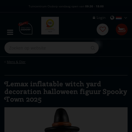
G
Tuincentrum Osdorp vandaag open van
09:30
-
18:00
a
n
Login
a
a
r
c
o
n
t
e
Mens & Dier
n
t
Lemax inflatable witch yard
decoration halloween figuur Spooky
Town 2025