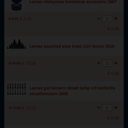
Lemax stickymax kerstdorp accessoire 2007
Met verlichting
Nee
€
2
,
99
€
2
,
69
Met beweging
Nee
€
0
,
00
Met muziek
Nee
Materiaal
Kunststof
Lemax assorted pine trees s/21 boom 2020
Formaat
(B x D x H) 9.6x4x12.7 cm
€
18
,
99
€
17
,
09
Hoogte in cm
12.7
€
0
,
00
Lemax gas lantern street lamp s/8 verlichte
straatlantaarn 2006
€
13
,
99
€
12
,
59
€
0
,
00