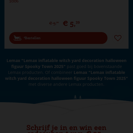
2006
€
5
,
39
€
5
,
99
Bestellen
Lemax "Lemax inflatable witch yard decoration halloween
figuur Spooky Town 2025"
past goed bij bovenstaande
Lemax producten. Of combineer
Lemax "Lemax inflatable
witch yard decoration halloween figuur Spooky Town 2025"
met diverse andere Lemax producten.
Schrijf je in en win een