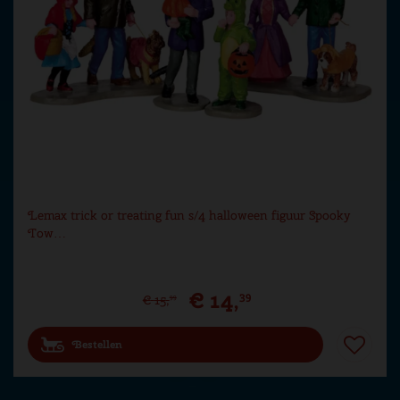
Lemax trick or treating fun s/4 halloween figuur Spooky
Tow…
€
14
,
39
€
15
,
99
Bestellen