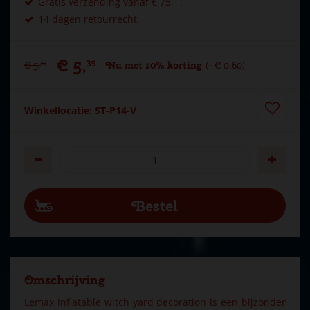
Gratis verzending vanaf € 75,- .
14 dagen retourrecht.
€
5
,
39
€
5
,
Nu met 10% korting
-
€
0
,
60
99
Winkellocatie: ST-P14-V
Omschrijving
Lemax Inflatable witch yard decoration is een bijzonder