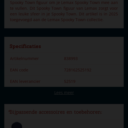
Spooky Town figuur om je Lemax Spooky Town mee aan
te vullen. Dit Spooky Town figuur van Lemax zorgt voor
een leuke sfeer in je Spooky Town. Dit artikel is in 2025
toegevoegd aan de Lemax Spooky Town collectie.
Specificaties
Artikelnummer
838993
EAN code
728162525192
EAN leverancier
52519
Lees meer
Merk
Lemax
Dorpsnaam
Spooky Town
Bijpassende accessoires en toebehoren:
Locatie
ST-P14-V
Introductiejaar
2025