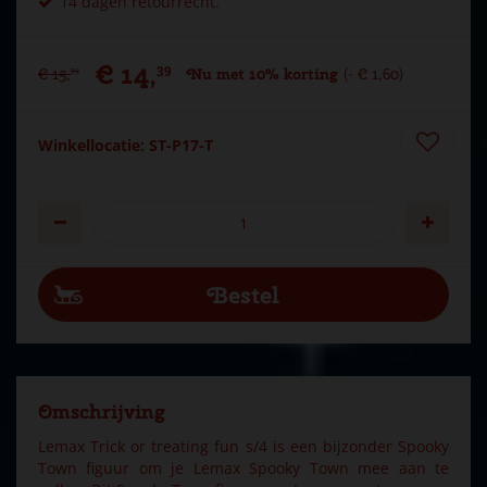
14 dagen retourrecht.
€
14
,
39
€
15
,
Nu met 10% korting
-
€
1
,
60
99
Winkellocatie: ST-P17-T
Omschrijving
Lemax Trick or treating fun s/4 is een bijzonder Spooky
Town figuur om je Lemax Spooky Town mee aan te