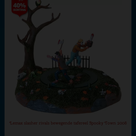
Lemax slasher rivals bewegende tafereel Spooky Town 2008