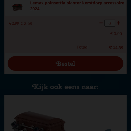
Lemax poinsettia planter kerstdorp accessoire
2024
€
2
,
99
€
2
,
69
€
0
,
00
Totaal
€
14
,
39
Kijk ook eens naar: