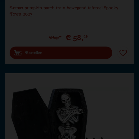
Lemax pumpkin patch train bewegend tafereel Spooky
Town 2023
€
58
,
49
€
64
,
99
Bestellen