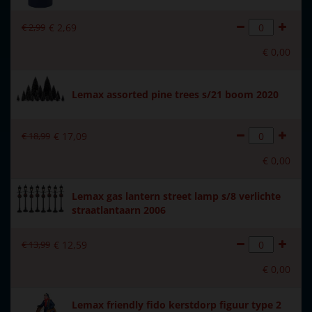
Introductiejaar
2014
€
2
,
99
€
2
,
69
Met verlichting
Nee
€
0
,
00
Met beweging
Nee
Met muziek
Nee
Lemax assorted pine trees s/21 boom 2020
Materiaal
Polystone
€
18
,
99
€
17
,
09
Formaat
(B x D x H) 18,5x3,9x7,8 cm
€
0
,
00
Hoogte in cm
7.8
Lemax gas lantern street lamp s/8 verlichte
straatlantaarn 2006
€
13
,
99
€
12
,
59
€
0
,
00
Lemax friendly fido kerstdorp figuur type 2