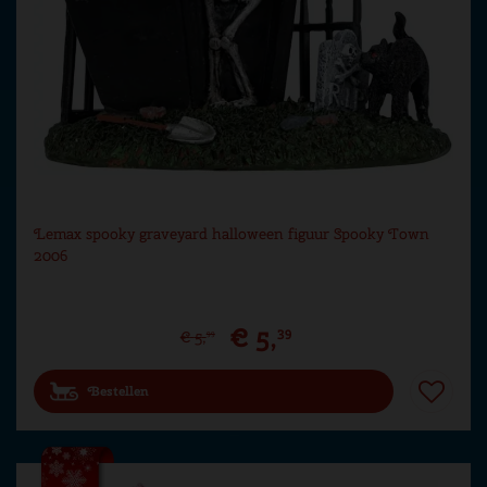
Lemax spooky graveyard halloween figuur Spooky Town
2006
€
5
,
39
€
5
,
99
Bestellen