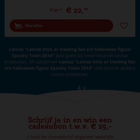
€
22
,
79
€
37
,
99
Bestellen
Lemax "Lemax trick or treating fun s/4 halloween figuur
Spooky Town 2014"
past goed bij bovenstaande Lemax
producten. Of combineer
Lemax "Lemax trick or treating fun
s/4 halloween figuur Spooky Town 2014"
met diverse andere
Lemax producten.
Schrijf je in en win een
cadeaubon t.w.v. € 25,-
U kunt de nieuwsbrief ongeveer wekelijks