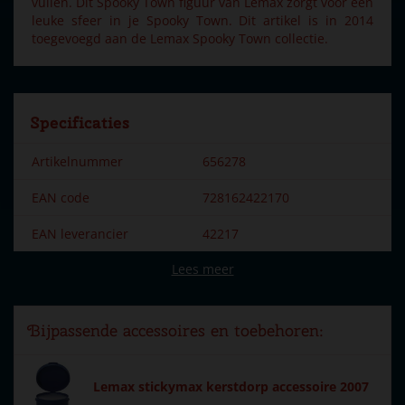
vullen. Dit Spooky Town figuur van Lemax zorgt voor een
leuke sfeer in je Spooky Town. Dit artikel is in 2014
toegevoegd aan de Lemax Spooky Town collectie.
Specificaties
Artikelnummer
656278
EAN code
728162422170
EAN leverancier
42217
Lees meer
Merk
Lemax
Dorpsnaam
Spooky Town
Bijpassende accessoires en toebehoren:
Locatie
ST-P17-T
Soort
Mens & dier
Lemax stickymax kerstdorp accessoire 2007