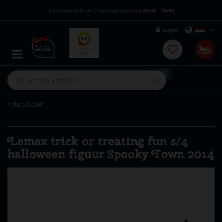
G
Tuincentrum Osdorp vandaag open van
09:30
-
18:00
a
n
Login
a
a
r
c
o
n
t
e
Mens & Dier
n
t
Lemax trick or treating fun s/4
halloween figuur Spooky Town 2014