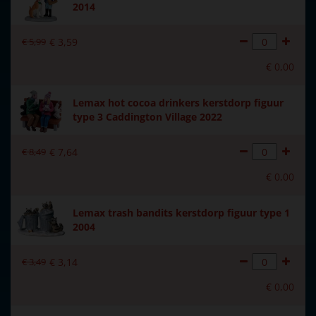
2014
€
5
,
99
€
3
,
59
€
0
,
00
Lemax hot cocoa drinkers kerstdorp figuur
type 3 Caddington Village 2022
€
8
,
49
€
7
,
64
€
0
,
00
Lemax trash bandits kerstdorp figuur type 1
2004
€
3
,
49
€
3
,
14
€
0
,
00