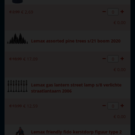
Introductiejaar
2023
€
2
,
99
€
2
,
69
Met verlichting
Nee
€
0
,
00
Met beweging
Nee
Met muziek
Nee
Lemax assorted pine trees s/21 boom 2020
Materiaal
Polystone
€
18
,
99
€
17
,
09
Formaat
(B x D x H) 4.1x4x6.3 cm
€
0
,
00
Hoogte in cm
6.3
Lemax gas lantern street lamp s/8 verlichte
straatlantaarn 2006
€
13
,
99
€
12
,
59
€
0
,
00
Lemax friendly fido kerstdorp figuur type 2