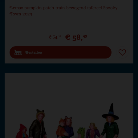
Lemax pumpkin patch train bewegend tafereel Spooky
Town 2023
€
58
,
49
€
64
,
99
Bestellen