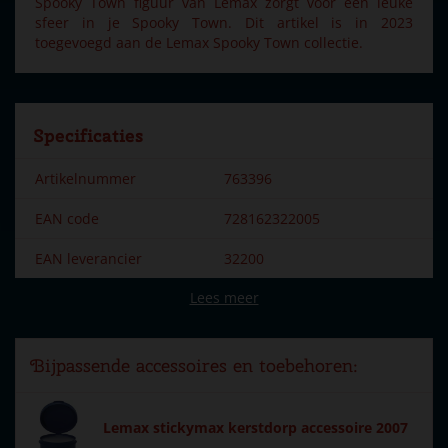
Spooky Town figuur van Lemax zorgt voor een leuke
sfeer in je Spooky Town. Dit artikel is in 2023
toegevoegd aan de Lemax Spooky Town collectie.
Specificaties
Artikelnummer
763396
EAN code
728162322005
EAN leverancier
32200
Lees meer
Merk
Lemax
Dorpsnaam
Spooky Town
Bijpassende accessoires en toebehoren:
Locatie
ST-P13-I
Soort
Mens & dier
Lemax stickymax kerstdorp accessoire 2007