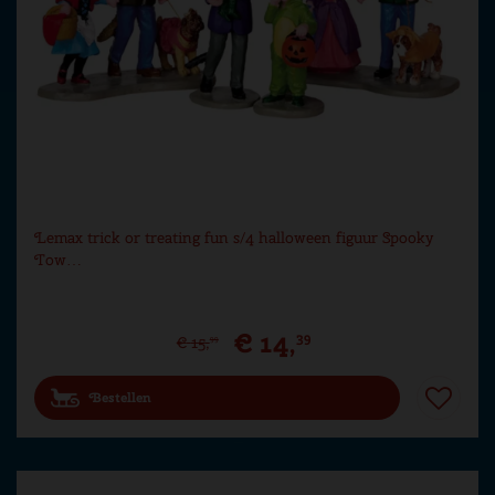
Lemax trick or treating fun s/4 halloween figuur Spooky
Tow…
€
14
,
39
€
15
,
99
Bestellen