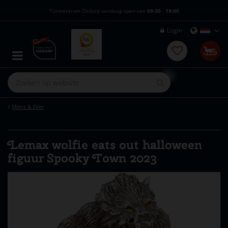
G
Tuincentrum Osdorp vandaag open van
09:30
-
18:00
a
n
Login
a
a
r
c
o
n
t
e
Mens & Dier
n
t
Lemax wolfie eats out halloween
figuur Spooky Town 2023