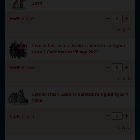
2014
€
5
,
99
€
3
,
59
€
0
,
00
Lemax hot cocoa drinkers kerstdorp figuur
type 3 Caddington Village 2022
€
8
,
49
€
7
,
64
€
0
,
00
Lemax trash bandits kerstdorp figuur type 1
2004
€
3
,
49
€
3
,
14
€
0
,
00