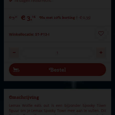
14 dagen retourrecht.
€
3
,
14
€
3
,
Nu met 10% korting
-
€
0
,
35
49
Winkellocatie: ST-P13-I
Omschrijving
Lemax Wolfie eats out is een bijzonder Spooky Town
figuur om je Lemax Spooky Town mee aan te vullen. Dit