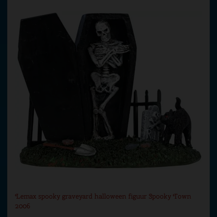
Lemax spooky graveyard halloween figuur Spooky Town
2006