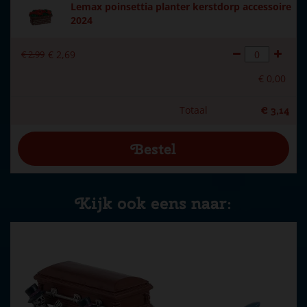
Lemax poinsettia planter kerstdorp accessoire
2024
€
2
,
99
€
2
,
69
€
0
,
00
Totaal
€
3
,
14
Kijk ook eens naar: