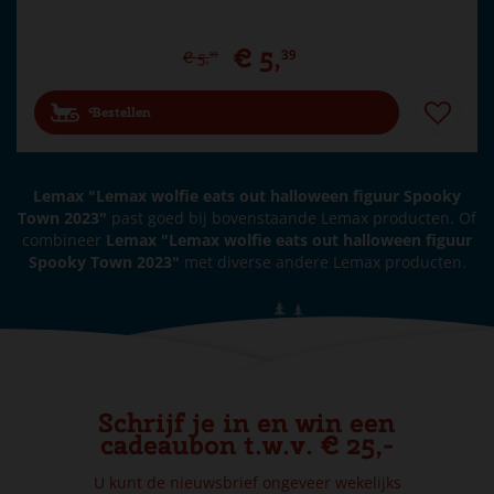
€
5
,
39
€
5
,
99
Bestellen
Lemax "Lemax wolfie eats out halloween figuur Spooky
Town 2023"
past goed bij bovenstaande Lemax producten. Of
combineer
Lemax "Lemax wolfie eats out halloween figuur
Spooky Town 2023"
met diverse andere Lemax producten.
Schrijf je in en win een
cadeaubon t.w.v. € 25,-
U kunt de nieuwsbrief ongeveer wekelijks