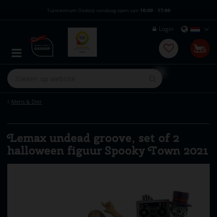
G
Tuincentrum Osdorp vandaag open van
10:00
-
17:00
a
n
Login
a
a
r
c
o
n
t
e
Mens & Dier
n
t
Lemax undead groove, set of 2
halloween figuur Spooky Town 2021