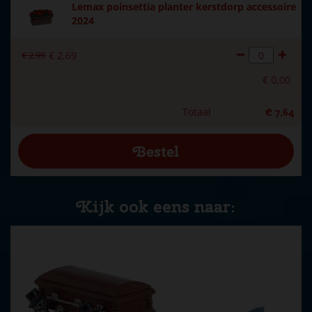
Lemax poinsettia planter kerstdorp accessoire
2024
€
2
,
99
€
2
,
69
€
0
,
00
Totaal
€
7
,
64
Kijk ook eens naar: