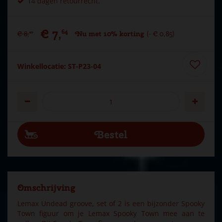
14 dagen retourrecht.
€
7
,
64
€
8
,
Nu met 10% korting
-
€
0
,
85
49
Winkellocatie: ST-P23-04
Omschrijving
Lemax Undead groove, set of 2 is een bijzonder Spooky
Town figuur om je Lemax Spooky Town mee aan te