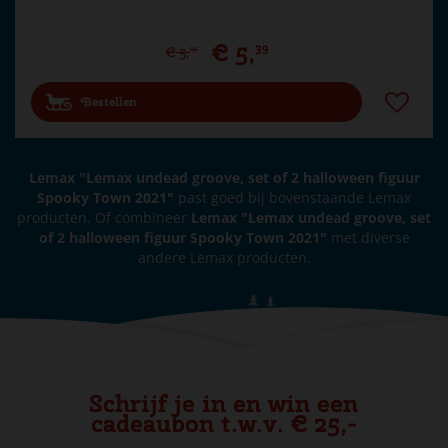
€
5
,
39
€
5
,
99
Bestellen
Lemax "Lemax undead groove, set of 2 halloween figuur
Spooky Town 2021"
past goed bij bovenstaande Lemax
producten. Of combineer
Lemax "Lemax undead groove, set
of 2 halloween figuur Spooky Town 2021"
met diverse
andere Lemax producten.
Schrijf je in en win een
cadeaubon t.w.v. € 25,-