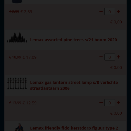
Introductiejaar
2021
€
2
,
99
€
2
,
69
Met verlichting
Nee
€
0
,
00
Met beweging
Nee
Met muziek
Nee
Lemax assorted pine trees s/21 boom 2020
Materiaal
Polystone
€
18
,
99
€
17
,
09
Formaat
(B x D x H) 10.3x2.8x7.5 cm
€
0
,
00
Hoogte in cm
7.5
Lemax gas lantern street lamp s/8 verlichte
straatlantaarn 2006
€
13
,
99
€
12
,
59
€
0
,
00
Lemax friendly fido kerstdorp figuur type 2