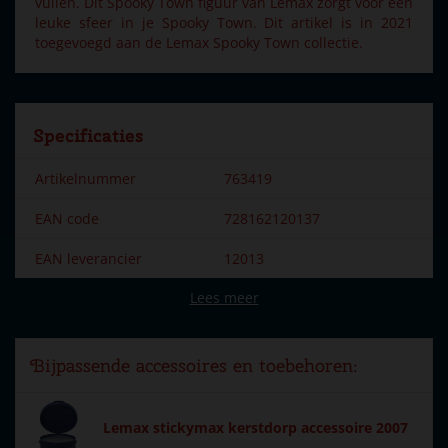
vullen. Dit Spooky Town figuur van Lemax zorgt voor een
leuke sfeer in je Spooky Town. Dit artikel is in 2021
toegevoegd aan de Lemax Spooky Town collectie.
Specificaties
Artikelnummer
763419
EAN code
728162120137
EAN leverancier
12013
Lees meer
Merk
Lemax
Dorpsnaam
Spooky Town
Bijpassende accessoires en toebehoren:
Locatie
ST-P23-04
Soort
Mens & dier
Lemax stickymax kerstdorp accessoire 2007