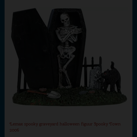
Lemax spooky graveyard halloween figuur Spooky Town
2006