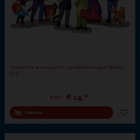
Lemax trick or treating fun s/4 halloween figuur Spooky
Tow…
€
14
,
39
€
15
,
99
Bestellen