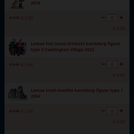
2014
€
5
,
99
€
3
,
59
€
0
,
00
Lemax hot cocoa drinkers kerstdorp figuur
type 3 Caddington Village 2022
€
8
,
49
€
7
,
64
€
0
,
00
Lemax trash bandits kerstdorp figuur type 1
2004
€
3
,
49
€
3
,
14
€
0
,
00