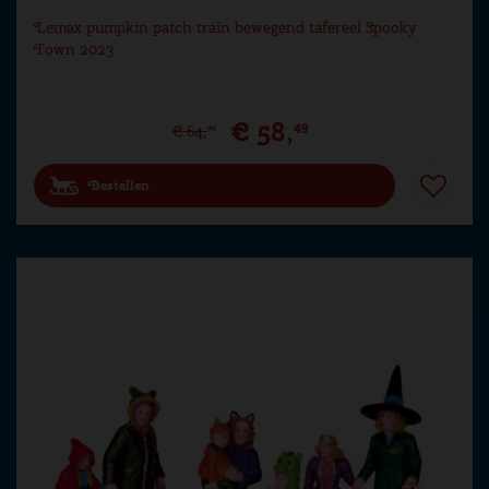
Lemax pumpkin patch train bewegend tafereel Spooky
Town 2023
€
58
,
49
€
64
,
99
Bestellen