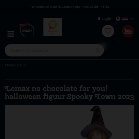
G
Tuincentrum Osdorp vandaag open van
09:30
-
18:00
a
n
Login
a
a
r
c
o
n
t
e
Mens & Dier
n
t
Lemax no chocolate for you!
halloween figuur Spooky Town 2023