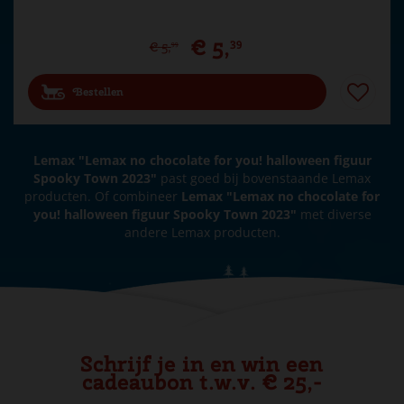
€
5
,
39
€
5
,
99
Bestellen
Lemax "Lemax no chocolate for you! halloween figuur
Spooky Town 2023"
past goed bij bovenstaande Lemax
producten. Of combineer
Lemax "Lemax no chocolate for
you! halloween figuur Spooky Town 2023"
met diverse
andere Lemax producten.
Schrijf je in en win een
cadeaubon t.w.v. € 25,-