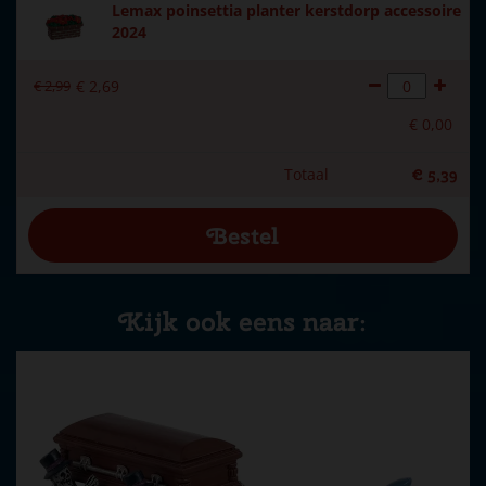
Lemax poinsettia planter kerstdorp accessoire
2024
€
2
,
99
€
2
,
69
€
0
,
00
Totaal
€
5
,
39
Kijk ook eens naar: