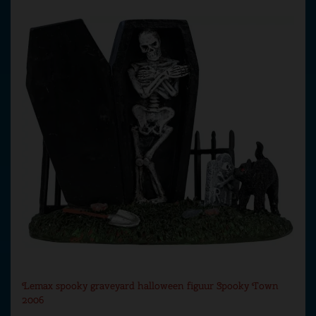
Lemax spooky graveyard halloween figuur Spooky Town
2006