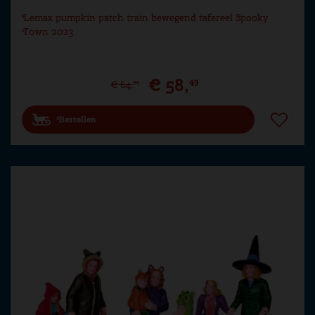
Lemax pumpkin patch train bewegend tafereel Spooky
Town 2023
€
58
,
49
€
64
,
99
Bestellen