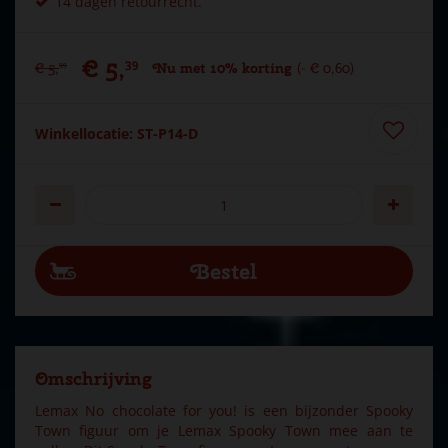
14 dagen retourrecht.
€
5
,
39
€
5
,
Nu met 10% korting
-
€
0
,
60
99
Winkellocatie: ST-P14-D
Omschrijving
Lemax No chocolate for you! is een bijzonder Spooky
Town figuur om je Lemax Spooky Town mee aan te