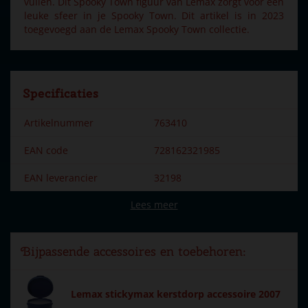
vullen. Dit Spooky Town figuur van Lemax zorgt voor een
leuke sfeer in je Spooky Town. Dit artikel is in 2023
toegevoegd aan de Lemax Spooky Town collectie.
Specificaties
Artikelnummer
763410
EAN code
728162321985
EAN leverancier
32198
Lees meer
Merk
Lemax
Dorpsnaam
Spooky Town
Bijpassende accessoires en toebehoren:
Locatie
ST-P14-D
Soort
Mens & dier
Lemax stickymax kerstdorp accessoire 2007