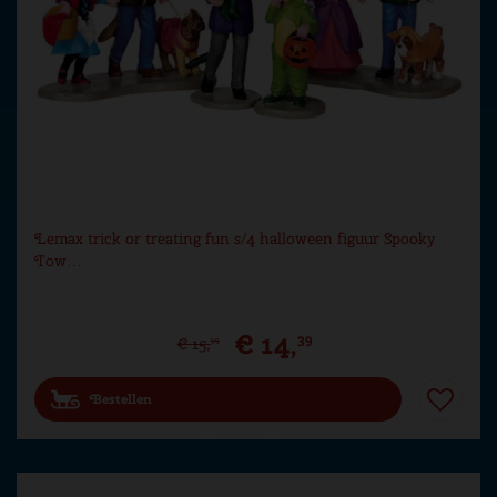
Lemax trick or treating fun s/4 halloween figuur Spooky
Tow…
€
14
,
39
€
15
,
99
Bestellen