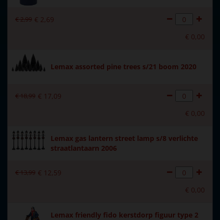
Introductiejaar
2023
€
2
,
99
€
2
,
69
Met verlichting
Nee
€
0
,
00
Met beweging
Nee
Met muziek
Nee
Lemax assorted pine trees s/21 boom 2020
Materiaal
Polystone
€
18
,
99
€
17
,
09
Formaat
(B x D x H) 4.9x2.7x6.4 cm
€
0
,
00
Hoogte in cm
6.4
Lemax gas lantern street lamp s/8 verlichte
straatlantaarn 2006
€
13
,
99
€
12
,
59
€
0
,
00
Lemax friendly fido kerstdorp figuur type 2