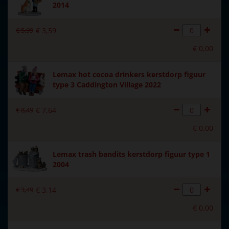
2014
€
5
,
99
€
3
,
59
€
0
,
00
Lemax hot cocoa drinkers kerstdorp figuur
type 3 Caddington Village 2022
€
8
,
49
€
7
,
64
€
0
,
00
Lemax trash bandits kerstdorp figuur type 1
2004
€
3
,
49
€
3
,
14
€
0
,
00