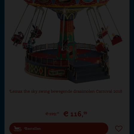
Lemax the sky swing bewegende draaimolen Carnival 2018
€
116
,
99
€
129
,
99
Bestellen