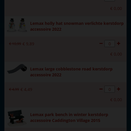
€
0
,
00
Lemax holly hat snowman verlichte kerstdorp
accessoire 2022
€
10
,
99
€
9
,
89
€
0
,
00
Lemax large cobblestone road kerstdorp
accessoire 2022
€
4
,
99
€
4
,
49
€
0
,
00
Lemax park bench in winter kerstdorp
accessoire Caddington Village 2015