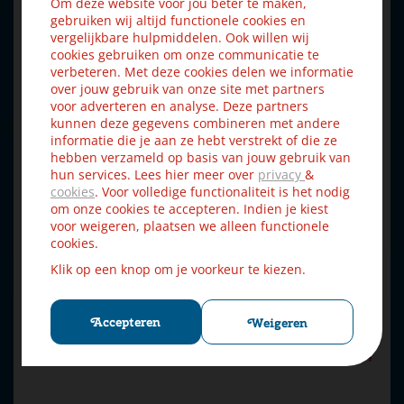
Om deze website voor jou beter te maken,
gebruiken wij altijd functionele cookies en
vergelijkbare hulpmiddelen. Ook willen wij
cookies gebruiken om onze communicatie te
verbeteren. Met deze cookies delen we informatie
over jouw gebruik van onze site met partners
voor adverteren en analyse. Deze partners
kunnen deze gegevens combineren met andere
informatie die je aan ze hebt verstrekt of die ze
hebben verzameld op basis van jouw gebruik van
hun services. Lees hier meer over
privacy
&
cookies
. Voor volledige functionaliteit is het nodig
om onze cookies te accepteren. Indien je kiest
voor weigeren, plaatsen we alleen functionele
cookies.
Klik op een knop om je voorkeur te kiezen.
Accepteren
Weigeren
Lemax santa carousel bewegende draaimolen Carnival 2014