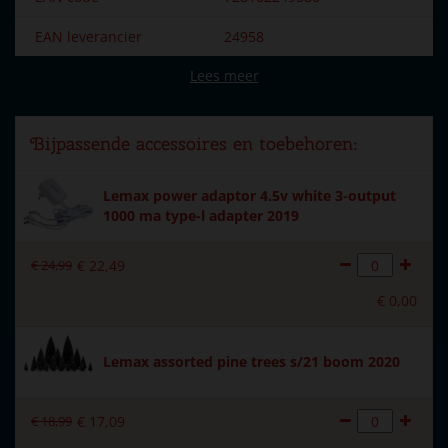
EAN leverancier
24958
Lees meer
Merk
Lemax
Dorpsnaam
Carnival
Bijpassende accessoires en toebehoren:
Locatie
010-B
Lemax power adaptor 4.5v white 3-output
Soort
Animaties (met beweging)
1000 ma type-l adapter 2019
Introductiejaar
2022
€
24
,
99
€
22
,
49
Met verlichting
Ja
€
0
,
00
Met beweging
Ja
Met muziek
Ja
Lemax assorted pine trees s/21 boom 2020
Inside scene
Nee
€
18
,
99
€
17
,
09
Voeding
4.5V Adapter 550mA type-L