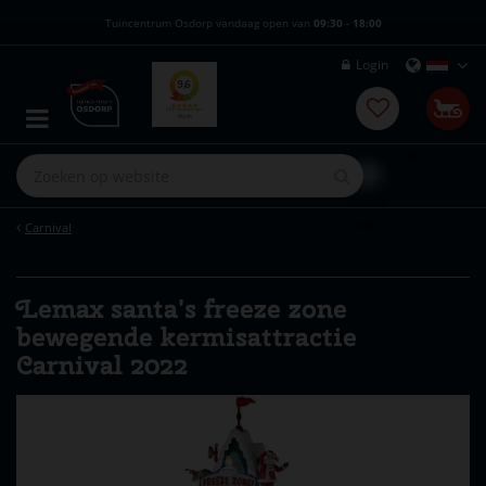
G
Tuincentrum Osdorp vandaag open van
09:30
-
18:00
a
n
Login
a
a
r
c
o
n
t
e
Carnival
n
t
Lemax santa's freeze zone
bewegende kermisattractie
Carnival 2022