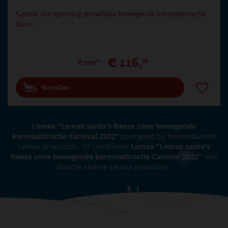
Lemax the spinning snowflake bewegende kermisattractie
Carn…
€
116
,
99
€
129
,
99
Bestellen
Lemax "Lemax santa's freeze zone bewegende
kermisattractie Carnival 2022"
past goed bij bovenstaande
Lemax producten. Of combineer
Lemax "Lemax santa's
freeze zone bewegende kermisattractie Carnival 2022"
met
diverse andere Lemax producten.