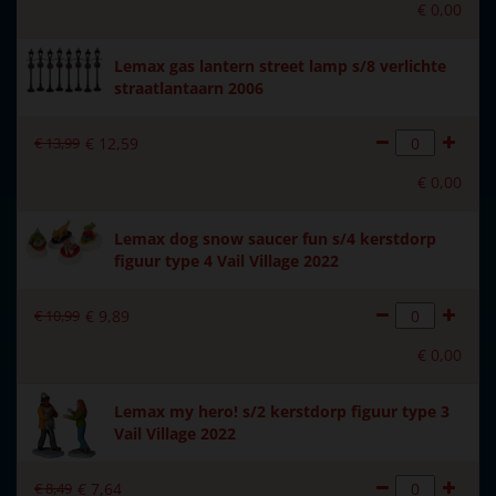
Incl. (EU)
€
0
,
00
Materiaal
Polystone
Lemax gas lantern street lamp s/8 verlichte
straatlantaarn 2006
Formaat
(B x D x H) 22,5x21x44,5 cm
Hoogte in cm
44.5
€
13
,
99
€
12
,
59
€
0
,
00
Aantal lampjes
181
Lemax dog snow saucer fun s/4 kerstdorp
figuur type 4 Vail Village 2022
€
10
,
99
€
9
,
89
€
0
,
00
Lemax my hero! s/2 kerstdorp figuur type 3
Vail Village 2022
€
8
,
49
€
7
,
64