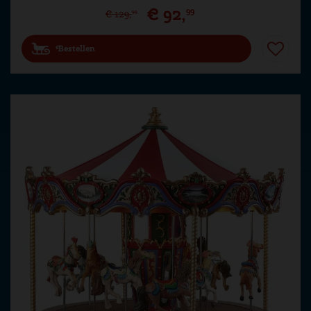
€
92
,
99
€
129
,
99
Bestellen