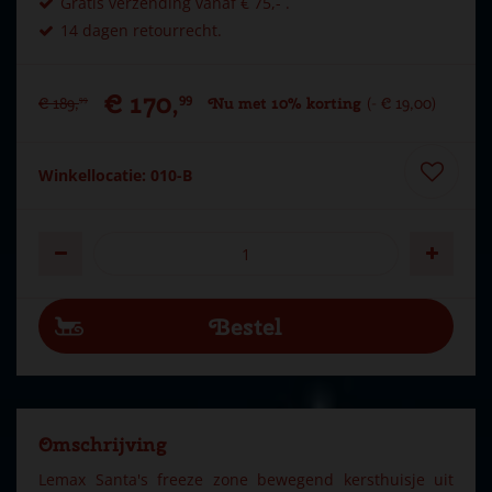
Gratis verzending vanaf € 75,- .
14 dagen retourrecht.
€
170
,
99
€
189
,
Nu met 10% korting
-
€
19
,
00
99
Winkellocatie: 010-B
Omschrijving
Lemax Santa's freeze zone bewegend kersthuisje uit