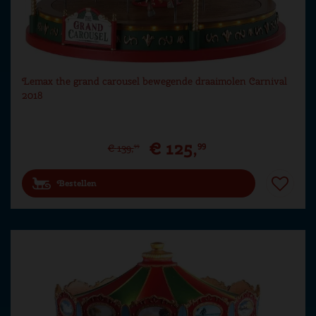
Lemax the grand carousel bewegende draaimolen Carnival
2018
€
125
,
99
€
139
,
99
Bestellen