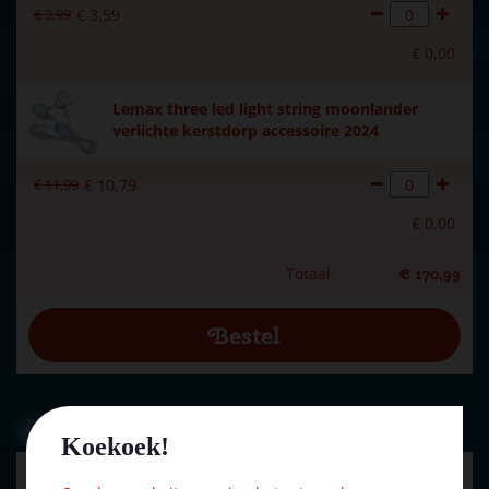
€
3
,
99
€
3
,
59
€
0
,
00
Lemax three led light string moonlander
verlichte kerstdorp accessoire 2024
€
11
,
99
€
10
,
79
€
0
,
00
Totaal
€
170
,
99
Kijk ook eens naar:
Koekoek!