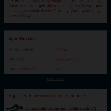
artikel is in 2022 toegevoegd aan de Lemax Village
Collectie en is te gebruiken in alle Lemax kerstdorpen
zoals bijvoorbeeld Harvest Crossing, Caddington Village
en Vail Village.
Specificaties
Artikelnummer
745429
EAN code
728162240033
EAN leverancier
24003
Lees meer
Merk
Lemax
Dorpsnaam
General
Bijpassende accessoires en toebehoren:
Locatie
109-A
Lemax cobblestone and pebble roads s/2
Soort
Accessoires