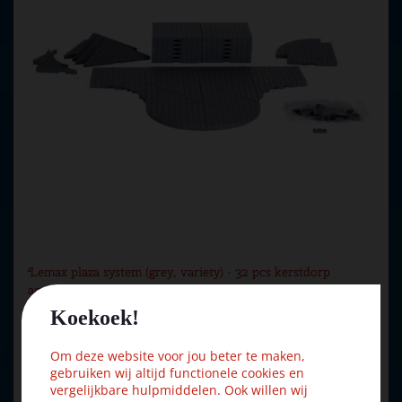
Lemax plaza system (grey, variety) - 32 pcs kerstdorp
acces…
Koekoek!
€
15
,
29
Om deze website voor jou beter te maken,
€
16
,
99
gebruiken wij altijd functionele cookies en
vergelijkbare hulpmiddelen. Ook willen wij