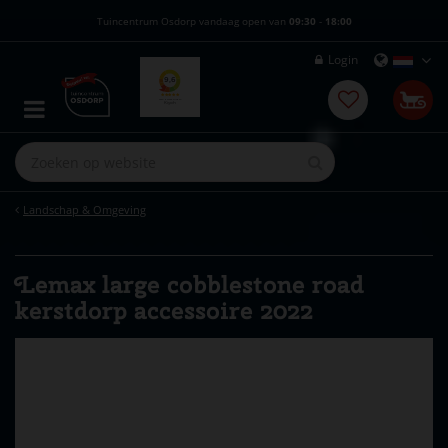
G
Tuincentrum Osdorp vandaag open van
09:30
-
18:00
a
n
Login
a
a
r
c
o
n
t
e
Landschap & Omgeving
n
t
Lemax large cobblestone road
kerstdorp accessoire 2022