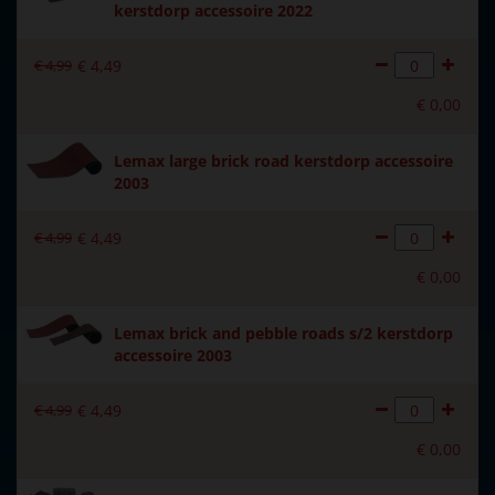
kerstdorp accessoire 2022
Introductiejaar
2022
€
4
,
99
€
4
,
49
Met verlichting
Nee
€
0
,
00
Met beweging
Nee
Lemax large brick road kerstdorp accessoire
Met muziek
Nee
2003
Materiaal
Kunststof
€
4
,
99
€
4
,
49
Formaat
(B x D x H) 76,2x8,9x0,1 cm
€
0
,
00
Hoogte in cm
0.1
Lemax brick and pebble roads s/2 kerstdorp
accessoire 2003
€
4
,
99
€
4
,
49
€
0
,
00