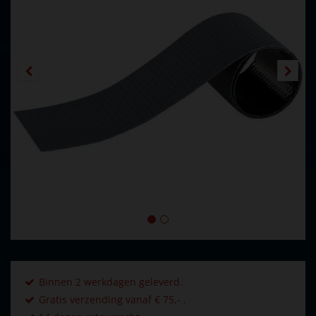
Binnen 2 werkdagen geleverd.
Gratis verzending vanaf € 75,- .