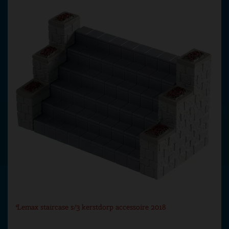
Lemax staircase s/3 kerstdorp accessoire 2018