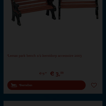
Lemax park bench s/2 kerstdorp accessoire 2003
€
3
,
59
€
3
,
99
Bestellen