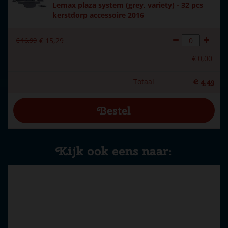
Lemax plaza system (grey, variety) - 32 pcs
kerstdorp accessoire 2016
€
16
,
99
€
15
,
29
€
0
,
00
Totaal
€
4
,
49
Kijk ook eens naar: