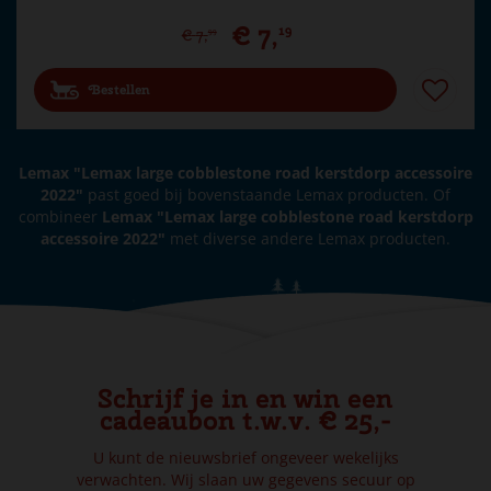
€
7
,
19
€
7
,
99
Bestellen
Lemax "Lemax large cobblestone road kerstdorp accessoire
2022"
past goed bij bovenstaande Lemax producten. Of
combineer
Lemax "Lemax large cobblestone road kerstdorp
accessoire 2022"
met diverse andere Lemax producten.
Schrijf je in en win een
cadeaubon t.w.v. € 25,-
U kunt de nieuwsbrief ongeveer wekelijks
verwachten. Wij slaan uw gegevens secuur op