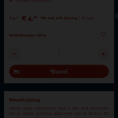
14 dagen retourrecht.
€
4
,
49
€
4
,
Nu met 10% korting
-
€
0
,
50
99
Winkellocatie: 109-A
Omschrijving
Lemax Large cobblestone road is een leuk accessoire
om je Lemax minidorp extra mee aan te kleden. Dit