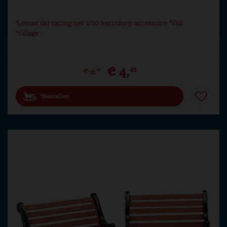
Lemax ski racing net s/10 kerstdorp accessoire Vail
Village…
€
4
,
49
€
4
,
99
Bestellen