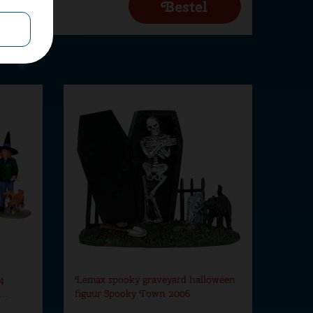
4
Lemax spooky graveyard halloween
w…
figuur Spooky Town 2006