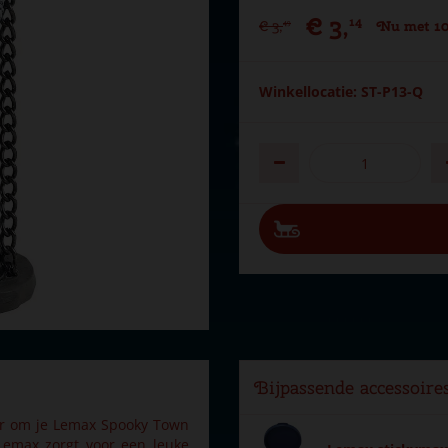
€
3
,
14
€
3
,
Nu met 10
49
Winkellocatie: ST-P13-Q
Bijpassende accessoire
ur om je Lemax Spooky Town
Lemax zorgt voor een leuke