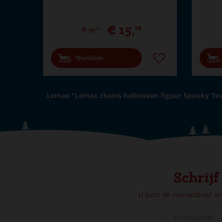
€
15
,
29
€
16
,
99
Bestellen
Lemax "Lemax chains halloween figuur Spooky To
Schrijf
U kunt de nieuwsbrief o