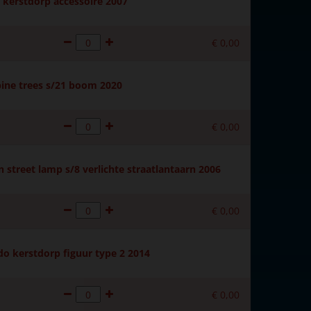
kerstdorp accessoire 2007
€
0
,
00
ine trees s/21 boom 2020
€
0
,
00
 street lamp s/8 verlichte straatlantaarn 2006
€
0
,
00
do kerstdorp figuur type 2 2014
€
0
,
00