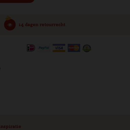
14 dagen retourrecht
e
inspiratie