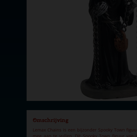
Omschrijving
Lemax Chains is een bijzonder Spooky Town figu
mee aan te vullen. Dit Spooky Town figuur van 