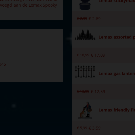
Lemax stickymax 
egevoegd aan de Lemax Spooky
€
2
,
99
€
2
,
69
Lemax assorted p
€
18
,
99
€
17
,
09
045
Lemax gas lantern
€
13
,
99
€
12
,
59
wn
Lemax friendly fi
r
€
5
,
99
€
3
,
59