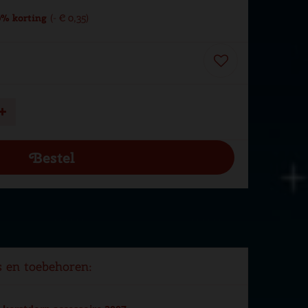
% korting
-
€
0
,
35
s en toebehoren: