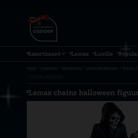
Ga
naar
content
Assortiment
Lemax
Luville
Popula
Home
Producten
Kerstdorpen
Lemax Kerstdorpen
Spooky 
Verder winkelen
Lemax chains halloween figuu