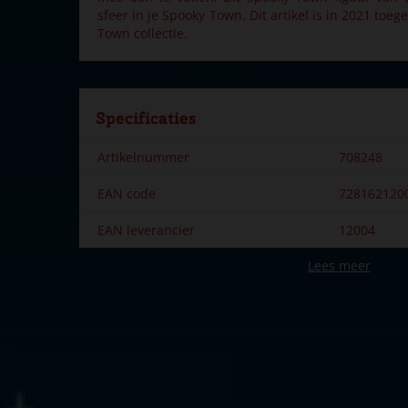
sfeer in je Spooky Town. Dit artikel is in 2021 to
Town collectie.
Specificaties
Artikelnummer
708248
EAN code
728162120
EAN leverancier
12004
Lees meer
Merk
Lemax
Dorpsnaam
Spooky To
Locatie
ST-P13-Q
Soort
Mens & die