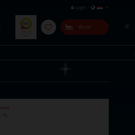
Login
€0,00
verd.
 75,- .