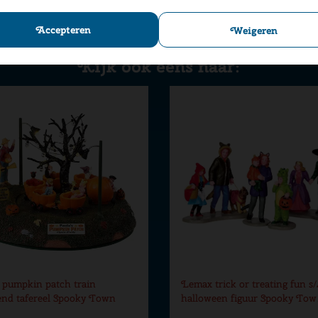
Accepteren
Weigeren
Kijk ook eens naar:
pumpkin patch train
Lemax trick or treating fun s/
nd tafereel Spooky Town
halloween figuur Spooky To