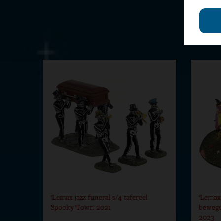
Lemax jazz funeral s/4 tafereel
Lemax 
Spooky Town 2021
bewege
2023