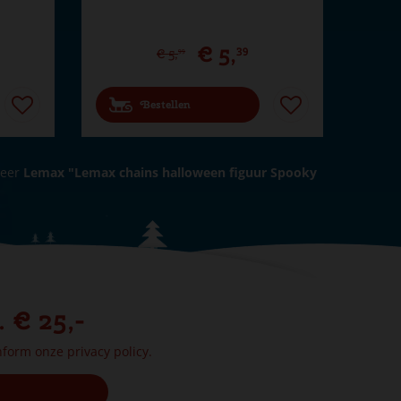
€
5
,
39
€
5
,
99
Bestellen
neer
Lemax "Lemax chains halloween figuur Spooky
. € 25,-
onform onze
privacy policy.