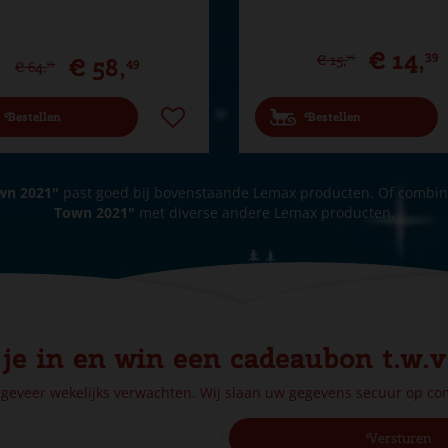
€
14
,
39
€
58
,
€
15
,
99
49
€
64
,
99
Bestellen
Bestellen
wn 2021"
past goed bij bovenstaande Lemax producten. Of combi
Town 2021"
met diverse andere Lemax producten.
 je in en win een cadeaubon t.w.v
ngeveer wekelijks verwachten. Wij slaan uw gegevens secuur op c