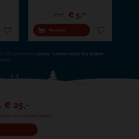
€
5
,
39
€
5
,
99
Bestellen
en. Of combineer
Lemax "Lemax scary toy maker
cten.
. € 25,-
onform onze
privacy policy.