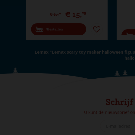
€
15
,
29
€
16
,
99
Bestellen
Lemax "Lemax scary toy maker halloween figu
hall
Schrijf
U kunt de nieuwsbrief o