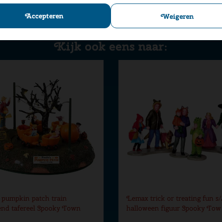
Accepteren
Weigeren
Kijk ook eens naar:
pumpkin patch train
Lemax trick or treating fun s/
nd tafereel Spooky Town
halloween figuur Spooky To