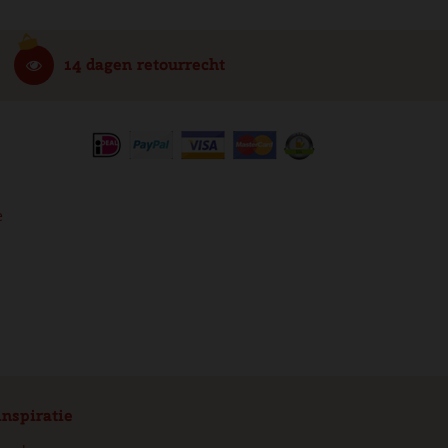
14 dagen retourrecht
e
inspiratie