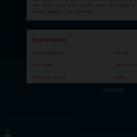
een leuke sfeer in je Spooky Town. Dit artikel i
Lemax Spooky Town collectie.
Specificaties
Artikelnummer
691289
EAN code
728162029
EAN leverancier
02954
Lees meer
Merk
Lemax
Dorpsnaam
Spooky To
Locatie
ST-P13-AB
Soort
Mens & die