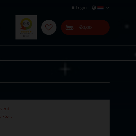
Login
€0,00
verd.
 75,- .