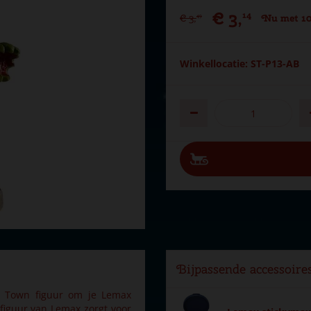
€
3
,
14
€
3
,
Nu met 10
49
Winkellocatie: ST-P13-AB
Bijpassende accessoire
y Town figuur om je Lemax
figuur van Lemax zorgt voor