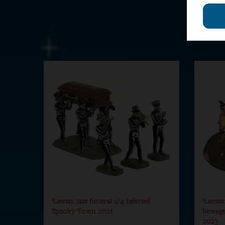
Lemax jazz funeral s/4 tafereel
Lemax 
Spooky Town 2021
bewege
2023