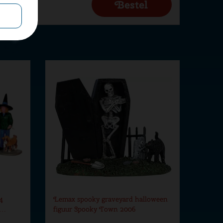
4
Lemax spooky graveyard halloween
w…
figuur Spooky Town 2006