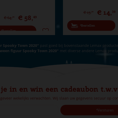
€
14
,
39
€
15
,
99
€
58
,
49
€
64
,
99
Bestellen
Bestellen
ur Spooky Town 2020"
past goed bij bovenstaande Lemax product
oween figuur Spooky Town 2020"
met diverse andere Lemax produ
 je in en win een cadeaubon t.w.v
ngeveer wekelijks verwachten. Wij slaan uw gegevens secuur op c