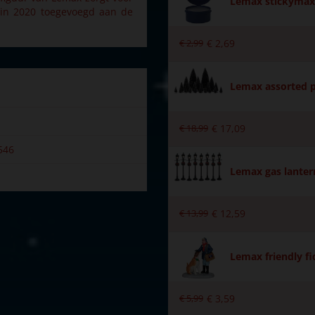
Lemax stickymax 
s in 2020 toegevoegd aan de
€
2
,
99
€
2
,
69
Lemax assorted p
€
18
,
99
€
17
,
09
546
Lemax gas lantern
€
13
,
99
€
12
,
59
wn
Lemax friendly fi
r
€
5
,
99
€
3
,
59