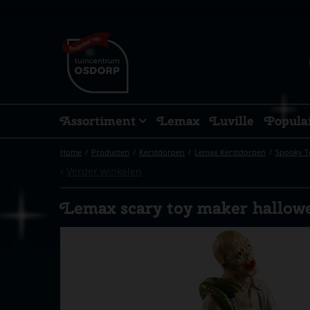
Ga
naar
content
Assortiment
Lemax
Luville
Popula
Home
Producten
Kerstdorpen
Lemax Kerstdorpen
Spooky 
Verder winkelen
Lemax scary toy maker hallow