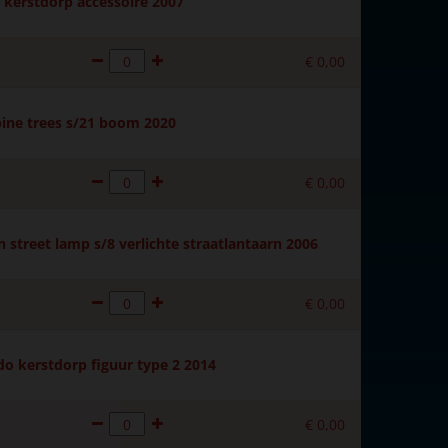
kerstdorp accessoire 2007
€
0
,
00
ine trees s/21 boom 2020
€
0
,
00
 street lamp s/8 verlichte straatlantaarn 2006
€
0
,
00
do kerstdorp figuur type 2 2014
€
0
,
00