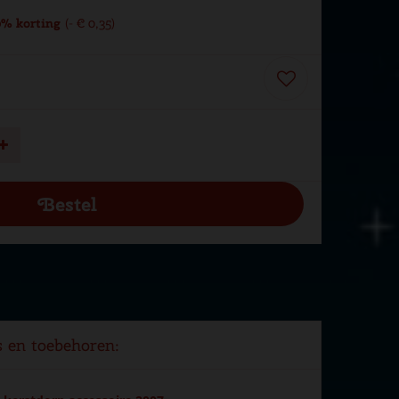
% korting
-
€
0
,
35
s en toebehoren: