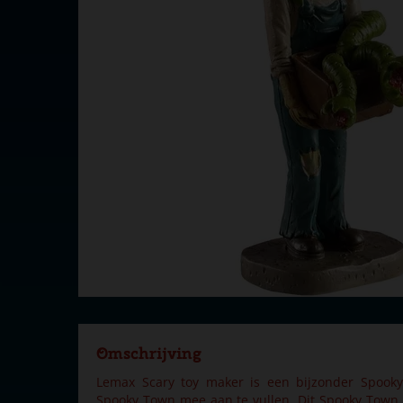
Omschrijving
Lemax Scary toy maker is een bijzonder Spook
Spooky Town mee aan te vullen. Dit Spooky Town 