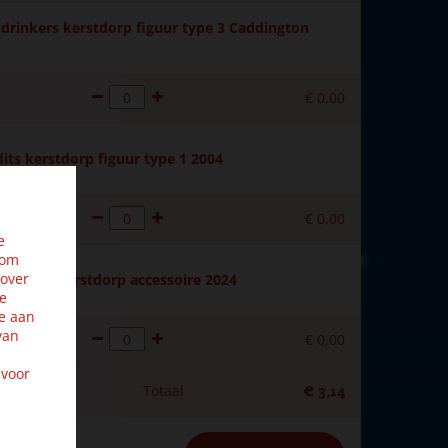
drinkers kerstdorp figuur type 3 Caddington
€
0
,
00
its kerstdorp figuur type 1 2004
€
0
,
00
e
 om
 over
 planter kerstdorp accessoire 2024
ze
e aan
van
€
0
,
00
 voor
Totaal
€
3
,
14