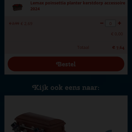
Lemax poinsettia planter kerstdorp accessoire
2024
€
2
,
99
€
2
,
69
€
0
,
00
Totaal
€
7
,
64
Kijk ook eens naar: