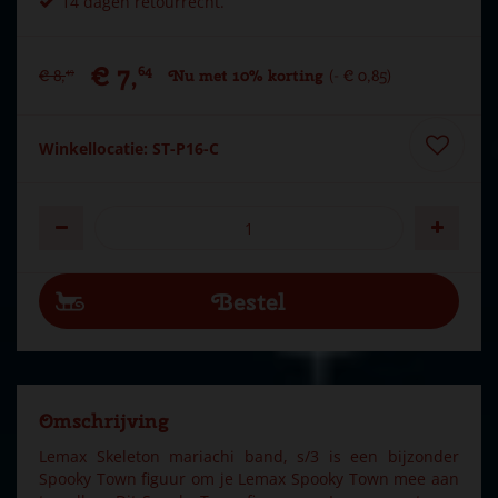
14 dagen retourrecht.
€
7
,
64
€
8
,
Nu met 10% korting
-
€
0
,
85
49
Winkellocatie: ST-P16-C
Omschrijving
Lemax Skeleton mariachi band, s/3 is een bijzonder
Spooky Town figuur om je Lemax Spooky Town mee aan