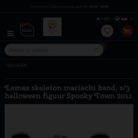
G
Tuincentrum Osdorp vandaag open van
09:30
-
18:00
a
n
Login
a
a
r
c
o
n
t
e
Mens & Dier
n
t
Lemax skeleton mariachi band, s/3
halloween figuur Spooky Town 2011