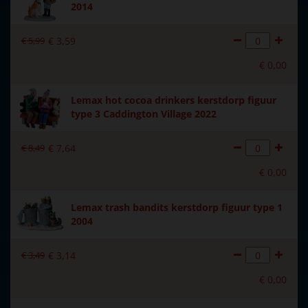
2014
€
5
,
99
€
3
,
59
€
0
,
00
Lemax hot cocoa drinkers kerstdorp figuur
type 3 Caddington Village 2022
€
8
,
49
€
7
,
64
€
0
,
00
Lemax trash bandits kerstdorp figuur type 1
2004
€
3
,
49
€
3
,
14
€
0
,
00