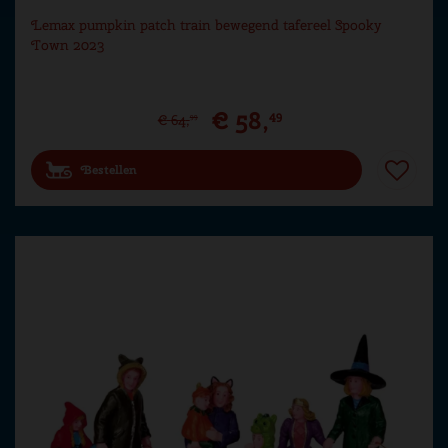
Lemax pumpkin patch train bewegend tafereel Spooky
Town 2023
€
58
,
49
€
64
,
99
Bestellen