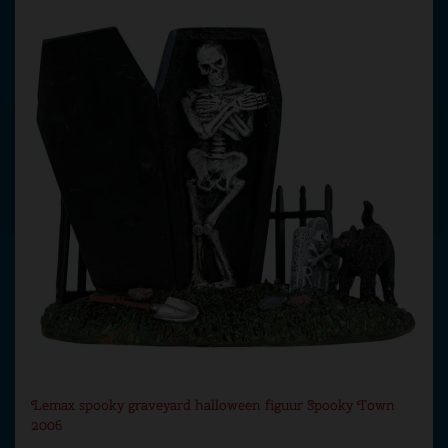
Lemax spooky graveyard halloween figuur Spooky Town
2006