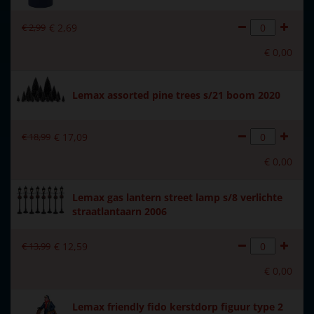
Introductiejaar
2011
€
2
,
99
€
2
,
69
Met verlichting
Nee
€
0
,
00
Met beweging
Nee
Met muziek
Nee
Lemax assorted pine trees s/21 boom 2020
Materiaal
Polystone
€
18
,
99
€
17
,
09
Formaat
(B x D x H) 15x2,5x7,8 cm
€
0
,
00
Hoogte in cm
7.8
Lemax gas lantern street lamp s/8 verlichte
straatlantaarn 2006
€
13
,
99
€
12
,
59
€
0
,
00
Lemax friendly fido kerstdorp figuur type 2