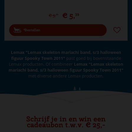
€
5
,
39
€
5
,
99
Bestellen
Lemax "Lemax skeleton mariachi band, s/3 halloween
figuur Spooky Town 2011"
past goed bij bovenstaande
Lemax producten. Of combineer
Lemax "Lemax skeleton
mariachi band, s/3 halloween figuur Spooky Town 2011"
met diverse andere Lemax producten.
Schrijf je in en win een
cadeaubon t.w.v. € 25,-