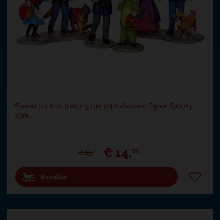
Lemax trick or treating fun s/4 halloween figuur Spooky
Tow…
€
14
,
39
€
15
,
99
Bestellen