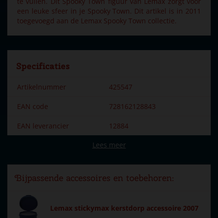
te vullen. Dit Spooky Town figuur van Lemax zorgt voor
een leuke sfeer in je Spooky Town. Dit artikel is in 2011
toegevoegd aan de Lemax Spooky Town collectie.
Specificaties
Artikelnummer
425547
EAN code
728162128843
EAN leverancier
12884
Lees meer
Merk
Lemax
Dorpsnaam
Spooky Town
Bijpassende accessoires en toebehoren:
Locatie
ST-P16-C
Soort
Mens & dier
Lemax stickymax kerstdorp accessoire 2007