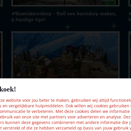
#Howtokerstdorp - Zelf een kerstdorp maken,
#
9 handige tips!
k
koek!
e website voor jou beter te maken, gebruiken wij altijd functionel
je
#Howtokerstdorp – Landschap en ondergrond
#
s en vergelijkbare hulpmiddelen. Ook willen wij cookies gebruiken
ommunicatie te verbeteren. Met deze cookies delen we informatie
maken voor je kerstdorp
k
ebruik van onze site met partners voor adverteren en analyse. De
rs kunnen deze gegevens combineren met andere informatie die j
t verstrekt of die ze hebben verzameld op basis van jouw gebruik 