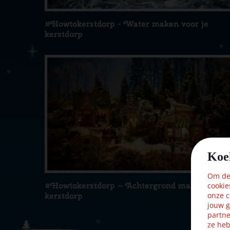
#Howtokerstdorp - Water maken voor je
kerstdorp
Koe
Om dez
#Howtokerstdorp – Achtergrond maken voor 
cookie
kerstdorp
onze c
jouw g
partne
ze heb