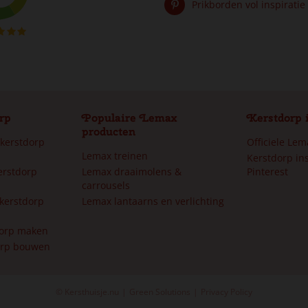
Prikborden vol inspiratie
rp
Populaire Lemax
Kerstdorp 
producten
 kerstdorp
Officiele Le
Lemax treinen
Kerstdorp ins
erstdorp
Lemax draaimolens &
Pinterest
carrousels
kerstdorp
Lemax lantaarns en verlichting
dorp maken
orp bouwen
© Kersthuisje.nu
Green Solutions
Privacy Policy