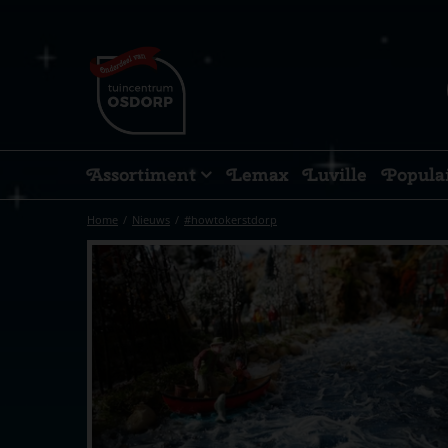
Ga
naar
content
Assortiment
Lemax
Luville
Popula
Home
Nieuws
#howtokerstdorp