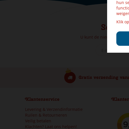
hun se
functi
weiger
Klik o
Schrijf
U kunt de nieuwsbrief o
Gratis verzending van
Klantenservice
Klanter
Levering & Verzendinformatie
Ruilen & Retourneren
Veilig betalen
Klachten? Laat ons helpen!