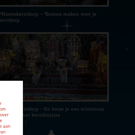
Howtokerstdorp – Bomen maken voor je
erstdorp
e
Howtokerstdorp - Zo bouw je een miniatuur
 om
 over
erstdorp met kersthuisjes
ze
e aan
van