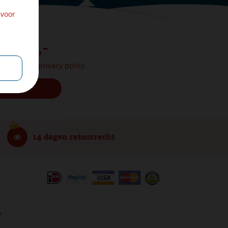
 voor
. € 25,-
onform onze
privacy policy.
14 dagen retourrecht
e