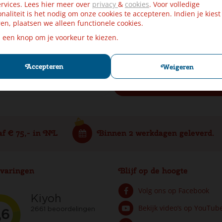
rvices. Lees hier meer over
privacy
&
cookies
. Voor volledige
onaliteit is het nodig om onze cookies te accepteren. Indien je kiest
en, plaatsen we alleen functionele cookies.
p een knop om je voorkeur te kiezen.
 je in en win een cadeaubon t.w.v
ngeveer wekelijks verwachten. Wij slaan uw gegevens secuur op c
Accepteren
Weigeren
af € 75,- in NL
Binnen 2 werkdagen geleverd.
varingen
Blijf op de hoogte
Volg ons op Facebook
Bekijk video’s op YouTub