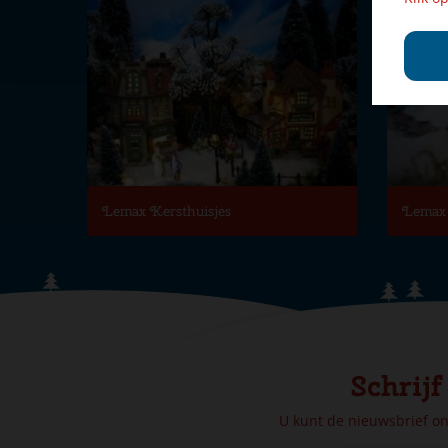
Lemax Kersthuisjes
Lemax 
Schrijf
U kunt de nieuwsbrief o