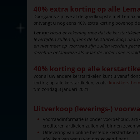
40% extra korting op alle Lema
Doorgaans zijn we al de goedkoopste met Lemax art
ontvangt u nog eens 40% extra korting bovenop de 
Let op:
Houd er rekening mee dat de kerstartikelen
levertijden zullen tijdens de kerstuitverkoop daa
en niet meer op voorraad zijn zullen worden gecre
dezelfde betaalwijze als waar de order mee is vol
40% korting op alle kerstartik
Voor al uw andere kerstartikelen kunt u vanaf do
korting op alle kerstartikelen, zoals:
kunstkerstbo
t/m zondag 3 januari 2021.
Uitverkoop (leverings-) voorw
Voorraadinformatie is onder voorbehoud, arti
crediteren artikelen zullen wij binnen zeven 
Uitlevering van online bestelde kerstartikele
afwijken van wat u van ons gewend bent.