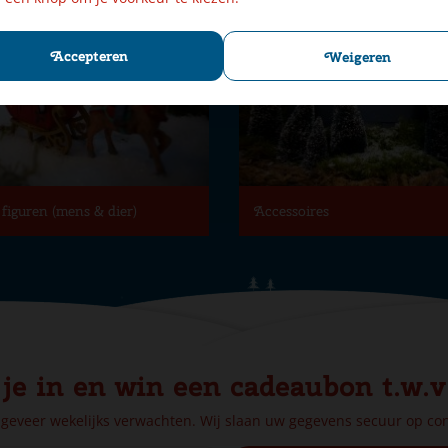
Accepteren
Weigeren
figuren (mens & dier)
Accessoires
 je in en win een cadeaubon t.w.v
ngeveer wekelijks verwachten. Wij slaan uw gegevens secuur op c