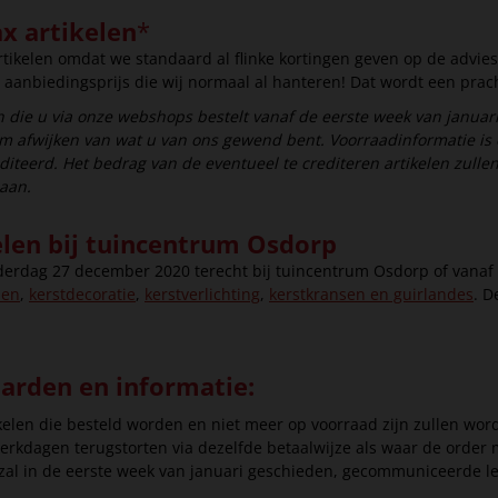
x artikelen
*
ikelen omdat we standaard al flinke kortingen geven op de advies
aanbiedingsprijs die wij normaal al hanteren! Dat wordt een prach
 die u via onze webshops bestelt vanaf de eerste week van januar
rom afwijken van wat u van ons gewend bent. Voorraadinformatie is
diteerd. Het bedrag van de eventueel te crediteren artikelen zulle
daan.
elen bij tuincentrum Osdorp
nderdag 27 december 2020 terecht bij tuincentrum Osdorp of vana
men
,
kerstdecoratie
,
kerstverlichting
,
kerstkransen en guirlandes
. D
aarden en informatie:
kelen die besteld worden en niet meer op voorraad zijn zullen wor
werkdagen terugstorten via dezelfde betaalwijze als waar de order 
n zal in de eerste week van januari geschieden, gecommuniceerde le