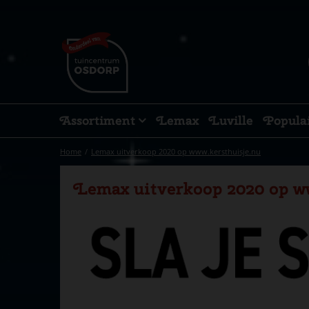
Ga
naar
content
Assortiment
Lemax
Luville
Popula
Home
Lemax uitverkoop 2020 op www.kersthuisje.nu
Lemax uitverkoop 2020 op w