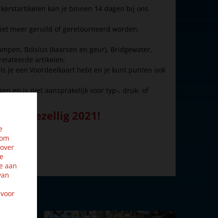
kerstartikelen kan je binnen 14 dagen bij ons
n niet meer geruild of geretourneerd worden.
lampen, Bolsius (kaarsen en geur), Bridgewater,
relateerde artikelen.
ls je een Voordeelkaart hebt en je kunt punten ook
n en is niet aansprakelijk voor typ-, druk- of
n en gezellig 2021!
e
 om
 over
ze
e aan
van
 voor