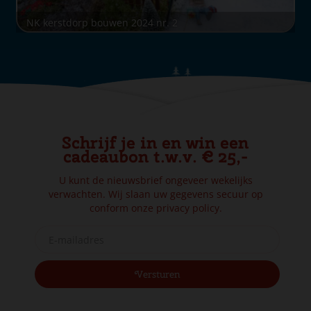
NK kerstdorp bouwen 2024 nr. 2
Schrijf je in en win een
cadeaubon t.w.v. € 25,-
U kunt de nieuwsbrief ongeveer wekelijks
verwachten. Wij slaan uw gegevens secuur op
conform onze
privacy policy.