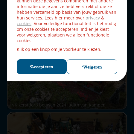
kunnen deze gegevens combineren met andere
informatie die je aan ze hebt verstrekt of die ze
hebben verzameld op basis van jouw gebruik van
hun services. Lees hier meer over
privacy
&
NK kerstdorp bouwen 2024 Judith van Kampen
cookies
. Voor volledige functionaliteit is het nodig
om onze cookies te accepteren. Indien je kiest
voor weigeren, plaatsen we alleen functionele
cookies.
Klik op een knop om je voorkeur te kiezen.
Accepteren
Weigeren
NK kerstdorp bouwen 2024 Judith van Kampen