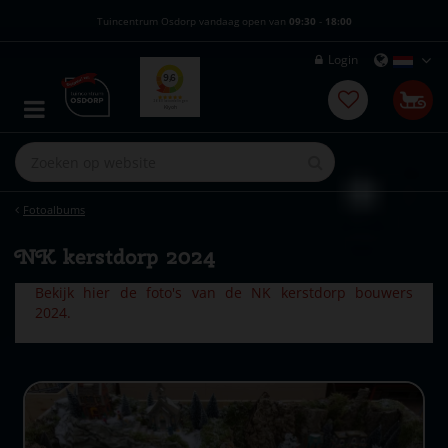
G
Tuincentrum Osdorp vandaag open van
09:30
-
18:00
a
n
Login
a
a
r
c
o
n
t
e
Fotoalbums
n
t
NK kerstdorp 2024
Bekijk hier de foto's van de NK kerstdorp bouwers
2024.