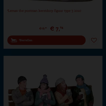
Lemax the postman kerstdorp figuur type 3 2010
€
7
,
64
€
8
,
49
Bestellen