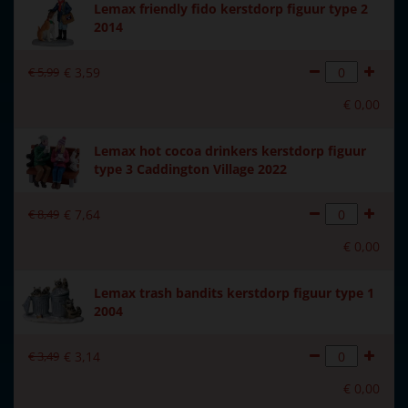
Lemax friendly fido kerstdorp figuur type 2
2014
€
5
,
99
€
3
,
59
€
0
,
00
Lemax hot cocoa drinkers kerstdorp figuur
type 3 Caddington Village 2022
€
8
,
49
€
7
,
64
€
0
,
00
Lemax trash bandits kerstdorp figuur type 1
2004
€
3
,
49
€
3
,
14
€
0
,
00