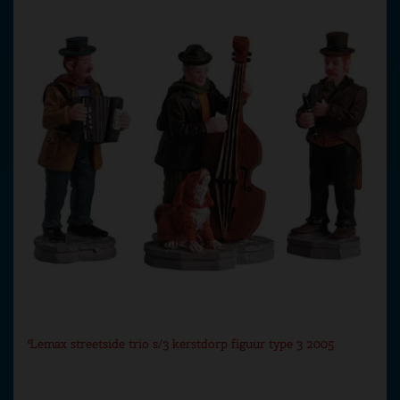
Lemax streetside trio s/3 kerstdorp figuur type 3 2005