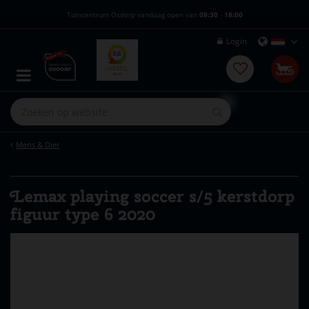
G
Tuincentrum Osdorp vandaag open van
09:30
-
18:00
a
n
Login
a
a
r
c
o
n
t
e
Mens & Dier
n
t
Lemax playing soccer s/5 kerstdorp
figuur type 6 2020