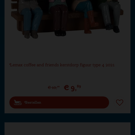
Lemax coffee and friends kerstdorp figuur type 4 2021
€
9
,
89
€
10
,
99
Bestellen