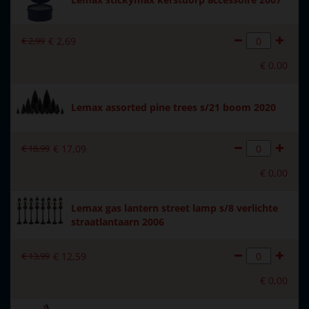
Introductiejaar
2020
€
2
,
99
€
2
,
69
Met verlichting
Nee
€
0
,
00
Met beweging
Nee
Met muziek
Nee
Lemax assorted pine trees s/21 boom 2020
Materiaal
Polystone
€
18
,
99
€
17
,
09
Formaat
(B x D x H) 20,7x4,8x7,5 cm
€
0
,
00
Hoogte in cm
7.5
Lemax gas lantern street lamp s/8 verlichte
straatlantaarn 2006
€
13
,
99
€
12
,
59
€
0
,
00