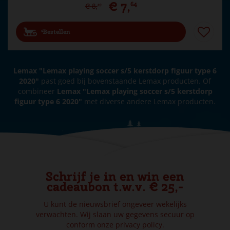
€
7
,
64
€
8
,
49
Bestellen
Lemax "Lemax playing soccer s/5 kerstdorp figuur type 6
2020"
past goed bij bovenstaande Lemax producten. Of
combineer
Lemax "Lemax playing soccer s/5 kerstdorp
figuur type 6 2020"
met diverse andere Lemax producten.
Schrijf je in en win een
cadeaubon t.w.v. € 25,-
U kunt de nieuwsbrief ongeveer wekelijks
verwachten. Wij slaan uw gegevens secuur op
conform onze
privacy policy.