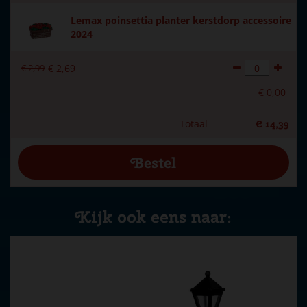
Lemax poinsettia planter kerstdorp accessoire
2024
€
2
,
99
€
2
,
69
€
0
,
00
Totaal
€
14
,
39
Kijk ook eens naar: