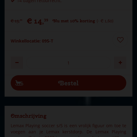
14 dagen retourrecht.
€
14
,
39
€
15
,
Nu met 10% korting
-
€
1
,
60
99
Winkellocatie: 095-T
Omschrijving
Lemax Playing soccer s/5 is een vrolijk figuur om toe te
voegen aan je Lemax kerstdorp. De Lemax Playing