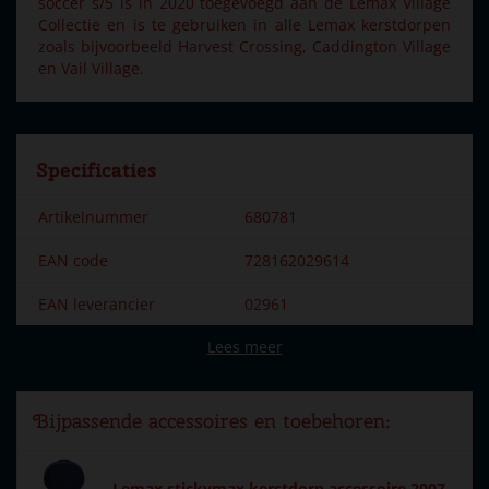
soccer s/5 is in 2020 toegevoegd aan de Lemax Village
Collectie en is te gebruiken in alle Lemax kerstdorpen
zoals bijvoorbeeld Harvest Crossing, Caddington Village
en Vail Village.
Specificaties
Artikelnummer
680781
EAN code
728162029614
EAN leverancier
02961
Lees meer
Merk
Lemax
Dorpsnaam
General
Bijpassende accessoires en toebehoren:
Locatie
095-T
Soort
Mens & dier
Lemax stickymax kerstdorp accessoire 2007