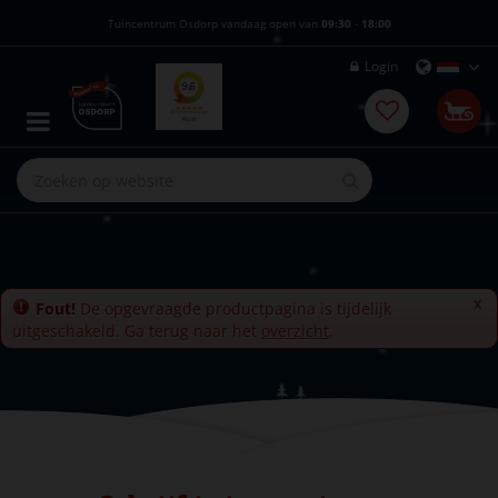
G
Tuincentrum Osdorp vandaag open van
09:30
-
18:00
a
n
Login
a
a
r
c
o
n
t
e
n
t
x
Fout!
De opgevraagde productpagina is tijdelijk
uitgeschakeld. Ga terug naar het
overzicht
.