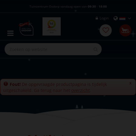
G
Tuincentrum Osdorp vandaag open van
09:30
-
18:00
a
n
Login
a
a
r
c
o
n
t
e
n
t
x
Fout!
De opgevraagde productpagina is tijdelijk
uitgeschakeld. Ga terug naar het
overzicht
.