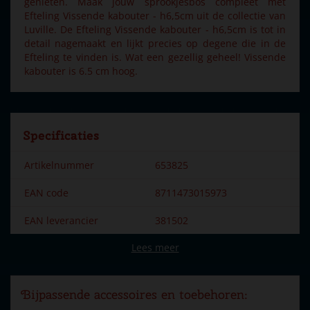
genieten. Maak jouw sprookjesbos compleet met
Efteling Vissende kabouter - h6,5cm uit de collectie van
Luville. De Efteling Vissende kabouter - h6,5cm is tot in
detail nagemaakt en lijkt precies op degene die in de
Efteling te vinden is. Wat een gezellig geheel! Vissende
kabouter is 6.5 cm hoog.
Specificaties
Artikelnummer
653825
EAN code
8711473015973
EAN leverancier
381502
Lees meer
Merk
Efteling
Dorpsnaam
Efteling
Bijpassende accessoires en toebehoren:
Locatie
EF-22-G