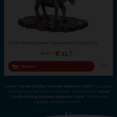
Luville Efteling Bremer stadsmuzikanten 7.5x6x10 cm
€
11
,
69
€
12
,
99
Bestellen
Lemax "Luville Efteling Vissende kabouter 6,5cm"
past goed
bij bovenstaande Lemax producten. Of combineer
Lemax
"Luville Efteling Vissende kabouter 6,5cm"
met diverse
andere Lemax producten.