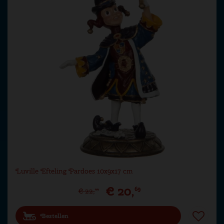
Luville Efteling Pardoes 10x9x17 cm
€
20
,
69
€
22
,
99
Bestellen