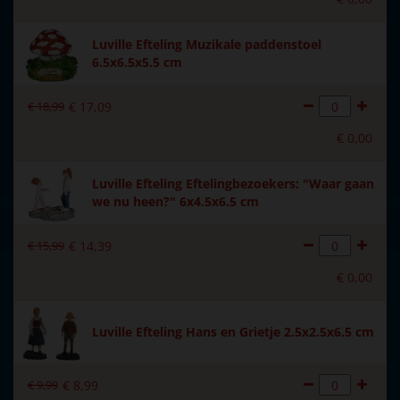
Luville Efteling Muzikale paddenstoel
6.5x6.5x5.5 cm
€
18
,
99
€
17
,
09
€
0
,
00
Luville Efteling Eftelingbezoekers: "Waar gaan
we nu heen?" 6x4.5x6.5 cm
€
15
,
99
€
14
,
39
€
0
,
00
Luville Efteling Hans en Grietje 2.5x2.5x6.5 cm
€
9
,
99
€
8
,
99