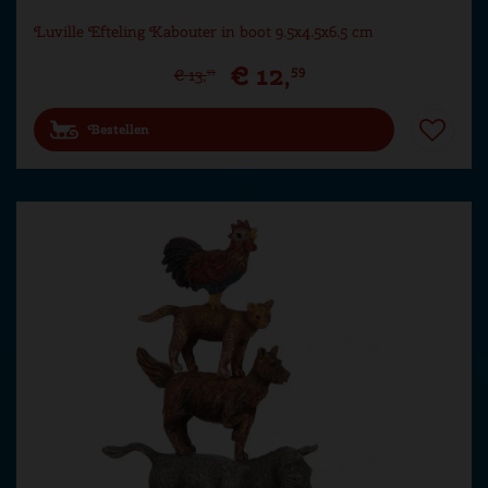
Luville Efteling Kabouter in boot 9.5x4.5x6.5 cm
€
12
,
59
€
13
,
99
Bestellen