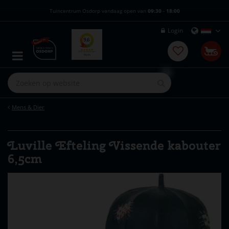
G
Tuincentrum Osdorp vandaag open van
09:30
-
18:00
a
n
Login
a
a
r
c
o
n
t
e
Mens & Dier
n
t
Luville Efteling Vissende kabouter
6,5cm