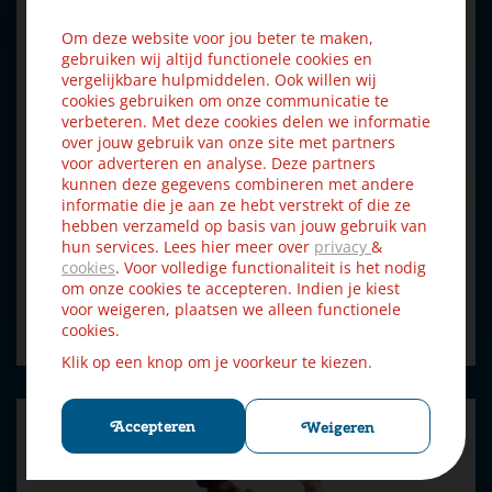
Om deze website voor jou beter te maken,
gebruiken wij altijd functionele cookies en
vergelijkbare hulpmiddelen. Ook willen wij
cookies gebruiken om onze communicatie te
verbeteren. Met deze cookies delen we informatie
over jouw gebruik van onze site met partners
voor adverteren en analyse. Deze partners
kunnen deze gegevens combineren met andere
informatie die je aan ze hebt verstrekt of die ze
hebben verzameld op basis van jouw gebruik van
Luville Efteling Meisje met zwavelstokjes 10x6.5x7 cm
hun services. Lees hier meer over
privacy
&
€
17
,
cookies
. Voor volledige functionaliteit is het nodig
99
€
19
,
99
om onze cookies te accepteren. Indien je kiest
voor weigeren, plaatsen we alleen functionele
Bestellen
cookies.
Klik op een knop om je voorkeur te kiezen.
Accepteren
Weigeren