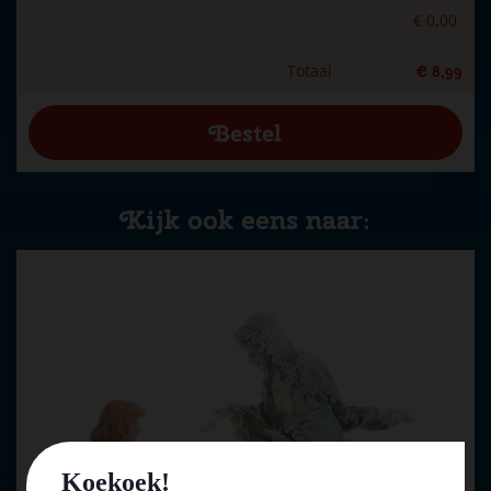
€
0
,
00
Totaal
€
8
,
99
Kijk ook eens naar:
Koekoek!