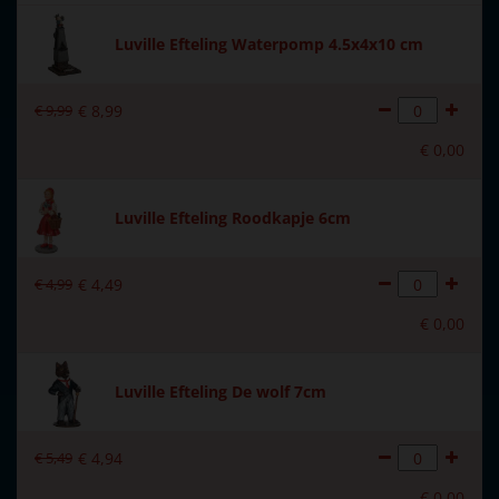
Soort
Mens & dier
Luville Efteling Waterpomp 4.5x4x10 cm
Introductiejaar
2010
€
9
,
99
€
8
,
99
Met verlichting
Nee
€
0
,
00
Met beweging
Nee
Met muziek
Nee
Luville Efteling Roodkapje 6cm
Materiaal
Polystone
€
4
,
99
€
4
,
49
Formaat
(L x B x H) 6.5x0x6.5 cm
€
0
,
00
Hoogte in cm
6.5
Luville Efteling De wolf 7cm
€
5
,
49
€
4
,
94
€
0
,
00