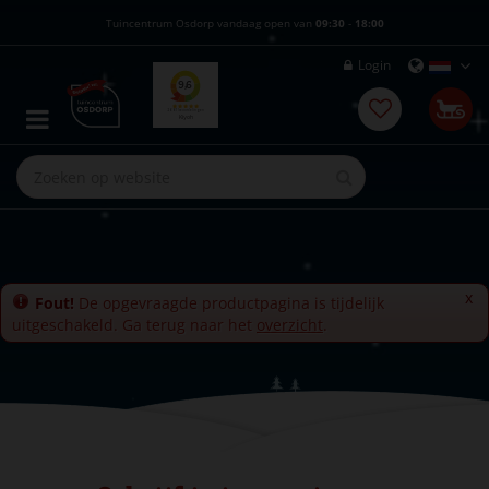
G
Tuincentrum Osdorp vandaag open van
09:30
-
18:00
a
n
Login
a
a
r
c
o
n
t
e
n
t
x
Fout!
De opgevraagde productpagina is tijdelijk
uitgeschakeld. Ga terug naar het
overzicht
.