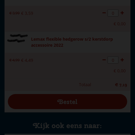
€
3
,
99
€
3
,
59
€
0
,
00
Lemax flexible hedgerow s/2 kerstdorp
accessoire 2022
€
4
,
99
€
4
,
49
€
0
,
00
Totaal
€
7
,
19
Kijk ook eens naar: