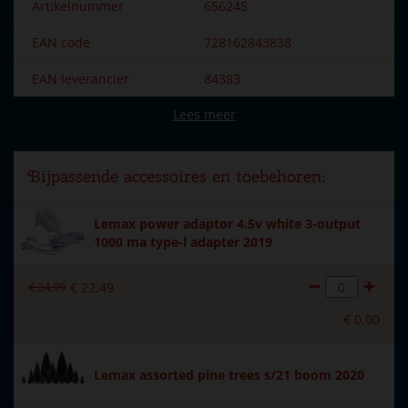
Artikelnummer
656245
EAN code
728162843838
EAN leverancier
84383
Lees meer
Merk
Lemax
Dorpsnaam
General
Bijpassende accessoires en toebehoren:
Locatie
098-B
Lemax power adaptor 4.5v white 3-output
Soort
Accessoires
1000 ma type-l adapter 2019
Introductiejaar
2018
€
24
,
99
€
22
,
49
Met verlichting
Ja
€
0
,
00
Met beweging
Nee
Met muziek
Nee
Lemax assorted pine trees s/21 boom 2020
Voeding
batterijen 3xAA (excl.)