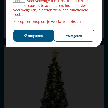
cookies
. Voor volledige functionaliteit is het nodig
om onze cookies te accepteren. Indien je kiest
voor weigeren, plaatsen we alleen functionele
cookies.
€
12
,
59
€
13
,
99
Klik op een knop om je voorkeur te kiezen.
Bestellen
Accepteren
Weigeren