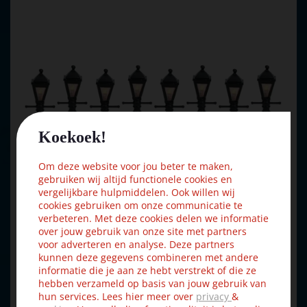
Koekoek!
Om deze website voor jou beter te maken,
gebruiken wij altijd functionele cookies en
vergelijkbare hulpmiddelen. Ook willen wij
cookies gebruiken om onze communicatie te
verbeteren. Met deze cookies delen we informatie
over jouw gebruik van onze site met partners
voor adverteren en analyse. Deze partners
kunnen deze gegevens combineren met andere
informatie die je aan ze hebt verstrekt of die ze
hebben verzameld op basis van jouw gebruik van
Lemax gas lantern street lamp s/8 verlichte straatlantaarn
hun services. Lees hier meer over
privacy
&
…