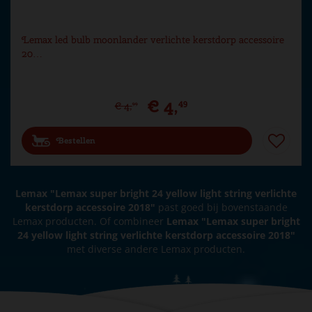
Lemax led bulb moonlander verlichte kerstdorp accessoire
20…
€
4
,
49
€
4
,
99
Bestellen
Lemax "Lemax super bright 24 yellow light string verlichte
kerstdorp accessoire 2018"
past goed bij bovenstaande
Lemax producten. Of combineer
Lemax "Lemax super bright
24 yellow light string verlichte kerstdorp accessoire 2018"
met diverse andere Lemax producten.