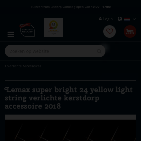
G
Tuincentrum Osdorp vandaag open van
10:00
-
17:00
a
n
Login
a
a
r
c
o
n
t
e
Verlichte Accessoires
n
t
Lemax super bright 24 yellow light
string verlichte kerstdorp
accessoire 2018