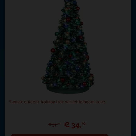
Lemax outdoor holiday tree verlichte boom 2022
€
34
,
19
€
37
,
99