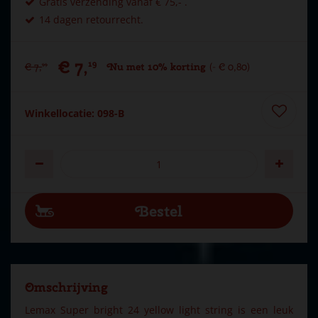
Gratis verzending vanaf € 75,- .
14 dagen retourrecht.
€
7
,
19
€
7
,
Nu met 10% korting
-
€
0
,
80
99
Winkellocatie: 098-B
Omschrijving
Lemax Super bright 24 yellow light string is een leuk