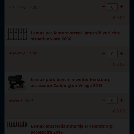
€
18
,
99
€
17
,
09
Materiaal
Kunststof
€
0
,
00
Formaat
(B x D x H) 149x4,6x2 cm
Lemax gas lantern street lamp s/8 verlichte
Hoogte in cm
2
straatlantaarn 2006
Aantal lampjes
24
€
13
,
99
€
12
,
59
€
0
,
00
Lemax park bench in winter kerstdorp
accessoire Caddington Village 2015
€
3
,
99
€
3
,
59
€
0
,
00
Lemax amsterdammertje s/4 kerstdorp
accessoire 2016