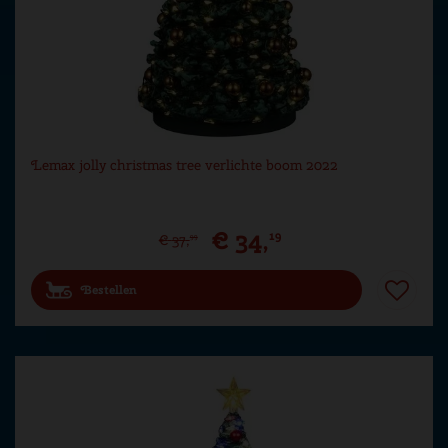
Lemax jolly christmas tree verlichte boom 2022
€
34
,
19
€
37
,
99
Bestellen