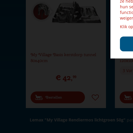
ze heb
hun se
functi
weiger
Klik o
My Village Basis kerstdorp tunnel
My Vil
80x40cm
120x1
3 Var
€
42
,
99
Bestellen
Lemax "My Village Rendiermos lichtgroen 50g"
pas