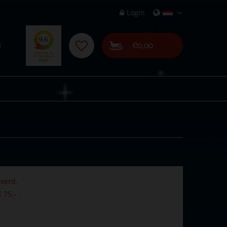
Login
€0,00
verd.
 75,- .