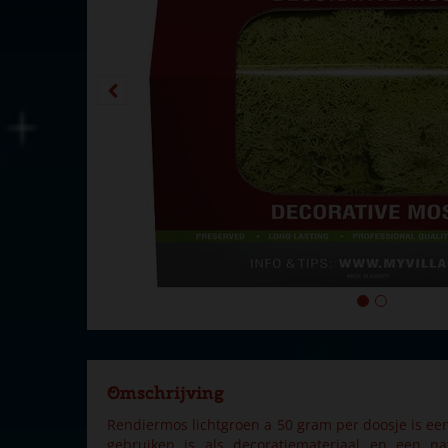
Omschrijving
Rendiermos lichtgroen a 50 gram per doosje is een
gebruiken is als decoratiemateriaal en een nat