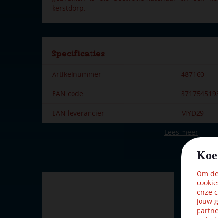
kerstdorp.
Specificaties
Artikelnummer
487160
EAN code
871754519
EAN leverancier
MYD29
Lees meer
Merk
My Village
Hoogte in cm
9.59
Koe
Kleur
Groen
Om dez
cookie
onze c
jouw g
partne