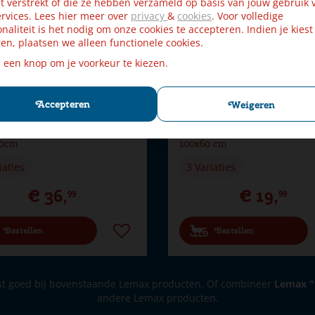
t verstrekt of die ze hebben verzameld op basis van jouw gebruik 
rvices. Lees hier meer over
privacy
&
cookies
. Voor volledige
onaliteit is het nodig om onze cookies te accepteren. Indien je kiest
en, plaatsen we alleen functionele cookies.
p een knop om je voorkeur te kiezen.
Accepteren
Weigeren
lage Vormbare Sheet Rots
My Village vormbare sheet ro
00cm
100x60 cm
iaties
3 Variaties
€
36
,
€
19
,
99
99
Bestellen
Bestellen
t goed bij bovenstaande Lemax producten. Of combineer
Lemax "
andere Lemax producten.