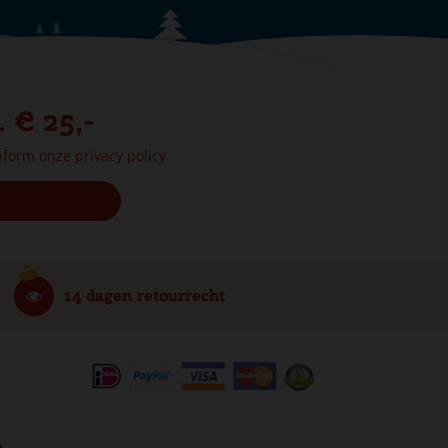
. € 25,-
onform onze
privacy policy.
14 dagen retourrecht
e