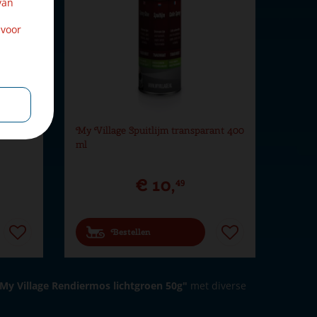
van
 voor
ts
My Village Spuitlijm transparant 400
ml
€
10
,
49
Bestellen
My Village Rendiermos lichtgroen 50g"
met diverse