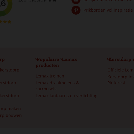
Prikborden vol inspiratie
rp
Populaire Lemax
Kerstdorp 
producten
 kerstdorp
Officiele Le
Lemax treinen
Kerstdorp ins
erstdorp
Lemax draaimolens &
Pinterest
carrousels
kerstdorp
Lemax lantaarns en verlichting
dorp maken
orp bouwen