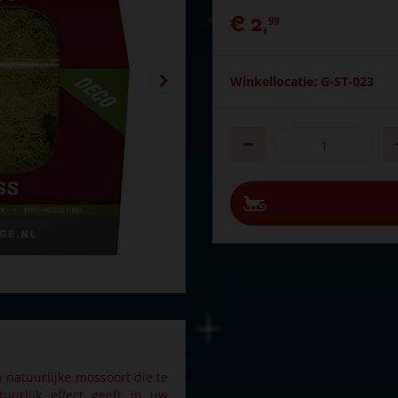
€
2
,
99
Winkellocatie: G-ST-023
 natuurlijke mossoort die te
uurlijk effect geeft in uw