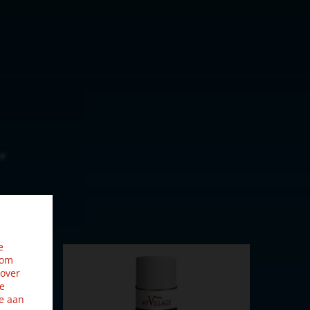
e
 om
 over
ze
e aan