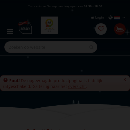
G
Tuincentrum Osdorp vandaag open van
09:30
-
18:00
a
n
Login
a
a
r
c
o
n
t
e
n
t
x
Fout!
De opgevraagde productpagina is tijdelijk
uitgeschakeld. Ga terug naar het
overzicht
.