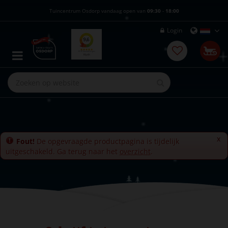
G
Tuincentrum Osdorp vandaag open van
09:30
-
18:00
a
n
Login
a
a
r
c
o
n
t
e
n
t
x
Fout!
De opgevraagde productpagina is tijdelijk
uitgeschakeld. Ga terug naar het
overzicht
.