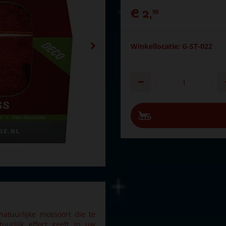
€
2
,
99
Winkellocatie: G-ST-022
atuurlijke mossoort die te
uurlijk effect geeft in uw