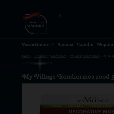
Ga
naar
content
Assortiment
Lemax
Luville
Popula
Home
Producten
Accessoires
My Village Accessoires
My Vill
Verder winkelen
My Village Rendiermos rood 