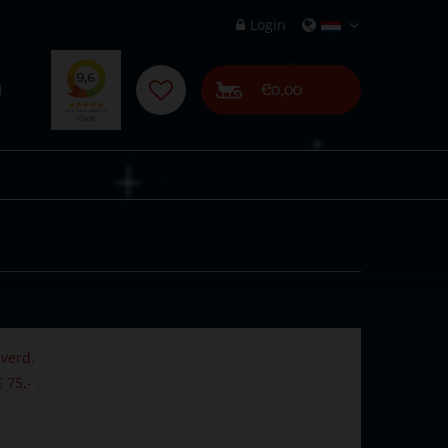
Login
€0,00
verd.
 75,- .