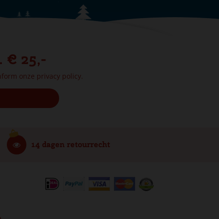
. € 25,-
onform onze
privacy policy.
14 dagen retourrecht
e