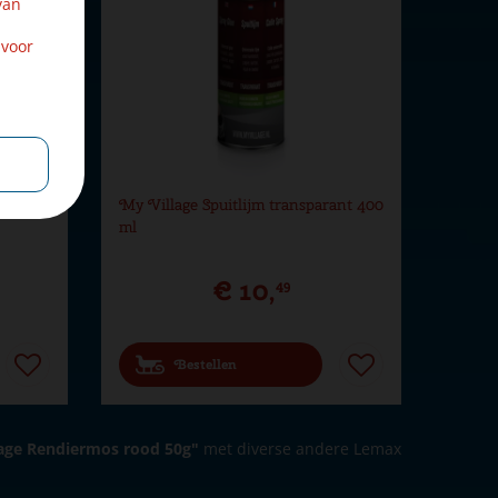
van
 voor
ts
My Village Spuitlijm transparant 400
ml
€
10
,
49
Bestellen
age Rendiermos rood 50g"
met diverse andere Lemax