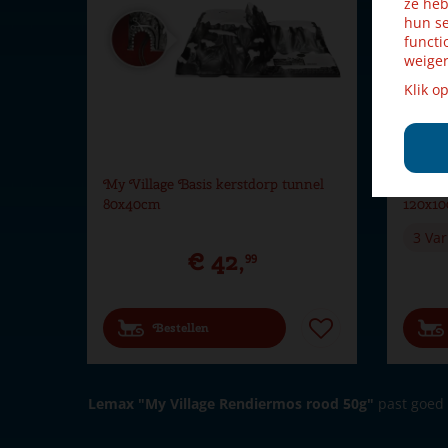
ze heb
hun se
functi
weiger
Klik o
My Village Basis kerstdorp tunnel
My Vil
80x40cm
120x1
3 Var
€
42
,
99
Bestellen
Lemax "My Village Rendiermos rood 50g"
past goed 