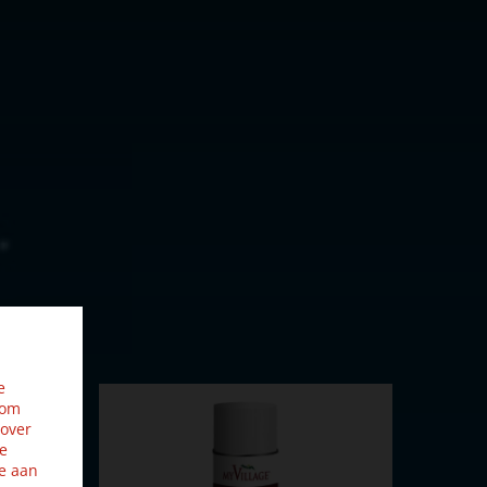
e
 om
 over
ze
e aan