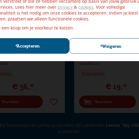
t verstrekt of die ze hebben verzameld op basis van jouw gebruik 
rvices. Lees hier meer over
privacy
&
cookies
. Voor volledige
onaliteit is het nodig om onze cookies te accepteren. Indien je kiest
en, plaatsen we alleen functionele cookies.
p een knop om je voorkeur te kiezen.
Accepteren
Weigeren
lage Vormbare Sheet Rots
My Village vormbare sheet ro
00cm
100x60 cm
iaties
3 Variaties
€
36
,
€
19
,
99
99
Bestellen
Bestellen
bij bovenstaande Lemax producten. Of combineer
Lemax "My Vill
producten.