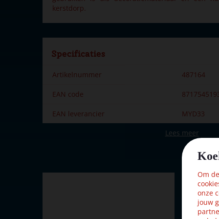
kerstdorp.
Specificaties
Artikelnummer
487164
EAN code
871754519
EAN leverancier
MYD33
Lees meer
Merk
My Village
Hoogte in cm
9.59
Koe
Kleur
Rood
Om dez
cookie
onze c
jouw g
partne