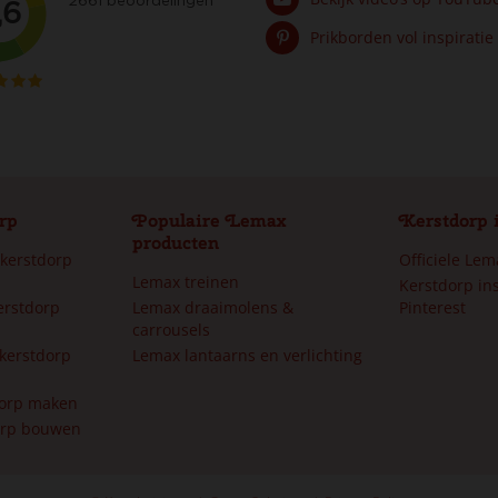
Prikborden vol inspiratie
rp
Populaire Lemax
Kerstdorp 
producten
 kerstdorp
Officiele Le
Lemax treinen
Kerstdorp ins
erstdorp
Lemax draaimolens &
Pinterest
carrousels
kerstdorp
Lemax lantaarns en verlichting
dorp maken
orp bouwen