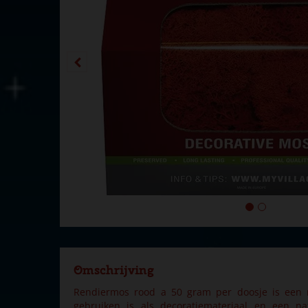
Omschrijving
Rendiermos rood a 50 gram per doosje is een n
gebruiken is als decoratiemateriaal en een nat