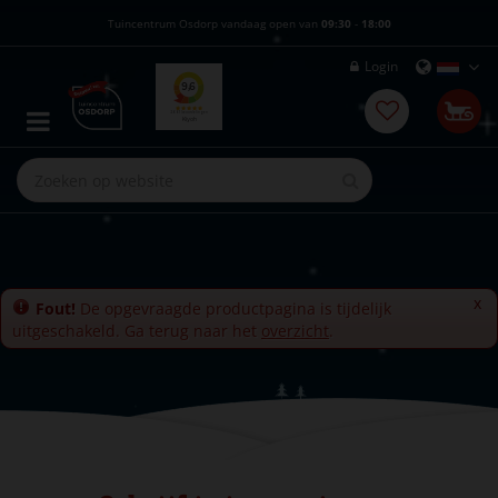
G
Tuincentrum Osdorp vandaag open van
09:30
-
18:00
a
n
Login
a
a
r
c
o
n
t
e
n
t
x
Fout!
De opgevraagde productpagina is tijdelijk
uitgeschakeld. Ga terug naar het
overzicht
.