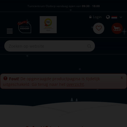
G
Tuincentrum Osdorp vandaag open van
09:30
-
18:00
a
n
Login
a
a
r
c
o
n
t
e
n
t
x
Fout!
De opgevraagde productpagina is tijdelijk
uitgeschakeld. Ga terug naar het
overzicht
.