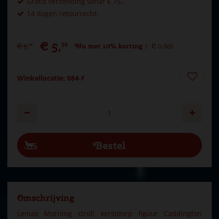
Gratis verzending vanaf € 75,- .
14 dagen retourrecht.
€
5
,
39
€
5
,
Nu met 10% korting
-
€
0
,
60
99
Winkellocatie: 084-F
Omschrijving
Lemax Morning stroll kerstdorp figuur Caddington