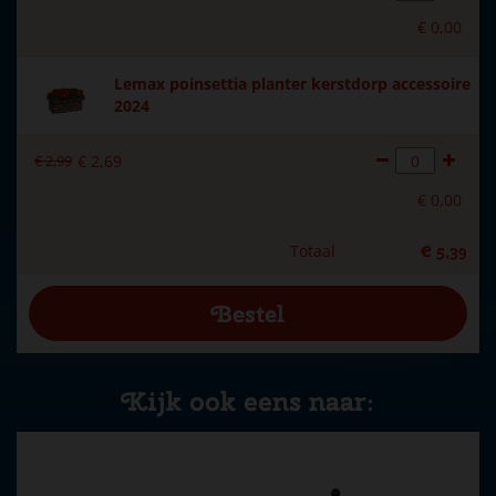
€
0
,
00
Lemax poinsettia planter kerstdorp accessoire
2024
€
2
,
99
€
2
,
69
€
0
,
00
Totaal
€
5
,
39
Kijk ook eens naar: