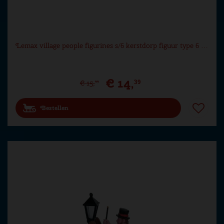
Lemax village people figurines s/6 kerstdorp figuur type 6 …
€
14
,
39
€
15
,
99
Bestellen