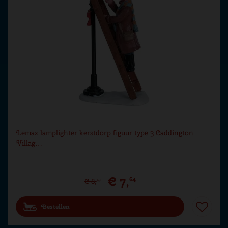
Lemax lamplighter kerstdorp figuur type 3 Caddington
Villag…
€
7
,
64
€
8
,
49
Bestellen