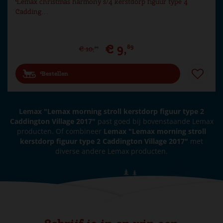
Lemax christmas harmony s/4 kerstdorp figuur type 4
Cadding…
€
9
,
89
€
10
,
99
Bestellen
Lemax "Lemax morning stroll kerstdorp figuur type 2
Caddington Village 2017"
past goed bij bovenstaande Lemax
producten. Of combineer
Lemax "Lemax morning stroll
kerstdorp figuur type 2 Caddington Village 2017"
met
diverse andere Lemax producten.