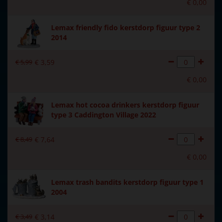
€
0
,
00
Lemax friendly fido kerstdorp figuur type 2
2014
€
5
,
99
€
3
,
59
€
0
,
00
Lemax hot cocoa drinkers kerstdorp figuur
type 3 Caddington Village 2022
€
8
,
49
€
7
,
64
€
0
,
00
Lemax trash bandits kerstdorp figuur type 1
2004
€
3
,
49
€
3
,
14