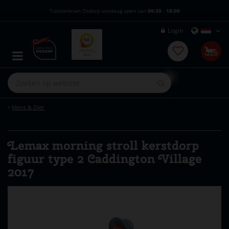
G
Tuincentrum Osdorp vandaag open van
09:30
-
18:00
a
n
Login
a
a
r
c
o
n
t
e
Mens & Dier
n
t
Lemax morning stroll kerstdorp
figuur type 2 Caddington Village
2017