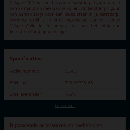
Village 2017 is een bijzonder kerstdorp figuur om je
Lemax minidorp mee aan te vullen. Dit kerstdorp figuur
van Lemax zorgt voor een leuke sfeer in je kerstdorp.
Morning stroll is in 2017 toegevoegd aan de Lemax
Village Collectie en behoort toe aan het miniatuur
kerstdorp Caddington Village.
Specificaties
Artikelnummer
536051
EAN code
728162725165
EAN leverancier
72516
Lees meer
Merk
Lemax
Dorpsnaam
Caddington Village
Bijpassende accessoires en toebehoren:
Locatie
084-F