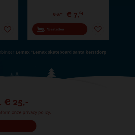
€
7
,
64
€
8
,
49
Bestellen
mbineer
Lemax "Lemax skateboard santa kerstdorp
. € 25,-
onform onze
privacy policy.