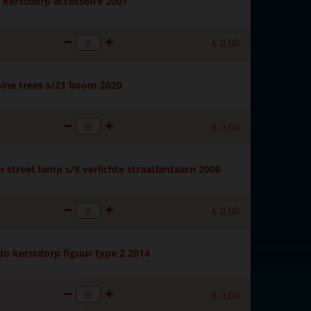
kerstdorp accessoire 2007
€
0
,
00
ine trees s/21 boom 2020
€
0
,
00
 street lamp s/8 verlichte straatlantaarn 2006
€
0
,
00
do kerstdorp figuur type 2 2014
€
0
,
00