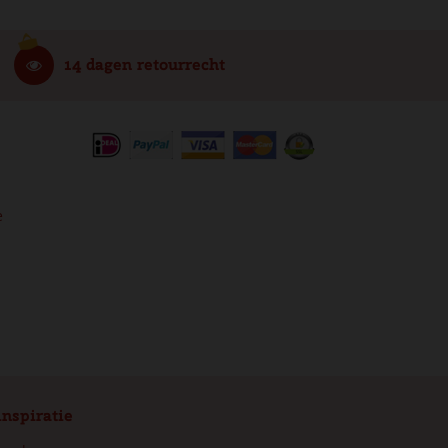
14 dagen retourrecht
e
inspiratie