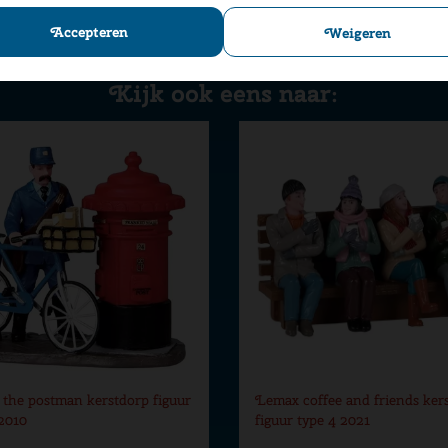
Accepteren
Weigeren
Kijk ook eens naar:
the postman kerstdorp figuur
Lemax coffee and friends ker
 2010
figuur type 4 2021