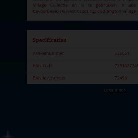
Village Collectie en is te gebruiken in all
bijvoorbeeld Harvest Crossing, Caddington Village e
Specificaties
Artikelnummer
536061
EAN code
728162724
EAN leverancier
72498
Lees meer
Merk
Lemax
Dorpsnaam
General
Locatie
083-Q
Soort
Mens & die