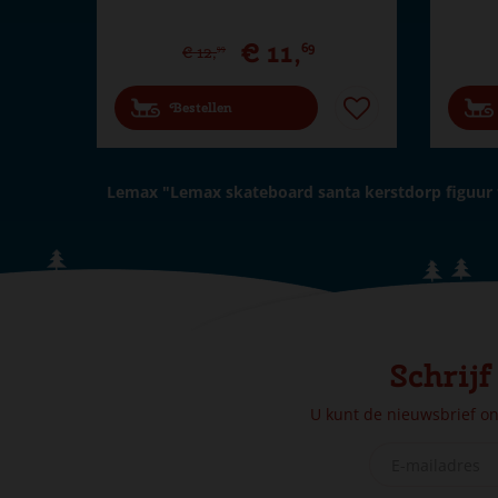
€
11
,
69
€
12
,
99
Bestellen
Lemax "Lemax skateboard santa kerstdorp figuur 
Schrijf
U kunt de nieuwsbrief o