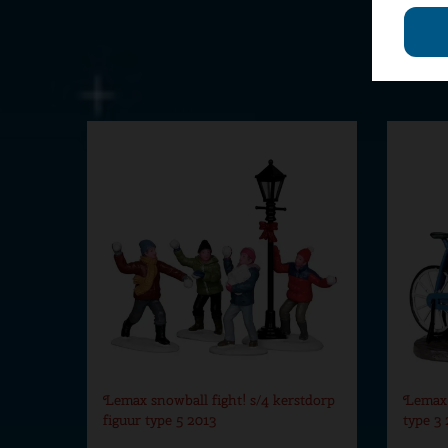
Lemax snowball fight! s/4 kerstdorp
Lemax 
figuur type 5 2013
type 3