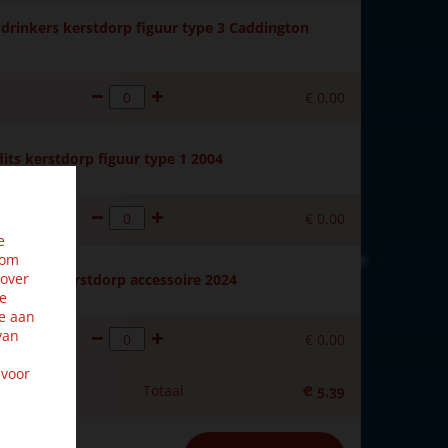
drinkers kerstdorp figuur type 3 Caddington
€
0
,
00
its kerstdorp figuur type 1 2004
€
0
,
00
e
 om
 over
 planter kerstdorp accessoire 2024
ze
e aan
van
€
0
,
00
 voor
Totaal
€
5
,
39