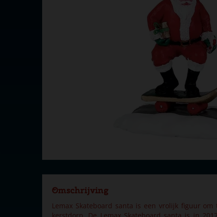
Omschrijving
Lemax Skateboard santa is een vrolijk figuur om
kerstdorp. De Lemax Skateboard santa is in 20