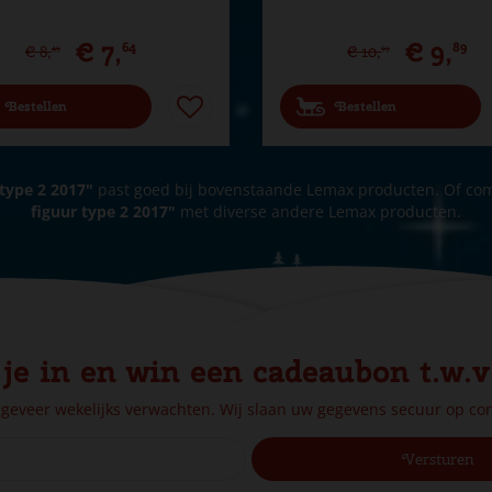
€
7
,
€
9
,
64
89
€
8
,
€
10
,
49
99
Bestellen
Bestellen
type 2 2017"
past goed bij bovenstaande Lemax producten. Of co
figuur type 2 2017"
met diverse andere Lemax producten.
 je in en win een cadeaubon t.w.v
ngeveer wekelijks verwachten. Wij slaan uw gegevens secuur op c