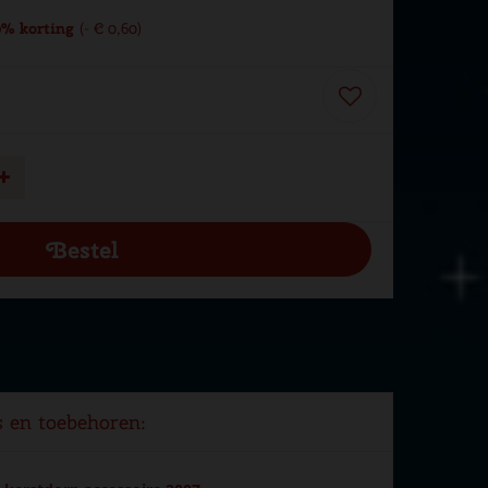
% korting
-
€
0
,
60
s en toebehoren: