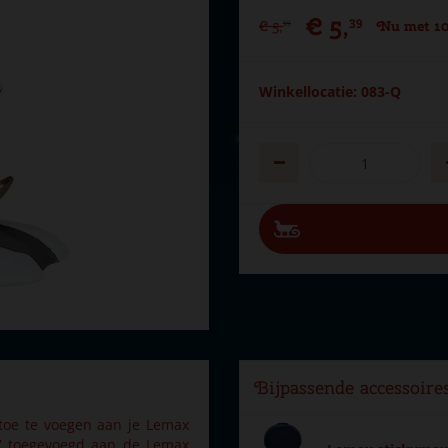
€
5
,
39
€
5
,
Nu met 10
99
Winkellocatie: 083-Q
Bijpassende accessoire
 toe te voegen aan je Lemax
17 toegevoegd aan de Lemax