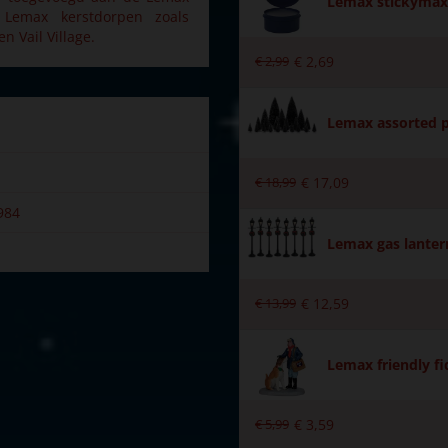
Lemax stickymax 
e Lemax kerstdorpen zoals
n Vail Village.
€
2
,
99
€
2
,
69
Lemax assorted p
€
18
,
99
€
17
,
09
984
Lemax gas lantern
€
13
,
99
€
12
,
59
Lemax friendly fi
r
€
5
,
99
€
3
,
59