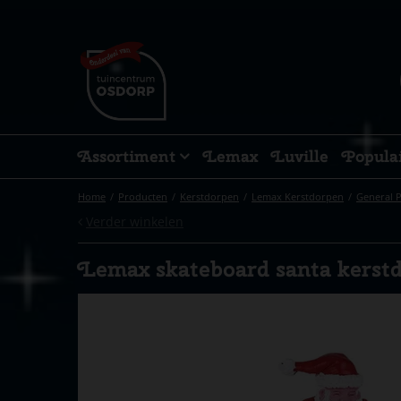
Ga
naar
content
Assortiment
Lemax
Luville
Popula
Home
Producten
Kerstdorpen
Lemax Kerstdorpen
General 
Verder winkelen
Lemax skateboard santa kerstd