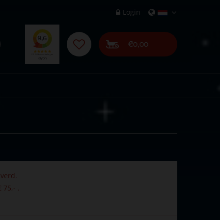
Login
€0,00
verd.
 75,- .