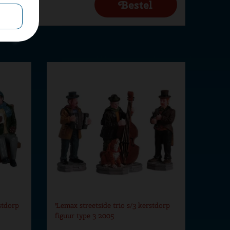
stdorp
Lemax streetside trio s/3 kerstdorp
figuur type 3 2005