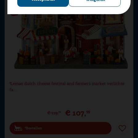
Lemax dutch cheese festival and farmers market verlichte
fa…
€
107
,
99
€
119
,
99
Bestellen