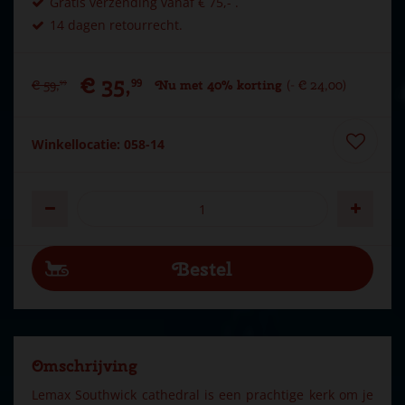
Gratis verzending vanaf € 75,- .
14 dagen retourrecht.
€
35
,
99
€
59
,
Nu met 40% korting
-
€
24
,
00
99
Winkellocatie: 058-14
Omschrijving
Lemax Southwick cathedral is een prachtige kerk om je