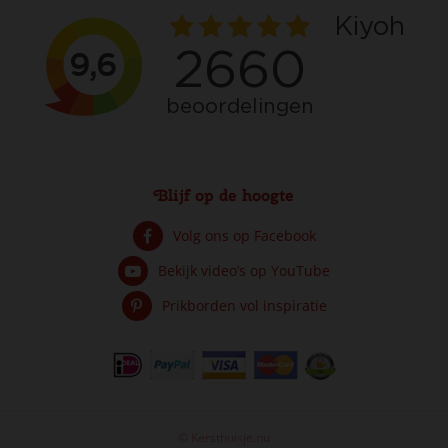
Blijf op de hoogte
Volg ons op Facebook
Bekijk video’s op YouTube
Prikborden vol inspiratie
© Kersthuisje.nu
Lemax southwick cathedral verlichte kerk Caddington Village 2017