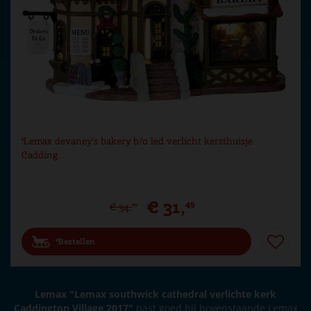
Lemax devaney's bakery b/o led verlicht kersthuisje
Cadding…
€
31
,
49
€
34
,
99
Bestellen
Lemax "Lemax southwick cathedral verlichte kerk
Caddington Village 2017"
past goed bij bovenstaande Lemax