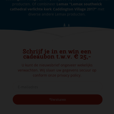
producten. Of combineer
Lemax "Lemax southwick
cathedral verlichte kerk Caddington Village 2017"
met
diverse andere Lemax producten.
Schrijf je in en win een
cadeaubon t.w.v. € 25,-
U kunt de nieuwsbrief ongeveer wekelijks
verwachten. Wij slaan uw gegevens secuur op
conform onze
privacy policy.