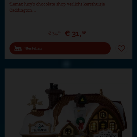
Lemax lucy's chocolate shop verlicht kersthuisje
Caddington…
€
31
,
49
€
34
,
99
Bestellen