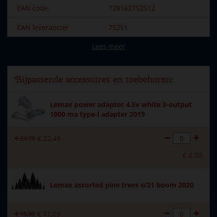
EAN code
728162752512
EAN leverancier
75251
Lees meer
Merk
Lemax
aanbieding
Lemax
Bijpassende accessoires en toebehoren:
Dorpsnaam
Caddington Village
Lemax power adaptor 4.5v white 3-output
Locatie
058-14
1000 ma type-l adapter 2019
Soort
Bebouwing
€
24
,
99
€
22
,
49
Introductiejaar
2017
€
0
,
00
Met verlichting
Ja
Met beweging
Nee
Lemax assorted pine trees s/21 boom 2020
Met muziek
Nee
€
18
,
99
€
17
,
09