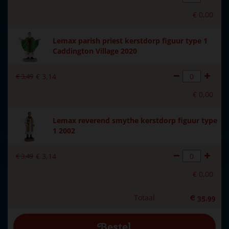
Inside scene
Nee
€
0
,
00
Voeding
Batterijkastje wordt
meegeleverd excl. 3xAA
Lemax parish priest kerstdorp figuur type 1
batterijen.
Caddington Village 2020
Materiaal
Keramiek
€
3
,
49
€
3
,
14
Formaat
(B x D x H) 19,7x15,6x20,2
€
0
,
00
cm
Hoogte in cm
20.2
Lemax reverend smythe kerstdorp figuur type
1 2002
€
3
,
49
€
3
,
14
€
0
,
00
Totaal
€
35
,
99