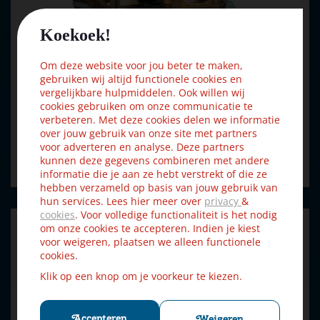
Koekoek!
Lemax tannenbaum christmas shoppe verlicht kersthuisje
Om deze website voor jou beter te maken,
Cadd…
gebruiken wij altijd functionele cookies en
vergelijkbare hulpmiddelen. Ook willen wij
cookies gebruiken om onze communicatie te
verbeteren. Met deze cookies delen we informatie
€
31
,
49
€
34
,
99
over jouw gebruik van onze site met partners
voor adverteren en analyse. Deze partners
kunnen deze gegevens combineren met andere
Bestellen
informatie die je aan ze hebt verstrekt of die ze
hebben verzameld op basis van jouw gebruik van
hun services. Lees hier meer over
privacy
&
cookies
. Voor volledige functionaliteit is het nodig
om onze cookies te accepteren. Indien je kiest
voor weigeren, plaatsen we alleen functionele
cookies.
Klik op een knop om je voorkeur te kiezen.
Accepteren
Weigeren