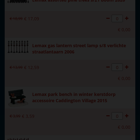
Introductiejaar
2017
€
18
,
99
€
17
,
09
Met verlichting
Nee
€
0
,
00
Met beweging
Nee
Lemax gas lantern street lamp s/8 verlichte
Met muziek
Nee
straatlantaarn 2006
Materiaal
Metaal
€
13
,
99
€
12
,
59
Formaat
(B x D x H) 5,4x2,1x3,6 cm
€
0
,
00
Hoogte in cm
3.6
Lemax park bench in winter kerstdorp
accessoire Caddington Village 2015
€
3
,
99
€
3
,
59
€
0
,
00