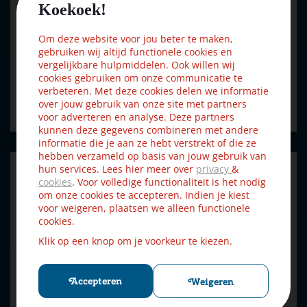
Koekoek!
Lemax gas lantern street lamp s/8 verlichte straatlantaarn
…
Om deze website voor jou beter te maken,
gebruiken wij altijd functionele cookies en
vergelijkbare hulpmiddelen. Ook willen wij
€
12
,
59
€
13
,
99
cookies gebruiken om onze communicatie te
verbeteren. Met deze cookies delen we informatie
over jouw gebruik van onze site met partners
Bestellen
voor adverteren en analyse. Deze partners
kunnen deze gegevens combineren met andere
informatie die je aan ze hebt verstrekt of die ze
hebben verzameld op basis van jouw gebruik van
hun services. Lees hier meer over
privacy
&
cookies
. Voor volledige functionaliteit is het nodig
om onze cookies te accepteren. Indien je kiest
voor weigeren, plaatsen we alleen functionele
cookies.
Klik op een knop om je voorkeur te kiezen.
Accepteren
Weigeren