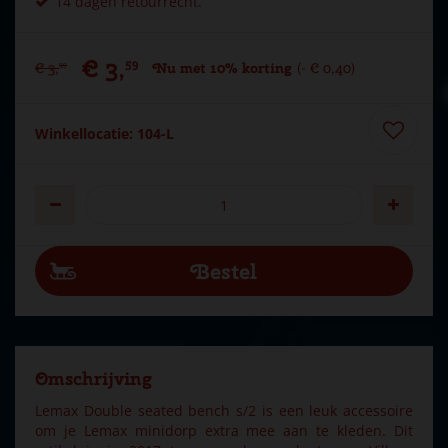
14 dagen retourrecht.
€
3
,
59
€
3
,
Nu met 10% korting
-
€
0
,
40
99
Winkellocatie: 104-L
Omschrijving
Lemax Double seated bench s/2 is een leuk accessoire
om je Lemax minidorp extra mee aan te kleden. Dit