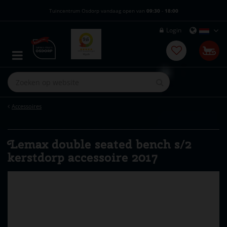
G
Tuincentrum Osdorp vandaag open van
09:30
-
18:00
a
n
Login
a
a
r
c
o
n
t
e
Accessoires
n
t
Lemax double seated bench s/2
kerstdorp accessoire 2017