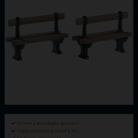
Binnen 2 werkdagen geleverd.
Gratis verzending vanaf € 75,- .