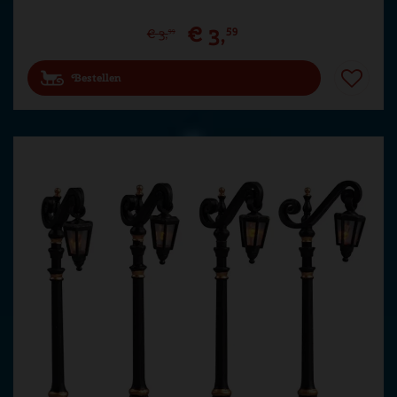
€
3
,
59
€
3
,
99
Bestellen