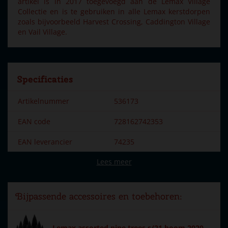
artikel is in 2017 toegevoegd aan de Lemax Village
Collectie en is te gebruiken in alle Lemax kerstdorpen
zoals bijvoorbeeld Harvest Crossing, Caddington Village
en Vail Village.
Specificaties
Artikelnummer
536173
EAN code
728162742353
EAN leverancier
74235
Lees meer
Merk
Lemax
Dorpsnaam
General
Bijpassende accessoires en toebehoren:
Locatie
104-L
Soort
Accessoires
Lemax assorted pine trees s/21 boom 2020