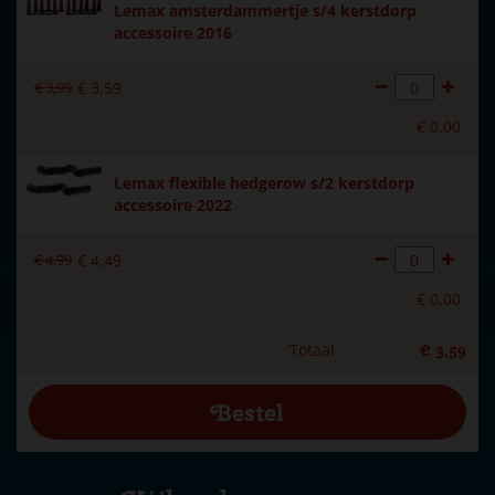
Lemax amsterdammertje s/4 kerstdorp
accessoire 2016
€
3
,
99
€
3
,
59
€
0
,
00
Lemax flexible hedgerow s/2 kerstdorp
accessoire 2022
€
4
,
99
€
4
,
49
€
0
,
00
Totaal
€
3
,
59