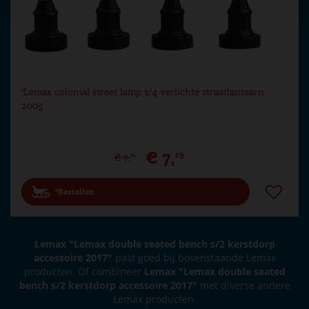
Lemax colonial street lamp s/4 verlichte straatlantaarn
2005
€
7
,
19
€
7
,
99
Bestellen
Lemax "Lemax double seated bench s/2 kerstdorp
accessoire 2017"
past goed bij bovenstaande Lemax
producten. Of combineer
Lemax "Lemax double seated
bench s/2 kerstdorp accessoire 2017"
met diverse andere
Lemax producten.