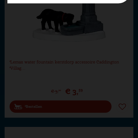
Lemax water fountain kerstdorp accessoire Caddington
Villag…
€
3
,
59
€
3
,
99
Bestellen