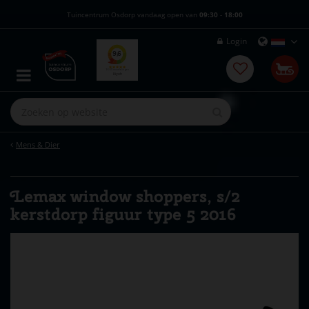
G
Tuincentrum Osdorp vandaag open van
09:30
-
18:00
a
n
Login
a
a
r
c
o
n
t
e
Mens & Dier
n
t
Lemax window shoppers, s/2
kerstdorp figuur type 5 2016