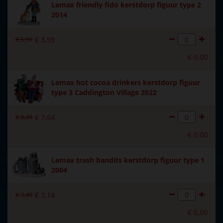
Lemax friendly fido kerstdorp figuur type 2
2014
€
5
,
99
€
3
,
59
€
0
,
00
Lemax hot cocoa drinkers kerstdorp figuur
type 3 Caddington Village 2022
€
8
,
49
€
7
,
64
€
0
,
00
Lemax trash bandits kerstdorp figuur type 1
2004
€
3
,
49
€
3
,
14
€
0
,
00