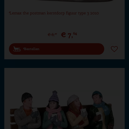
Lemax the postman kerstdorp figuur type 3 2010
€
7
,
64
€
8
,
49
Bestellen