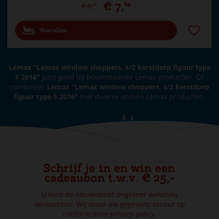
€
7
,
64
€
8
,
49
Bestellen
Lemax "Lemax window shoppers, s/2 kerstdorp figuur type
5 2016"
past goed bij bovenstaande Lemax producten. Of
combineer
Lemax "Lemax window shoppers, s/2 kerstdorp
figuur type 5 2016"
met diverse andere Lemax producten.
Schrijf je in en win een
cadeaubon t.w.v. € 25,-
U kunt de nieuwsbrief ongeveer wekelijks
verwachten. Wij slaan uw gegevens secuur op
conform onze
privacy policy.