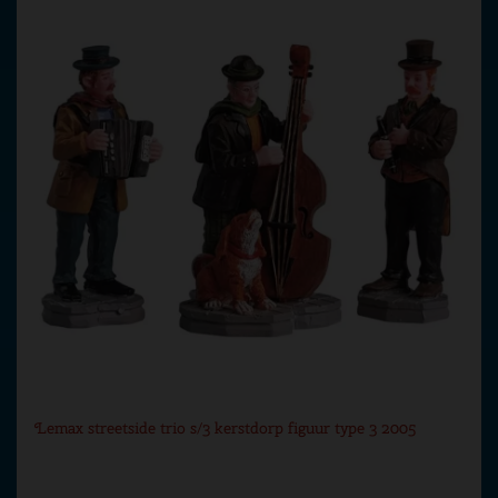
Lemax streetside trio s/3 kerstdorp figuur type 3 2005