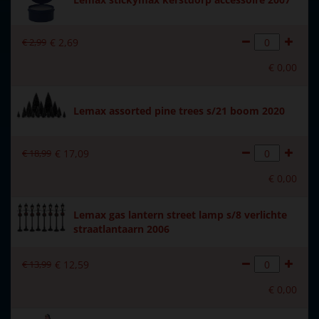
Met verlichting
Nee
€
2
,
99
€
2
,
69
Met beweging
Nee
€
0
,
00
Met muziek
Nee
Materiaal
Polystone
Lemax assorted pine trees s/21 boom 2020
Formaat
(B x D x H) 13,7x4,2x7,4 cm
€
18
,
99
€
17
,
09
Hoogte in cm
7.4
€
0
,
00
Lemax gas lantern street lamp s/8 verlichte
straatlantaarn 2006
€
13
,
99
€
12
,
59
€
0
,
00