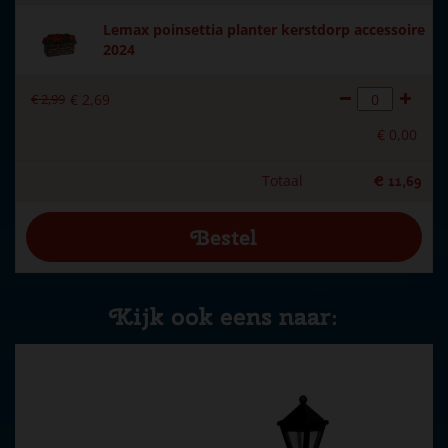
Lemax poinsettia planter kerstdorp accessoire
2024
€
2
,
99
€
2
,
69
€
0
,
00
Totaal
€
11
,
69
Kijk ook eens naar: