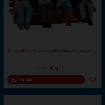
Lemax coffee and friends kerstdorp figuur type 4 2021
€
9
,
89
€
10
,
99
Bestellen