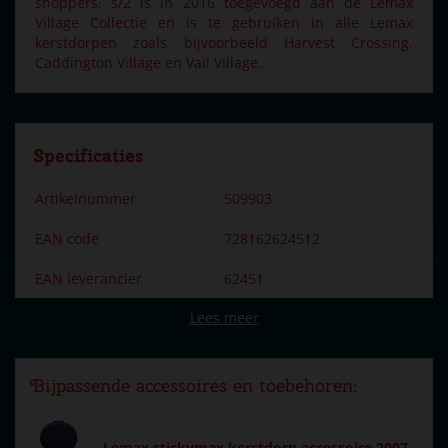
shoppers, s/2 is in 2016 toegevoegd aan de Lemax
Village Collectie en is te gebruiken in alle Lemax
kerstdorpen zoals bijvoorbeeld Harvest Crossing,
Caddington Village en Vail Village.
Specificaties
Artikelnummer
509903
EAN code
728162624512
EAN leverancier
62451
Lees meer
Merk
Lemax
Dorpsnaam
General
Bijpassende accessoires en toebehoren:
Soort
Mens & dier
Introductiejaar
2016, 2016
Lemax stickymax kerstdorp accessoire 2007