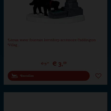
Lemax water fountain kerstdorp accessoire Caddington
Villag…
€
3
,
59
€
3
,
99
Bestellen