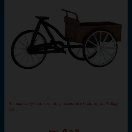
Lemax carry bike kerstdorp accessoire Caddington Village
20…
€
3
,
59
€
3
,
99