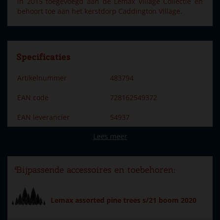
in 2015 toegevoegd aan de Lemax Village Collectie en
behoort toe aan het kerstdorp Caddington Village.
Specificaties
Artikelnummer
483794
EAN code
728162549372
EAN leverancier
54937
Lees meer
Merk
Lemax
Dorpsnaam
Caddington Village
Bijpassende accessoires en toebehoren:
Locatie
102-P
Soort
Accessoires
Lemax assorted pine trees s/21 boom 2020
Introductiejaar
2015