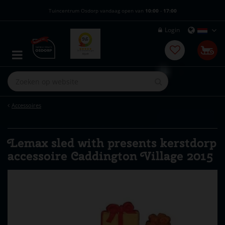
G
Tuincentrum Osdorp vandaag open van
10:00
-
17:00
a
n
Login
a
a
r
c
o
n
t
e
Accessoires
n
t
Lemax sled with presents kerstdorp
accessoire Caddington Village 2015