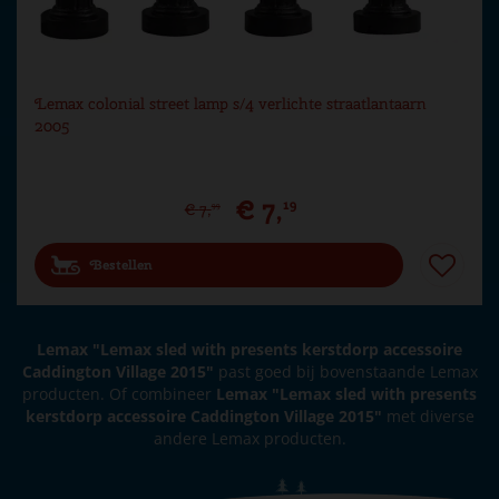
Lemax colonial street lamp s/4 verlichte straatlantaarn
2005
€
7
,
19
€
7
,
99
Bestellen
Lemax "Lemax sled with presents kerstdorp accessoire
Caddington Village 2015"
past goed bij bovenstaande Lemax
producten. Of combineer
Lemax "Lemax sled with presents
kerstdorp accessoire Caddington Village 2015"
met diverse
andere Lemax producten.