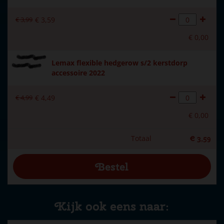
€
3
,
99
€
3
,
59
€
0
,
00
Lemax flexible hedgerow s/2 kerstdorp
accessoire 2022
€
4
,
99
€
4
,
49
€
0
,
00
Totaal
€
3
,
59
Kijk ook eens naar: