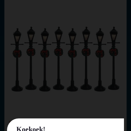
Lemax gas lantern street lamp s/8 verlichte straatlantaarn
Koekoek!
…