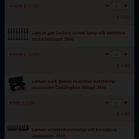
€
18
,
99
€
17
,
09
Met verlichting
Nee
€
0
,
00
Met beweging
Nee
Lemax gas lantern street lamp s/8 verlichte
Met muziek
Nee
straatlantaarn 2006
Materiaal
Polystone
€
13
,
99
€
12
,
59
Formaat
(B x D x H) 8x4,3x4,8 cm
€
0
,
00
Hoogte in cm
4.8
Lemax park bench in winter kerstdorp
accessoire Caddington Village 2015
€
3
,
99
€
3
,
59
€
0
,
00
Lemax amsterdammertje s/4 kerstdorp
accessoire 2016