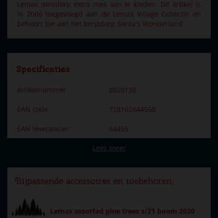
Lemax minidorp extra mee aan te kleden. Dit artikel is
in 2006 toegevoegd aan de Lemax Village Collectie en
behoort toe aan het kerstdorp Santa's Wonderland.
Specificaties
Artikelnummer
8020130
EAN code
728162644558
EAN leverancier
64455
Lees meer
Merk
Lemax
Dorpsnaam
Santa's Wonderland
Bijpassende accessoires en toebehoren:
Locatie
100-C
Soort
Accessoires
Lemax assorted pine trees s/21 boom 2020