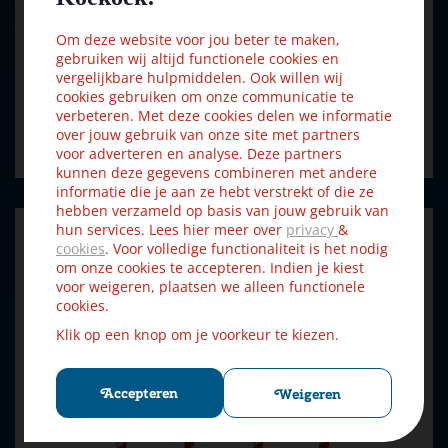
tafer…
Om deze website voor jou beter te maken,
gebruiken wij altijd functionele cookies en
vergelijkbare hulpmiddelen. Ook willen wij
€
25
,
19
€
27
,
99
cookies gebruiken om onze communicatie te
verbeteren. Met deze cookies delen we informatie
over jouw gebruik van onze site met partners
Bestellen
voor adverteren en analyse. Deze partners
kunnen deze gegevens combineren met andere
informatie die je aan ze hebt verstrekt of die ze
hebben verzameld op basis van jouw gebruik van
hun services. Lees hier meer over
privacy
&
cookies
. Voor volledige functionaliteit is het nodig
om onze cookies te accepteren. Indien je kiest
voor weigeren, plaatsen we alleen functionele
cookies.
Klik op een knop om je voorkeur te kiezen.
Accepteren
Weigeren