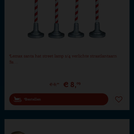
Lemax santa hat street lamp s/4 verlichte straatlantaarn
Sa…
€
8
,
09
€
8
,
99
Bestellen