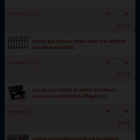
Introductiejaar
2006
€
18
,
99
€
17
,
09
Met verlichting
Nee
€
0
,
00
Met beweging
Nee
Lemax gas lantern street lamp s/8 verlichte
Met muziek
Nee
straatlantaarn 2006
Materiaal
Polystone
€
13
,
99
€
12
,
59
Formaat
(B x D x H) 7x3x7 cm
€
0
,
00
Hoogte in cm
7
Lemax park bench in winter kerstdorp
accessoire Caddington Village 2015
€
3
,
99
€
3
,
59
€
0
,
00
Lemax amsterdammertje s/4 kerstdorp