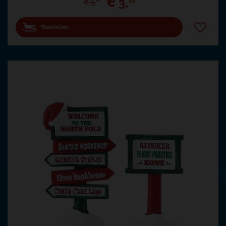
€
3
,
59
€
3
,
99
Bestellen