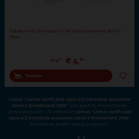
Lemax north pole signs s/2 kerstdorp accessoire Santa's
Won…
€
4
,
49
€
4
,
99
Bestellen
Lemax "Lemax north pole signs s/2 kerstdorp accessoire
Santa's Wonderland 2006"
past goed bij bovenstaande
Lemax producten. Of combineer
Lemax "Lemax north pole
signs s/2 kerstdorp accessoire Santa's Wonderland 2006"
met diverse andere Lemax producten.