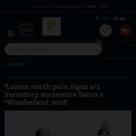
G
Tuincentrum Osdorp vandaag open van
09:30
-
18:00
a
n
Login
a
a
r
c
o
n
t
e
Accessoires
n
t
Lemax north pole signs s/2
kerstdorp accessoire Santa's
Wonderland 2006