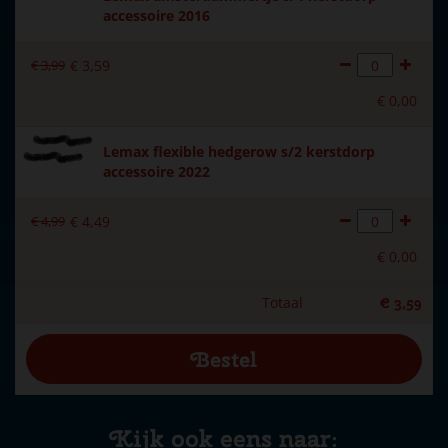
accessoire 2016
€
3
,
99
€
3
,
59
€
0
,
00
Lemax flexible hedgerow s/2 kerstdorp
accessoire 2022
€
4
,
99
€
4
,
49
€
0
,
00
Totaal
€
3
,
59
Kijk ook eens naar: