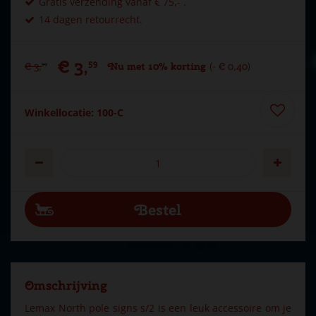
Gratis verzending vanaf € 75,- .
14 dagen retourrecht.
€
3
,
59
€
3
,
Nu met 10% korting
-
€
0
,
40
99
Winkellocatie: 100-C
Omschrijving
Lemax North pole signs s/2 is een leuk accessoire om je