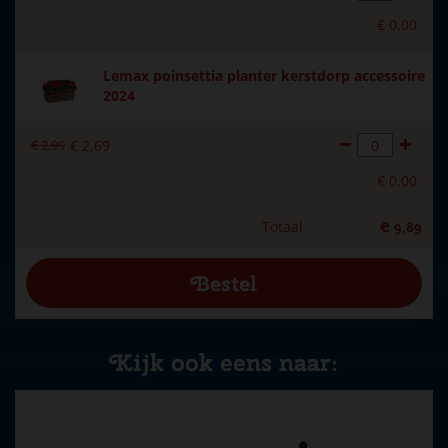
€
0
,
00
Lemax poinsettia planter kerstdorp accessoire
2024
€
2
,
99
€
2
,
69
€
0
,
00
Totaal
€
9
,
89
Kijk ook eens naar: