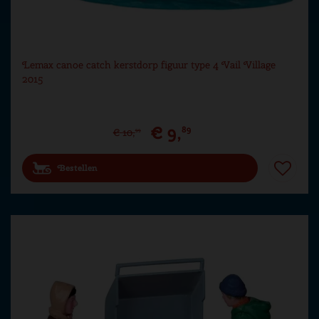
Lemax canoe catch kerstdorp figuur type 4 Vail Village
2015
€
9
,
89
€
10
,
99
Bestellen