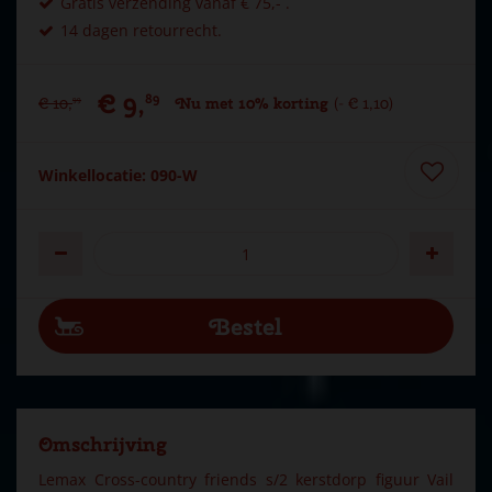
Gratis verzending vanaf € 75,- .
14 dagen retourrecht.
€
9
,
89
€
10
,
Nu met 10% korting
-
€
1
,
10
99
Winkellocatie: 090-W
Omschrijving
Lemax Cross-country friends s/2 kerstdorp figuur Vail