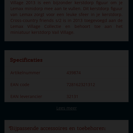
Village 2013 is een bijzonder kerstdorp figuur om je
Lemax minidorp mee aan te vullen. Dit kerstdorp figuur
van Lemax zorgt voor een leuke sfeer in je kerstdorp.
Cross-country friends s/2 is in 2013 toegevoegd aan de
Lemax Village Collectie en behoort toe aan het
miniatuur kerstdorp Vail Village.
Specificaties
Artikelnummer
439874
EAN code
728162321312
EAN leverancier
32131
Lees meer
Merk
Lemax
Dorpsnaam
Vail Village
Bijpassende accessoires en toebehoren:
Locatie
090-W