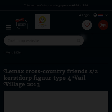
G
Tuincentrum Osdorp vandaag open van
09:30
-
18:00
a
n
Login
a
a
r
c
o
n
t
e
Mens & Dier
n
t
Lemax cross-country friends s/2
kerstdorp figuur type 4 Vail
Village 2013