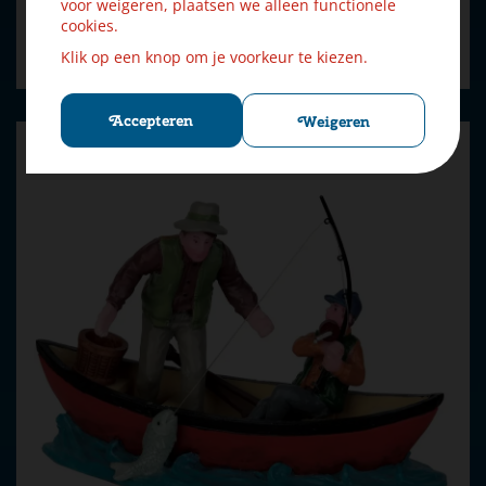
voor weigeren, plaatsen we alleen functionele
cookies.
Bestellen
Klik op een knop om je voorkeur te kiezen.
Accepteren
Weigeren