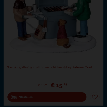
Lemax grillin' & chillin' verlicht kerstdorp tafereel Vail …
€
15
,
29
€
16
,
99
Bestellen