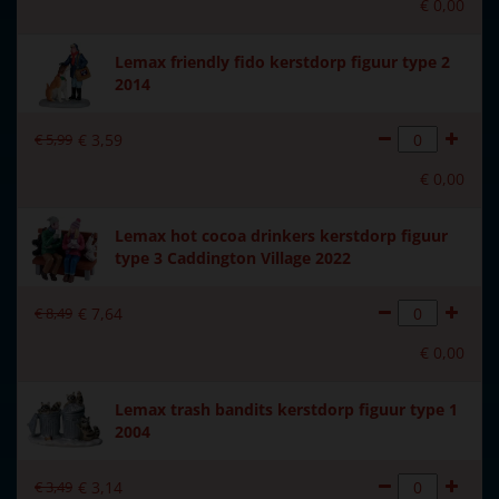
€
0
,
00
Lemax friendly fido kerstdorp figuur type 2
2014
€
5
,
99
€
3
,
59
€
0
,
00
Lemax hot cocoa drinkers kerstdorp figuur
type 3 Caddington Village 2022
€
8
,
49
€
7
,
64
€
0
,
00
Lemax trash bandits kerstdorp figuur type 1
2004
€
3
,
49
€
3
,
14