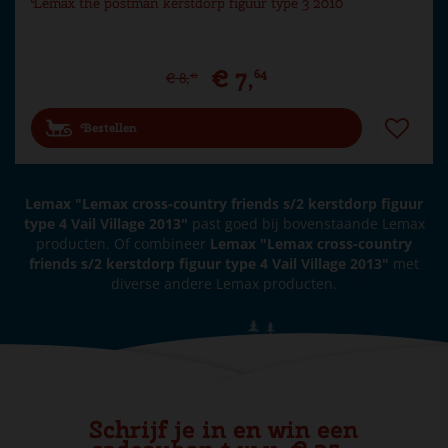
Lemax the postman kerstdorp figuur type 3 2010
€
7
,
64
€
8
,
49
Bestellen
Lemax "Lemax cross-country friends s/2 kerstdorp figuur
type 4 Vail Village 2013"
past goed bij bovenstaande Lemax
producten. Of combineer
Lemax "Lemax cross-country
friends s/2 kerstdorp figuur type 4 Vail Village 2013"
met
diverse andere Lemax producten.
Schrijf je in en win een