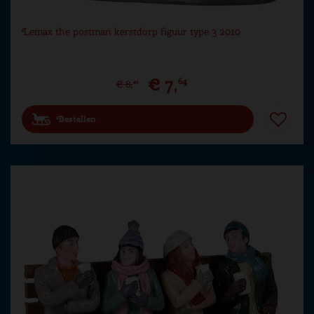
Lemax the postman kerstdorp figuur type 3 2010
€
7
,
64
€
8
,
49
Bestellen