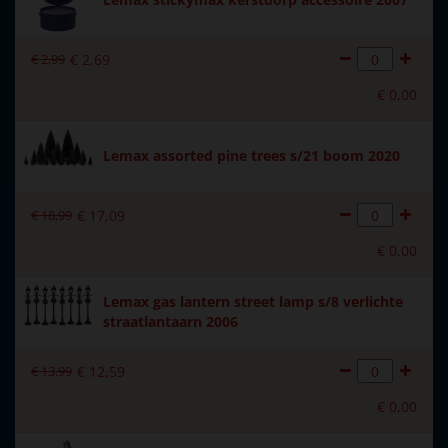
Introductiejaar
2013
€
2
,
99
€
2
,
69
Met verlichting
Nee
€
0
,
00
Met beweging
Nee
Met muziek
Nee
Lemax assorted pine trees s/21 boom 2020
Materiaal
Polystone
€
18
,
99
€
17
,
09
Formaat
(B x D x H) 10x4,2x4 cm
€
0
,
00
Hoogte in cm
4
Lemax gas lantern street lamp s/8 verlichte
straatlantaarn 2006
€
13
,
99
€
12
,
59
€
0
,
00