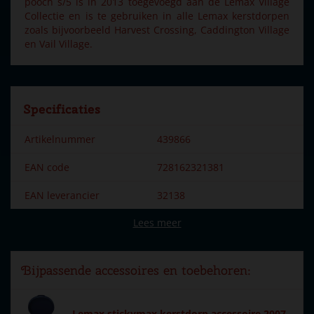
pooch s/5 is in 2013 toegevoegd aan de Lemax Village
Collectie en is te gebruiken in alle Lemax kerstdorpen
zoals bijvoorbeeld Harvest Crossing, Caddington Village
en Vail Village.
Specificaties
Artikelnummer
439866
EAN code
728162321381
EAN leverancier
32138
Lees meer
Merk
Lemax
Dorpsnaam
General
Bijpassende accessoires en toebehoren:
Locatie
088-F
Soort
Mens & dier
Lemax stickymax kerstdorp accessoire 2007