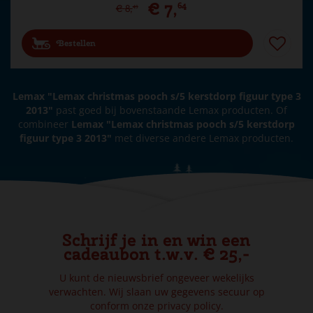
€
7
,
64
€
8
,
49
Bestellen
Lemax "Lemax christmas pooch s/5 kerstdorp figuur type 3
2013"
past goed bij bovenstaande Lemax producten. Of
combineer
Lemax "Lemax christmas pooch s/5 kerstdorp
figuur type 3 2013"
met diverse andere Lemax producten.
Schrijf je in en win een
cadeaubon t.w.v. € 25,-
U kunt de nieuwsbrief ongeveer wekelijks
verwachten. Wij slaan uw gegevens secuur op
conform onze
privacy policy.