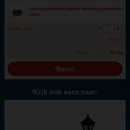
Lemax poinsettia planter kerstdorp accessoire
2024
€
2
,
99
€
2
,
69
€
0
,
00
Totaal
€
7
,
64
Kijk ook eens naar: