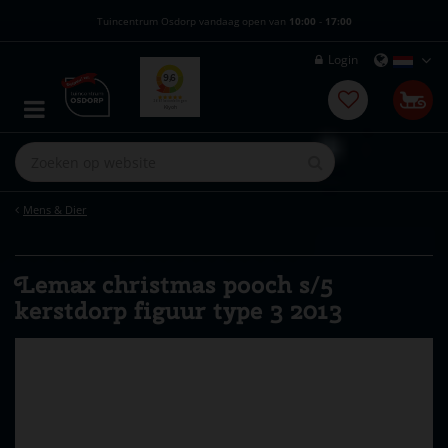
G
Tuincentrum Osdorp vandaag open van
10:00
-
17:00
a
n
Login
a
a
r
c
o
n
t
e
Mens & Dier
n
t
Lemax christmas pooch s/5
kerstdorp figuur type 3 2013