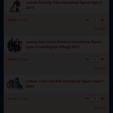
Lemax friendly fido kerstdorp figuur type 2
2014
€
5
,
99
€
3
,
59
€
0
,
00
Lemax hot cocoa drinkers kerstdorp figuur
type 3 Caddington Village 2022
€
8
,
49
€
7
,
64
€
0
,
00
Lemax trash bandits kerstdorp figuur type 1
2004
€
3
,
49
€
3
,
14
€
0
,
00