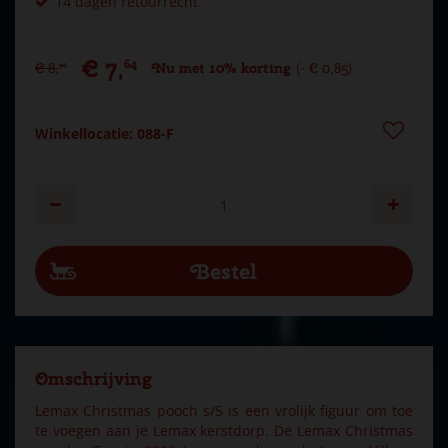
14 dagen retourrecht.
€
7
,
64
€
8
,
Nu met 10% korting
-
€
0
,
85
49
Winkellocatie: 088-F
Omschrijving
Lemax Christmas pooch s/5 is een vrolijk figuur om toe
te voegen aan je Lemax kerstdorp. De Lemax Christmas