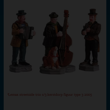
Lemax streetside trio s/3 kerstdorp figuur type 3 2005