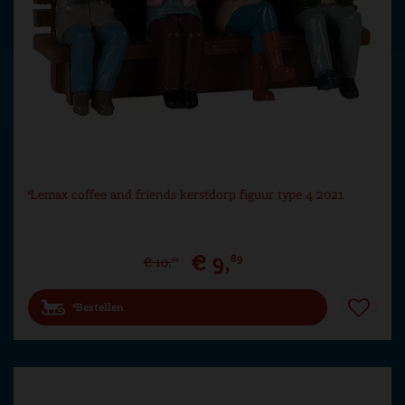
Lemax coffee and friends kerstdorp figuur type 4 2021
€
9
,
89
€
10
,
99
Bestellen