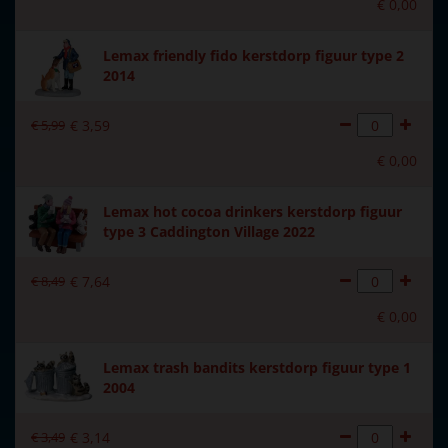
€
0
,
00
Lemax friendly fido kerstdorp figuur type 2
2014
€
5
,
99
€
3
,
59
€
0
,
00
Lemax hot cocoa drinkers kerstdorp figuur
type 3 Caddington Village 2022
€
8
,
49
€
7
,
64
€
0
,
00
Lemax trash bandits kerstdorp figuur type 1
2004
€
3
,
49
€
3
,
14