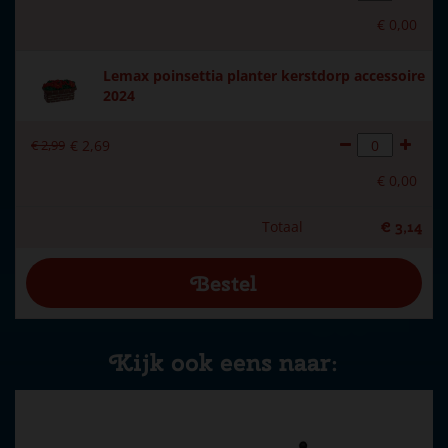
€
0
,
00
Lemax poinsettia planter kerstdorp accessoire
2024
€
2
,
99
€
2
,
69
€
0
,
00
Totaal
€
3
,
14
Kijk ook eens naar: