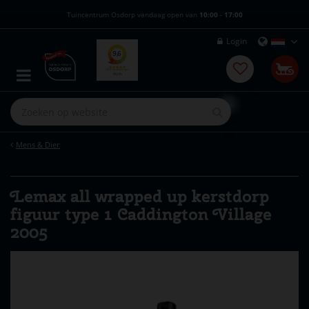
G
Tuincentrum Osdorp vandaag open van
10:00
-
17:00
a
n
Login
a
a
r
c
o
n
t
e
Mens & Dier
n
t
Lemax all wrapped up kerstdorp
figuur type 1 Caddington Village
2005