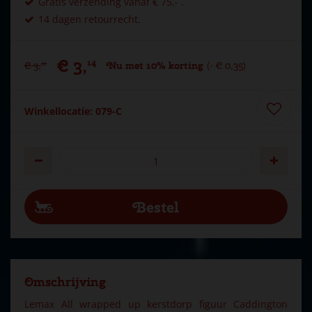
Gratis verzending vanaf € 75,- .
14 dagen retourrecht.
€
3
,
14
€
3
,
Nu met 10% korting
-
€
0
,
35
49
Winkellocatie: 079-C
Omschrijving
Lemax All wrapped up kerstdorp figuur Caddington