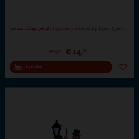
Lemax village people figurines s/6 kerstdorp figuur type 6 …
€
14
,
39
€
15
,
99
Bestellen