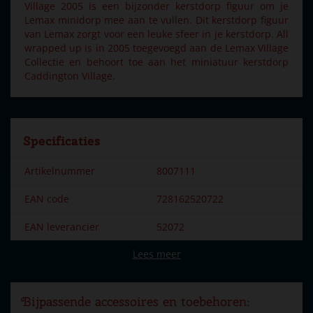
Village 2005 is een bijzonder kerstdorp figuur om je
Lemax minidorp mee aan te vullen. Dit kerstdorp figuur
van Lemax zorgt voor een leuke sfeer in je kerstdorp. All
wrapped up is in 2005 toegevoegd aan de Lemax Village
Collectie en behoort toe aan het miniatuur kerstdorp
Caddington Village.
Specificaties
Artikelnummer
8007111
EAN code
728162520722
EAN leverancier
52072
Lees meer
Merk
Lemax
Dorpsnaam
Caddington Village
Bijpassende accessoires en toebehoren:
Locatie
079-C