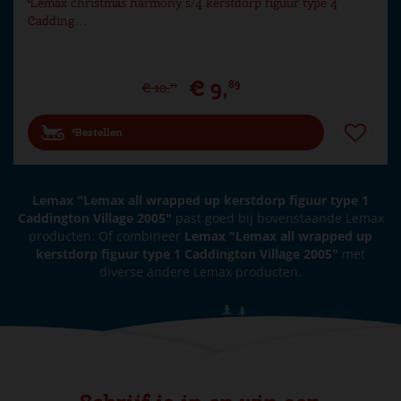
Lemax christmas harmony s/4 kerstdorp figuur type 4
Cadding…
€
9
,
89
€
10
,
99
Bestellen
Lemax "Lemax all wrapped up kerstdorp figuur type 1
Caddington Village 2005"
past goed bij bovenstaande Lemax
producten. Of combineer
Lemax "Lemax all wrapped up
kerstdorp figuur type 1 Caddington Village 2005"
met
diverse andere Lemax producten.