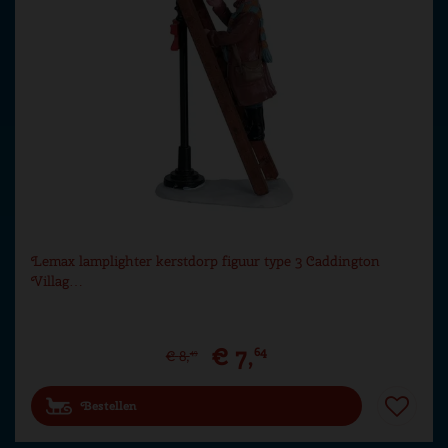
Lemax lamplighter kerstdorp figuur type 3 Caddington
Villag…
€
7
,
64
€
8
,
49
Bestellen