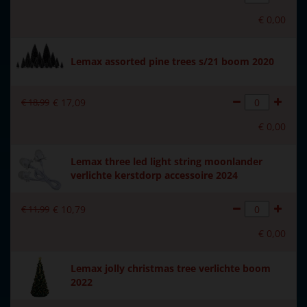
batterijen.
€
0
,
00
Materiaal
Keramiek
Formaat
(B x D x H) 26.4x17.3x26.7
Lemax assorted pine trees s/21 boom 2020
cm
Hoogte in cm
26.7
€
18
,
99
€
17
,
09
€
0
,
00
Aantal lampjes
8
Lemax three led light string moonlander
verlichte kerstdorp accessoire 2024
€
11
,
99
€
10
,
79
€
0
,
00
Lemax jolly christmas tree verlichte boom
2022