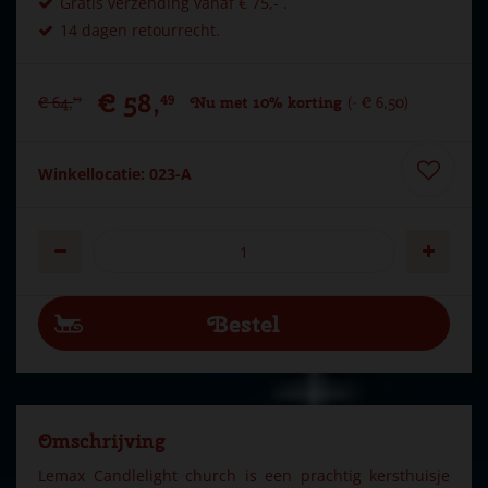
Gratis verzending vanaf € 75,- .
14 dagen retourrecht.
€
58
,
49
€
64
,
Nu met 10% korting
-
€
6
,
50
99
Winkellocatie: 023-A
Omschrijving
Lemax Candlelight church is een prachtig kersthuisje