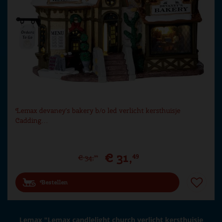
Lemax devaney's bakery b/o led verlicht kersthuisje
Cadding…
€
31
,
49
€
34
,
99
Bestellen
Lemax "Lemax candlelight church verlicht kersthuisje