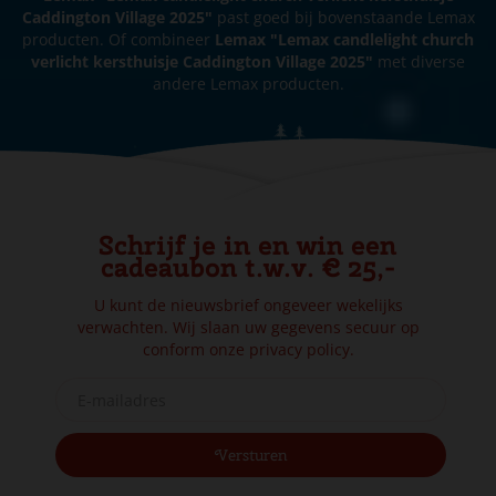
Caddington Village 2025"
past goed bij bovenstaande Lemax
producten. Of combineer
Lemax "Lemax candlelight church
verlicht kersthuisje Caddington Village 2025"
met diverse
andere Lemax producten.
Schrijf je in en win een
cadeaubon t.w.v. € 25,-
U kunt de nieuwsbrief ongeveer wekelijks
verwachten. Wij slaan uw gegevens secuur op
conform onze
privacy policy.