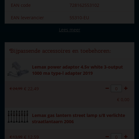
EAN code
728162553102
EAN leverancier
55310-EU
Lees meer
Merk
Lemax
Dorpsnaam
Caddington Village
Bijpassende accessoires en toebehoren:
Locatie
023-A
Lemax power adaptor 4.5v white 3-output
Introductiejaar
2025
1000 ma type-l adapter 2019
Met verlichting
Ja
€
24
,
99
€
22
,
49
Met beweging
Nee
€
0
,
00
Met muziek
Nee
Lemax gas lantern street lamp s/8 verlichte
Inside scene
Nee
straatlantaarn 2006
Voeding
Batterijkastje wordt
meegeleverd excl. 3xAA
€
13
,
99
€
12
,
59