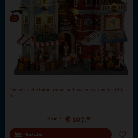
Lemax dutch cheese festival and farmers market verlichte
fa…
€
107
,
99
€
119
,
99
Bestellen