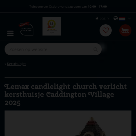
G
Tuincentrum Osdorp vandaag open van
10:00
-
17:00
a
n
Login
a
a
r
c
o
n
t
e
Kersthuisjes
n
t
Lemax candlelight church verlicht
kersthuisje Caddington Village
2025