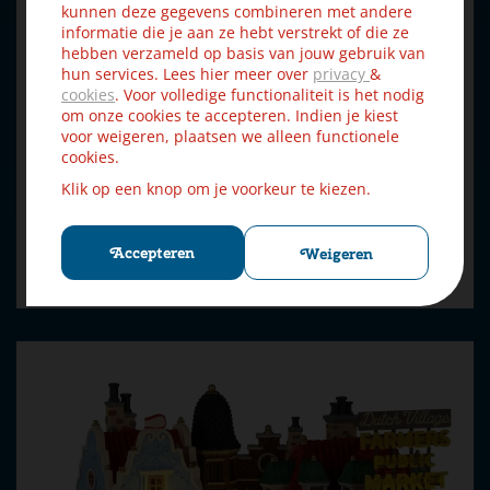
kunnen deze gegevens combineren met andere
informatie die je aan ze hebt verstrekt of die ze
hebben verzameld op basis van jouw gebruik van
hun services. Lees hier meer over
privacy
&
cookies
. Voor volledige functionaliteit is het nodig
Lemax tannenbaum christmas shoppe verlicht kersthuisje
om onze cookies te accepteren. Indien je kiest
Cadd…
voor weigeren, plaatsen we alleen functionele
cookies.
Klik op een knop om je voorkeur te kiezen.
€
31
,
49
€
34
,
99
Accepteren
Weigeren
Bestellen