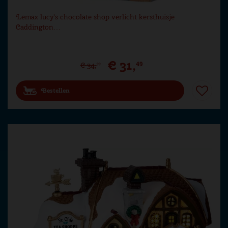
Lemax lucy's chocolate shop verlicht kersthuisje
Caddington…
€
31
,
49
€
34
,
99
Bestellen