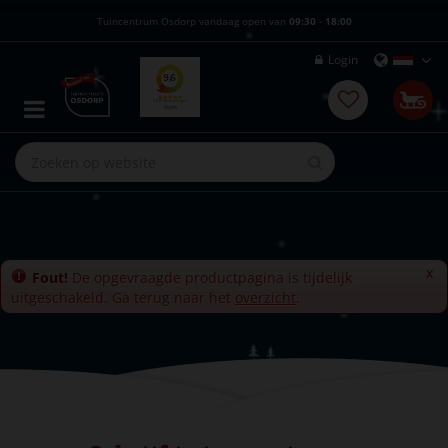
G
Tuincentrum Osdorp vandaag open van
09:30
-
18:00
a
n
Login
a
a
r
c
o
n
t
e
n
t
x
Fout!
De opgevraagde productpagina is tijdelijk
uitgeschakeld. Ga terug naar het
overzicht
.