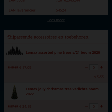
EAN code
728162545244
EAN leverancier
54524
Lees meer
Merk
Lemax
Dorpsnaam
General
Bijpassende accessoires en toebehoren:
Locatie
111-B
Introductiejaar
2025
Lemax assorted pine trees s/21 boom 2020
Met verlichting
Ja
€
18
,
99
€
17
,
09
Met beweging
Nee
€
0
,
00
Met muziek
Nee
Lemax jolly christmas tree verlichte boom
Voeding
batterijen 3xAA (excl.)
2022
Materiaal
Kunststof
€
37
,
99
€
34
,
19
Formaat
(B x D x H) 11.3x11.3x28.1