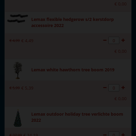
cm
€
0
,
00
Hoogte in cm
28.1
Lemax flexible hedgerow s/2 kerstdorp
accessoire 2022
Aantal lampjes
50
€
4
,
99
€
4
,
49
€
0
,
00
Lemax white hawthorn tree boom 2019
€
5
,
99
€
5
,
39
€
0
,
00
Lemax outdoor holiday tree verlichte boom
2022
€
37
,
99
€
34
,
19