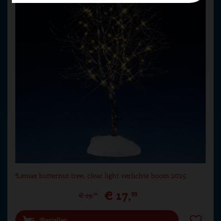
Lemax butternut tree, clear light verlichte boom 2025
€
17
,
99
€
19
,
99
Bestellen