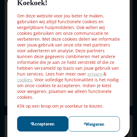
Koekoek!
Om deze website voor jou beter te maken,
gebruiken wij altijd functionele cookies en
vergelijkbare hulpmiddelen. Ook willen wij
cookies gebruiken om onze communicatie te
verbeteren. Met deze cookies delen we informatie
over jouw gebruik van onze site met partners
voor adverteren en analyse. Deze partners
kunnen deze gegevens combineren met andere
informatie die je aan ze hebt verstrekt of die ze
Lemax remote control box, with 4.5v 2000ma adapter 2025
hebben verzameld op basis van jouw gebruik van
hun services. Lees hier meer over
privacy
&
€
58
,
49
cookies
. Voor volledige functionaliteit is het nodig
€
64
,
99
om onze cookies te accepteren. Indien je kiest
voor weigeren, plaatsen we alleen functionele
Bestellen
cookies.
Klik op een knop om je voorkeur te kiezen.
Accepteren
Weigeren