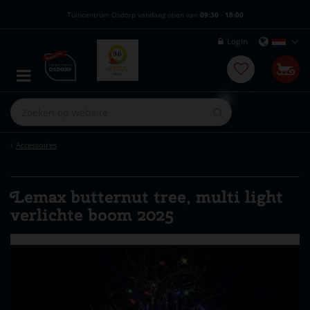
G
Tuincentrum Osdorp vandaag open van
09:30
-
18:00
a
n
Login
a
a
r
c
o
n
t
e
Accessoires
n
t
Lemax butternut tree, multi light
verlichte boom 2025