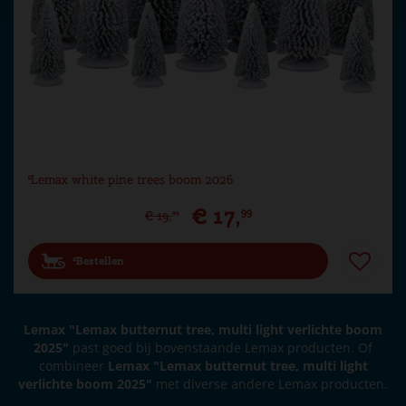
Lemax white pine trees boom 2026
€
17
,
99
€
19
,
99
Bestellen
Lemax "Lemax butternut tree, multi light verlichte boom
2025"
past goed bij bovenstaande Lemax producten. Of
combineer
Lemax "Lemax butternut tree, multi light
verlichte boom 2025"
met diverse andere Lemax producten.