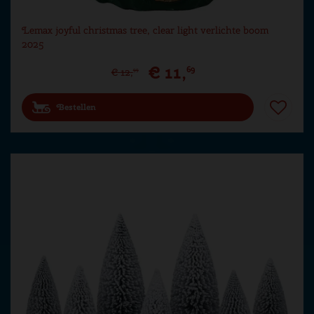
Lemax joyful christmas tree, clear light verlichte boom
2025
€
11
,
69
€
12
,
99
Bestellen