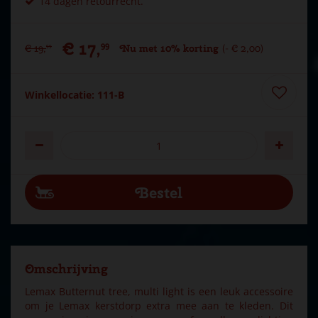
14 dagen retourrecht.
€
17
,
99
€
19
,
Nu met 10% korting
-
€
2
,
00
99
Winkellocatie: 111-B
Omschrijving
Lemax Butternut tree, multi light is een leuk accessoire
om je Lemax kerstdorp extra mee aan te kleden. Dit