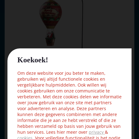
Koekoek!
Om deze website voor jou beter te maken,
gebruiken wij altijd functionele cookies en
vergelijkbare hulpmiddelen. Ook willen wij
cookies gebruiken om onze communicatie te
verbeteren. Met deze cookies delen we informatie
over jouw gebruik van onze site met partners
voor adverteren en analyse. Deze partners
kunnen deze gegevens combineren met andere
Lemax a christmas eve balloon ride bewegend kerstdorp
informatie die je aan ze hebt verstrekt of die ze
tafer…
hebben verzameld op basis van jouw gebruik van
hun services. Lees hier meer over
privacy
&
cookies
. Voor volledige functionaliteit is het nodig