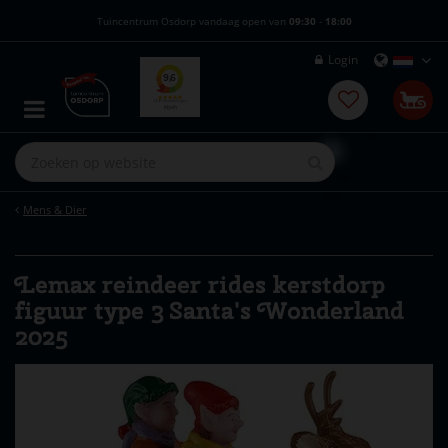
G
Tuincentrum Osdorp vandaag open van
09:30
-
18:00
a
n
Login
a
a
r
c
o
n
t
e
Mens & Dier
n
t
Lemax reindeer rides kerstdorp
figuur type 3 Santa's Wonderland
2025