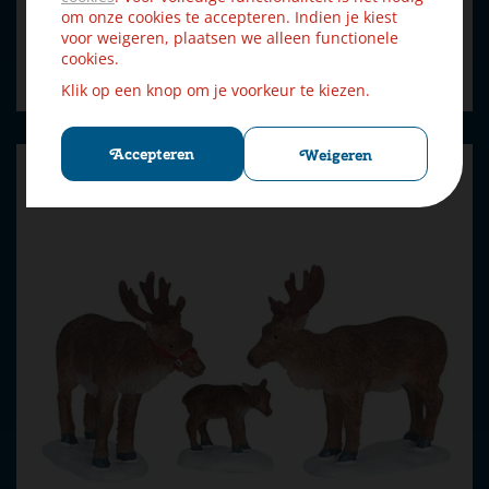
€
25
,
19
om onze cookies te accepteren. Indien je kiest
€
27
,
99
voor weigeren, plaatsen we alleen functionele
cookies.
Bestellen
Klik op een knop om je voorkeur te kiezen.
Accepteren
Weigeren