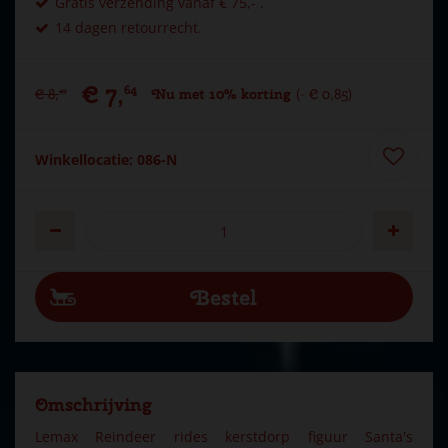
Gratis verzending vanaf € 75,- .
14 dagen retourrecht.
€
7
,
64
€
8
,
Nu met 10% korting
-
€
0
,
85
49
Winkellocatie: 086-N
Omschrijving
Lemax Reindeer rides kerstdorp figuur Santa's