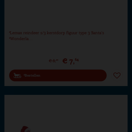
Lemax reindeer s/3 kerstdorp figuur type 3 Santa's
Wonderla…
€
7
,
64
€
8
,
49
Bestellen