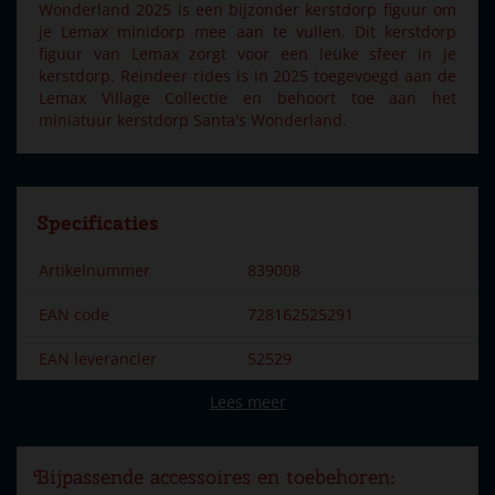
Wonderland 2025 is een bijzonder kerstdorp figuur om
je Lemax minidorp mee aan te vullen. Dit kerstdorp
figuur van Lemax zorgt voor een leuke sfeer in je
kerstdorp. Reindeer rides is in 2025 toegevoegd aan de
Lemax Village Collectie en behoort toe aan het
miniatuur kerstdorp Santa's Wonderland.
Specificaties
Artikelnummer
839008
EAN code
728162525291
EAN leverancier
52529
Lees meer
Merk
Lemax
Dorpsnaam
Santa's Wonderland
Bijpassende accessoires en toebehoren:
Locatie
086-N