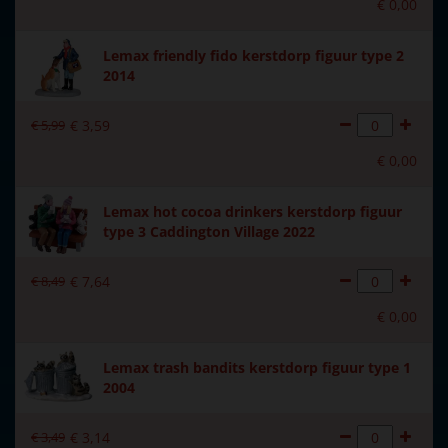
€
0
,
00
Lemax friendly fido kerstdorp figuur type 2
2014
€
5
,
99
€
3
,
59
€
0
,
00
Lemax hot cocoa drinkers kerstdorp figuur
type 3 Caddington Village 2022
€
8
,
49
€
7
,
64
€
0
,
00
Lemax trash bandits kerstdorp figuur type 1
2004
€
3
,
49
€
3
,
14