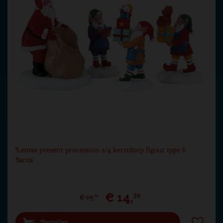
Lemax present procession s/4 kerstdorp figuur type 6
Santa'…
€
14
,
39
€
15
,
99
Bestellen