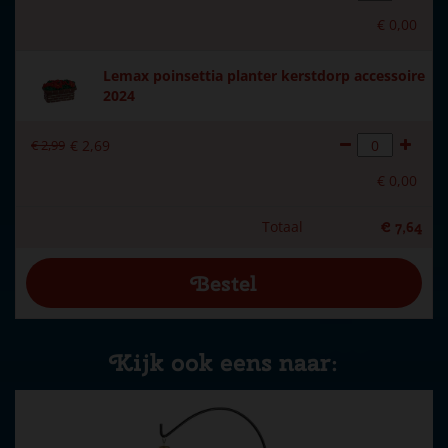
€
0
,
00
Lemax poinsettia planter kerstdorp accessoire
2024
€
2
,
99
€
2
,
69
€
0
,
00
Totaal
€
7
,
64
Kijk ook eens naar: