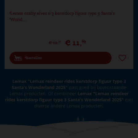
Lemax crafty elves s/3 kerstdorp figuur type 5 Santa's
Wond…
€
11
,
69
€
12
,
99
Bestellen
Lemax "Lemax reindeer rides kerstdorp figuur type 3
Santa's Wonderland 2025"
past goed bij bovenstaande
Lemax producten. Of combineer
Lemax "Lemax reindeer
rides kerstdorp figuur type 3 Santa's Wonderland 2025"
met
diverse andere Lemax producten.