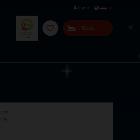
Login
€0,00
verd.
 75,- .