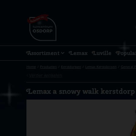
Ga
naar
content
Assortiment
Lemax
Luville
Popula
Home
Producten
Kerstdorpen
Lemax Kerstdorpen
General 
Verder winkelen
Lemax a snowy walk kerstdorp 