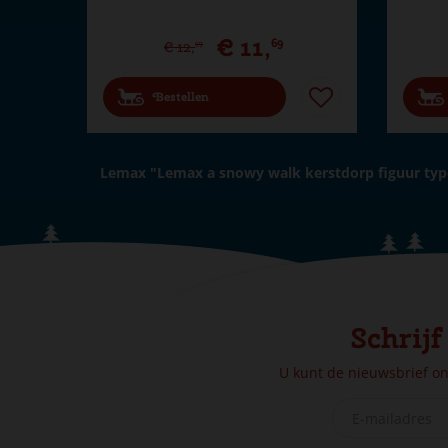
€
11
,
69
€
12
,
99
Bestellen
Lemax "Lemax a snowy walk kerstdorp figuur typ
Schrijf
U kunt de nieuwsbrief o