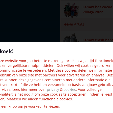
Lemax hot cocoa 
Village 2022
€
8
,
49
€
7
,
64
Lemax trash band
 9.6x4x12.7 cm
koek!
€
3
,
49
€
3
,
14
e website voor jou beter te maken, gebruiken wij altijd functionel
s en vergelijkbare hulpmiddelen. Ook willen wij cookies gebruiken
ommunicatie te verbeteren. Met deze cookies delen we informatie
Lemax poinsettia
ebruik van onze site met partners voor adverteren en analyse. De
rs kunnen deze gegevens combineren met andere informatie die j
t verstrekt of die ze hebben verzameld op basis van jouw gebruik 
€
2
,
99
€
2
,
69
rvices. Lees hier meer over
privacy
&
cookies
. Voor volledige
onaliteit is het nodig om onze cookies te accepteren. Indien je kiest
en, plaatsen we alleen functionele cookies.
p een knop om je voorkeur te kiezen.