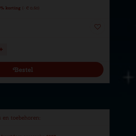
% korting
-
€
0
,
60
s en toebehoren: