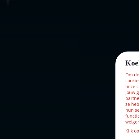
Met verlichting
Nee
Met beweging
Nee
Met muziek
Nee
Materiaal
Kunststof
Formaat
(B x D x H)
Koe
Hoogte in cm
12.7
Om dez
cookie
onze c
jouw g
partne
ze heb
hun se
functi
weiger
Klik o