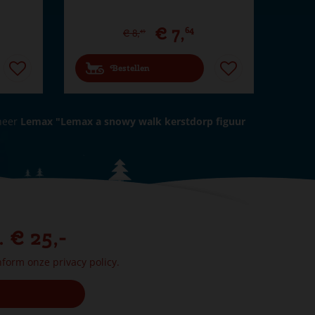
€
7
,
64
€
8
,
49
Bestellen
neer
Lemax "Lemax a snowy walk kerstdorp figuur
. € 25,-
onform onze
privacy policy.