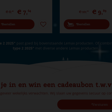
€
7
,
€
9
,
64
89
€
8
,
€
10
,
49
99
Bestellen
Bestellen
e 2 2025"
past goed bij bovenstaande Lemax producten. Of combi
type 2 2025"
met diverse andere Lemax producten.
 je in en win een cadeaubon t.w.v
ngeveer wekelijks verwachten. Wij slaan uw gegevens secuur op c