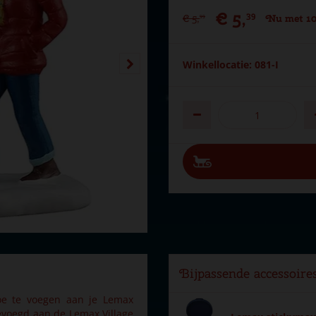
€
5
,
39
€
5
,
Nu met 10
99
Winkellocatie: 081-I
Bijpassende accessoire
oe te voegen aan je Lemax
evoegd aan de Lemax Village