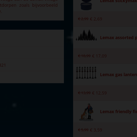
Lemax stickymax 
stdorpen zoals bijvoorbeeld
e.
€
2
,
99
€
2
,
69
Lemax assorted p
€
18
,
99
€
17
,
09
321
Lemax gas lantern
€
13
,
99
€
12
,
59
Lemax friendly fi
€
5
,
99
€
3
,
59