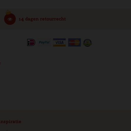
14 dagen retourrecht
e
inspiratie