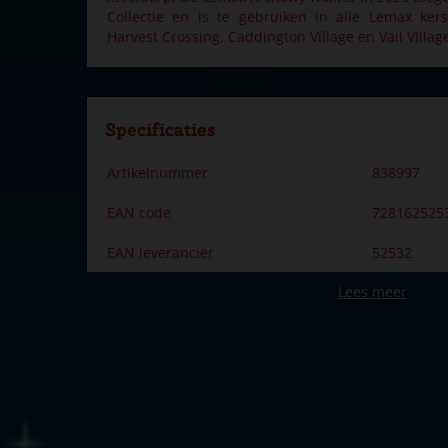
Collectie en is te gebruiken in alle Lemax ker
Harvest Crossing, Caddington Village en Vail Villag
Specificaties
Artikelnummer
838997
EAN code
728162525
EAN leverancier
52532
Lees meer
Merk
Lemax
Dorpsnaam
General
Locatie
081-I
Introductiejaar
2025