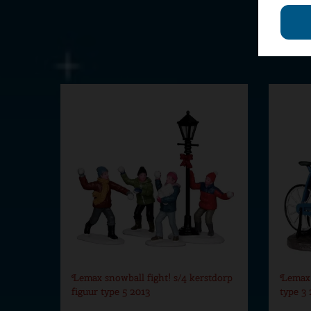
Lemax snowball fight! s/4 kerstdorp
Lemax 
figuur type 5 2013
type 3