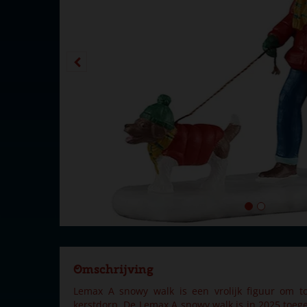
Omschrijving
Lemax A snowy walk is een vrolijk figuur om t
kerstdorp. De Lemax A snowy walk is in 2025 toeg