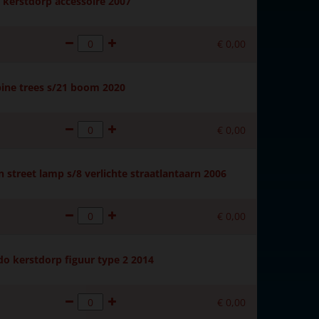
kerstdorp accessoire 2007
€
0
,
00
ine trees s/21 boom 2020
€
0
,
00
 street lamp s/8 verlichte straatlantaarn 2006
€
0
,
00
do kerstdorp figuur type 2 2014
€
0
,
00