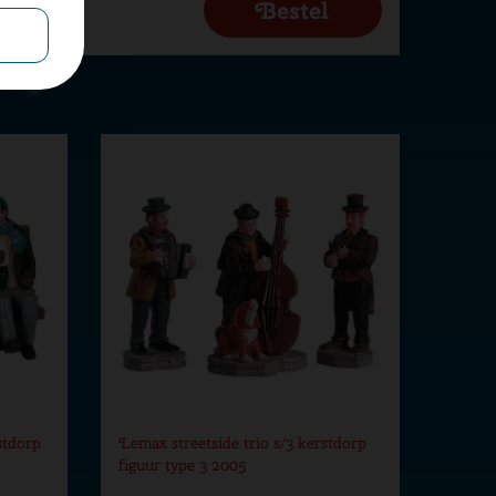
stdorp
Lemax streetside trio s/3 kerstdorp
figuur type 3 2005