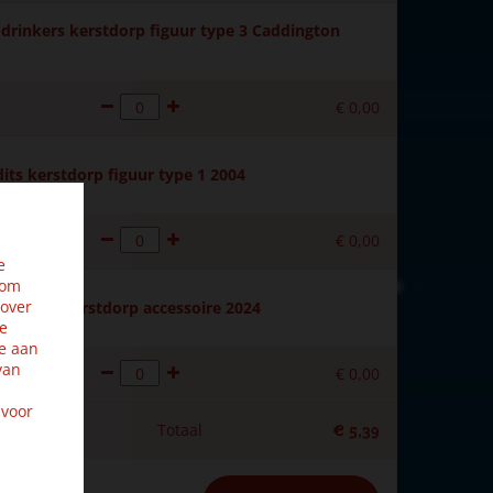
drinkers kerstdorp figuur type 3 Caddington
€
0
,
00
its kerstdorp figuur type 1 2004
€
0
,
00
e
 om
 over
 planter kerstdorp accessoire 2024
ze
e aan
van
€
0
,
00
 voor
Totaal
€
5
,
39